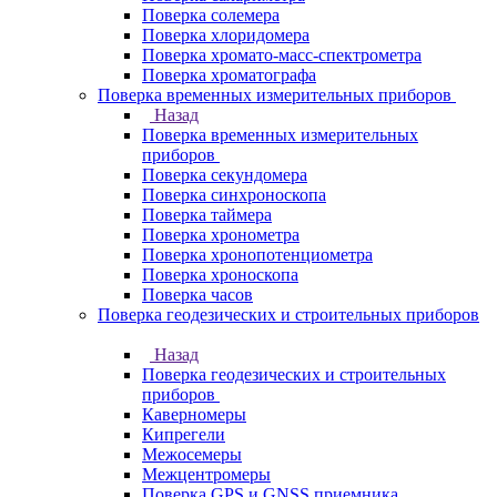
Поверка солемера
Поверка хлоридомера
Поверка хромато-масс-спектрометра
Поверка хроматографа
Поверка временных измерительных приборов
Назад
Поверка временных измерительных
приборов
Поверка секундомера
Поверка синхроноскопа
Поверка таймера
Поверка хронометра
Поверка хронопотенциометра
Поверка хроноскопа
Поверка часов
Поверка геодезических и строительных приборов
Назад
Поверка геодезических и строительных
приборов
Каверномеры
Кипрегели
Межосемеры
Межцентромеры
Поверка GPS и GNSS приемника