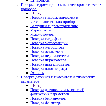
Штихмассы
Поверка гидрометрических и метеорологических
приборов
Назад
Поверка гидрометрических и
метеорологических приборов
Вертушки гидрометрические
Мареографы
Мерзлотомеры
Поверка гидрофона
Поверка метеостанции
Поверка метроштока
Поверка осадкомера
Поверка перепадометра
Поверка пиранометра
Поверка пиргелиометра
Поверка плювиографа
Эхолоты
Поверка датчиков и измерителей физических
параметров
Назад
Поверка датчиков и измерителей
физических параметров
Поверка белизномера
Поверка белкомера