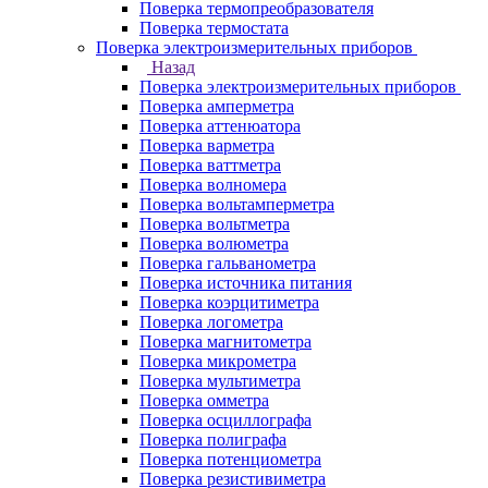
Поверка термопреобразователя
Поверка термостата
Поверка электроизмерительных приборов
Назад
Поверка электроизмерительных приборов
Поверка амперметра
Поверка аттенюатора
Поверка варметра
Поверка ваттметра
Поверка волномера
Поверка вольтамперметра
Поверка вольтметра
Поверка волюметра
Поверка гальванометра
Поверка источника питания
Поверка коэрцитиметра
Поверка логометра
Поверка магнитометра
Поверка микрометра
Поверка мультиметра
Поверка омметра
Поверка осциллографа
Поверка полиграфа
Поверка потенциометра
Поверка резистивиметра