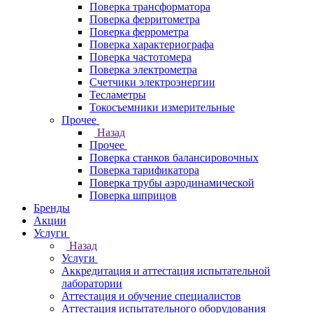
Поверка трансформатора
Поверка ферритометра
Поверка феррометра
Поверка характериографа
Поверка частотомера
Поверка электрометра
Счетчики электроэнергии
Тесламетры
Токосъемники измерительные
Прочее
Назад
Прочее
Поверка станков балансировочных
Поверка тарификатора
Поверка трубы аэродинамической
Поверка шприцов
Бренды
Акции
Услуги
Назад
Услуги
Аккредитация и аттестация испытательной
лаборатории
Аттестация и обучение специалистов
Аттестация испытательного оборудования