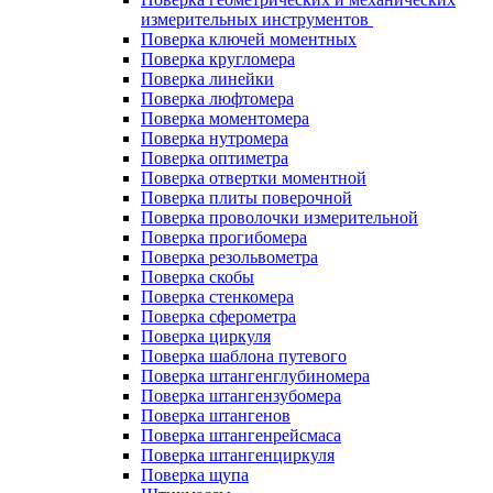
измерительных инструментов
Поверка ключей моментных
Поверка кругломера
Поверка линейки
Поверка люфтомера
Поверка моментомера
Поверка нутромера
Поверка оптиметра
Поверка отвертки моментной
Поверка плиты поверочной
Поверка проволочки измерительной
Поверка прогибомера
Поверка резольвометра
Поверка скобы
Поверка стенкомера
Поверка сферометра
Поверка циркуля
Поверка шаблона путевого
Поверка штангенглубиномера
Поверка штангензубомера
Поверка штангенов
Поверка штангенрейсмаса
Поверка штангенциркуля
Поверка щупа