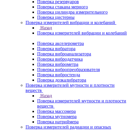
Поверка резервуаров
Поверка стакана мерного
Поверка цилиндра измерительного
Поверка цистерны
Поверка измерителей вибрации и колебаний
Назад
Поверка измерителей вибрации и колебаний
Поверка акселерометра
Поверка вибратора
Поверка виброанализатора
Поверка вибродатчика
Поверка виброметра
Поверка вибропреобразователя
Поверка вибростенда
Поверка дозкалибратора
Поверка измерителей мутности и плотности
веществ
Назад
Поверка измерителей мутности и плотности
веществ
Поверка массомера
Поверка мутномера
Поверка натриймера
Поверка измерителей радиации и опасных