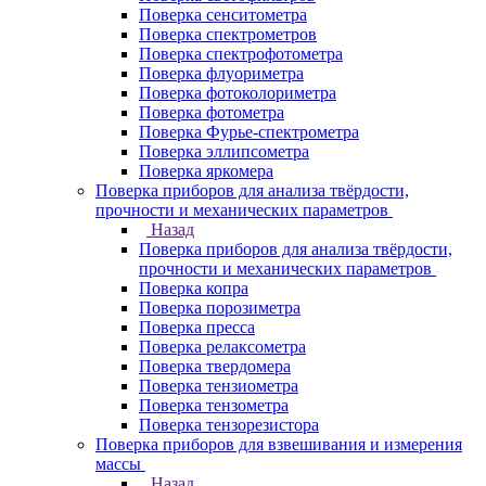
Поверка сенситометра
Поверка спектрометров
Поверка спектрофотометра
Поверка флуориметра
Поверка фотоколориметра
Поверка фотометра
Поверка Фурье-спектрометра
Поверка эллипсометра
Поверка яркомера
Поверка приборов для анализа твёрдости,
прочности и механических параметров
Назад
Поверка приборов для анализа твёрдости,
прочности и механических параметров
Поверка копра
Поверка порозиметра
Поверка пресса
Поверка релаксометра
Поверка твердомера
Поверка тензиометра
Поверка тензометра
Поверка тензорезистора
Поверка приборов для взвешивания и измерения
массы
Назад