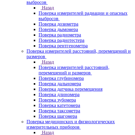
выбросов
Назад
Поверка измерителей радиации и опасных
выбросов
Поверка дозиметра
Поверка дымомера
Поверка радиометра
Поверка радиотестера
Поверка рентгенометра
Поверка измерителей расстояний, перемещений и
размеров
Назад
Поверка измерителей расстояний,
перемещений и размеров
Поверка глубиномера
Поверка дальномера
Поверка датчика перемещения
Поверка длиномера
Поверка зубомера
Поверка катетомера
Поверка таксометра
Поверка шагомера
Поверка медицинских и физиологических
измерительных приборов
Назад