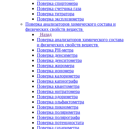
Поверка спиртомера
Поверка счетчика газа
Поверка титратора
Поверка эксплозиметра
Поверка анализаторов химического состава и
физических свойств веществ
Назад
Поверка анализаторов химического состава
и физических свойств веществ
Поверка PH-метра
Поверка денсиметра
Поверка денситометра
Поверка жиромера
Поверка иономера
Поверка калориметра
Поверка капнографа
Поверка квантометра
Поверка нитратомера
Поверка одориметра
Поверка ольфактометра
Поверка пикнометра
Поверка поляриметра
Поверка полярографа
Поверка потенциостата
Поверка сахариметра