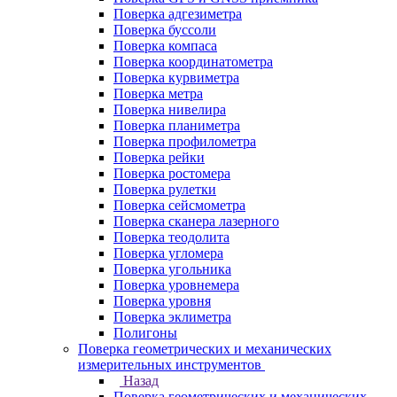
Поверка адгезиметра
Поверка буссоли
Поверка компаса
Поверка координатометра
Поверка курвиметра
Поверка метра
Поверка нивелира
Поверка планиметра
Поверка профилометра
Поверка рейки
Поверка ростомера
Поверка рулетки
Поверка сейсмометра
Поверка сканера лазерного
Поверка теодолита
Поверка угломера
Поверка угольника
Поверка уровнемера
Поверка уровня
Поверка эклиметра
Полигоны
Поверка геометрических и механических
измерительных инструментов
Назад
Поверка геометрических и механических