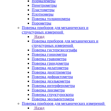
Нормалемеры
Пенетрометры
Пластометры
Плотномеры
Поверка толщиномера
Порометры
Поверка приборов для механических и
структурных измерений
Назад
Поверка приборов для механических и
структурных измерений
Поверка гистерезисографа
Поверка гониометра
Поверка гравиметра
Поверка гриндометра
Поверка дилатометра
Поверка диоптриметра
Поверка дифрактометра
Поверка диэлькометра
Поверка интерферометра
Поверка линзметра
Поверка структуроскопа
Поверка эвольвентомера
Поверка приборов для механических измерений
Назад