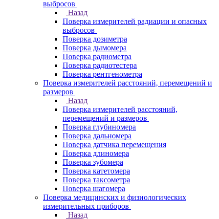
выбросов
Назад
Поверка измерителей радиации и опасных
выбросов
Поверка дозиметра
Поверка дымомера
Поверка радиометра
Поверка радиотестера
Поверка рентгенометра
Поверка измерителей расстояний, перемещений и
размеров
Назад
Поверка измерителей расстояний,
перемещений и размеров
Поверка глубиномера
Поверка дальномера
Поверка датчика перемещения
Поверка длиномера
Поверка зубомера
Поверка катетомера
Поверка таксометра
Поверка шагомера
Поверка медицинских и физиологических
измерительных приборов
Назад