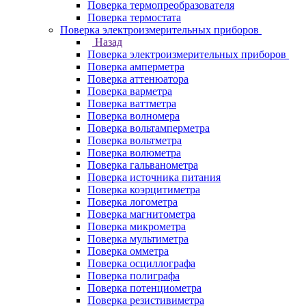
Поверка термопреобразователя
Поверка термостата
Поверка электроизмерительных приборов
Назад
Поверка электроизмерительных приборов
Поверка амперметра
Поверка аттенюатора
Поверка варметра
Поверка ваттметра
Поверка волномера
Поверка вольтамперметра
Поверка вольтметра
Поверка волюметра
Поверка гальванометра
Поверка источника питания
Поверка коэрцитиметра
Поверка логометра
Поверка магнитометра
Поверка микрометра
Поверка мультиметра
Поверка омметра
Поверка осциллографа
Поверка полиграфа
Поверка потенциометра
Поверка резистивиметра