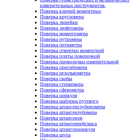
измерительных инструментов
Поверка ключей моментных
Поверка кругломера
Поверка линейки
Поверка люфтомера
Поверка моментомера
Поверка нутромера
Поверка оптиметра
Поверка отвертки моментной
Поверка плиты поверочной
Поверка проволочки измерительной
Поверка прогибомера
Поверка резольвометра
Поверка скобы
Поверка стенкомера
Поверка сферометра
Поверка циркуля
Поверка шаблона путевого
Поверка штангенглубиномера
Поверка штангензубомера
Поверка штангенов
Поверка штангенрейсмаса
Поверка штангенциркуля
Поверка щупа