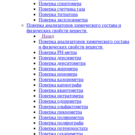
Поверка спиртомера
Поверка счетчика газа
Поверка титратора
Поверка эксплозиметра
Поверка анализаторов химического состава и
физических свойств веществ
Назад
Поверка анализаторов химического состава
и физических свойств веществ
Поверка PH-метра
Поверка денсиметра
Поверка денситометра
Поверка жиромера
Поверка иономера
Поверка калориметра
Поверка капнографа
Поверка квантометра
Поверка нитратомера
Поверка одориметра
Поверка ольфактометра
Поверка пикнометра
Поверка поляриметра
Поверка полярографа
Поверка потенциостата
Поверка сахариметра