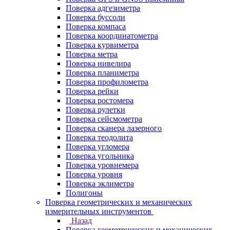
Поверка адгезиметра
Поверка буссоли
Поверка компаса
Поверка координатометра
Поверка курвиметра
Поверка метра
Поверка нивелира
Поверка планиметра
Поверка профилометра
Поверка рейки
Поверка ростомера
Поверка рулетки
Поверка сейсмометра
Поверка сканера лазерного
Поверка теодолита
Поверка угломера
Поверка угольника
Поверка уровнемера
Поверка уровня
Поверка эклиметра
Полигоны
Поверка геометрических и механических
измерительных инструментов
Назад
Поверка геометрических и механических