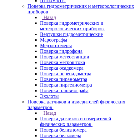
Штихмассы
Поверка гидрометрических и метеорологических
приборов
Назад
Поверка гидрометрических и
метеорологических приборов
Вертушки гидрометрические
Мареографы
Мерзлотомеры
Поверка гидрофона
Поверка метеостанции
Поверка метроштока
Поверка осадкомера
Поверка перепадометра
Поверка пиранометра
Поверка пиргелиометра
Поверка плювиографа
Эхолоты
Поверка датчиков и измерителей физических
параметров
Назад
Поверка датчиков и измерителей
физических параметров
Поверка белизномера
Поверка белкомера