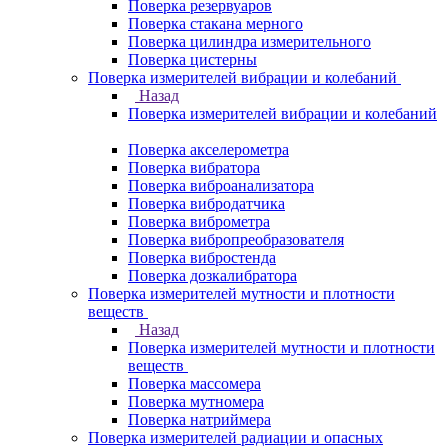
Поверка резервуаров
Поверка стакана мерного
Поверка цилиндра измерительного
Поверка цистерны
Поверка измерителей вибрации и колебаний
Назад
Поверка измерителей вибрации и колебаний
Поверка акселерометра
Поверка вибратора
Поверка виброанализатора
Поверка вибродатчика
Поверка виброметра
Поверка вибропреобразователя
Поверка вибростенда
Поверка дозкалибратора
Поверка измерителей мутности и плотности
веществ
Назад
Поверка измерителей мутности и плотности
веществ
Поверка массомера
Поверка мутномера
Поверка натриймера
Поверка измерителей радиации и опасных