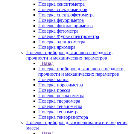
Поверка сенситометра
Поверка спектрометров
Поверка спектрофотометра
Поверка флуориметра
Поверка фотоколориметра
Поверка фотометра
Поверка Фурье-спектрометра
Поверка эллипсометра
Поверка яркомера
Поверка приборов для анализа твёрдости,
прочности и механических параметров
Назад
Поверка приборов для анализа твёрдости,
прочности и механических параметров
Поверка копра
Поверка порозиметра
Поверка пресса
Поверка релаксометра
Поверка твердомера
Поверка тензиометра
Поверка тензометра
Поверка тензорезистора
Поверка приборов для взвешивания и измерения
массы
Назад