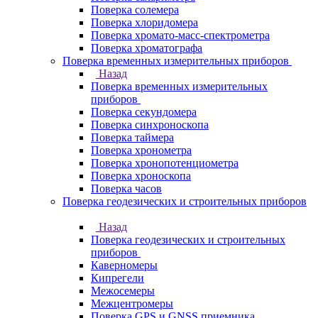
Поверка солемера
Поверка хлоридомера
Поверка хромато-масс-спектрометра
Поверка хроматографа
Поверка временных измерительных приборов
Назад
Поверка временных измерительных
приборов
Поверка секундомера
Поверка синхроноскопа
Поверка таймера
Поверка хронометра
Поверка хронопотенциометра
Поверка хроноскопа
Поверка часов
Поверка геодезических и строительных приборов
Назад
Поверка геодезических и строительных
приборов
Каверномеры
Кипрегели
Межосемеры
Межцентромеры
Поверка GPS и GNSS приемника