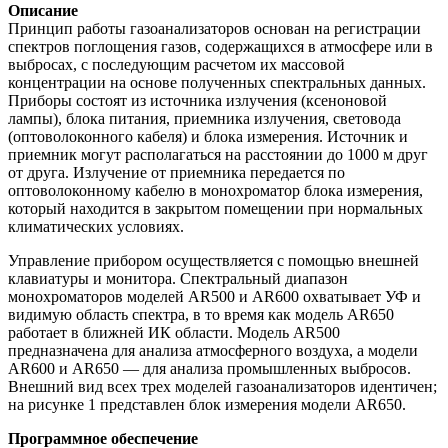
Описание
Принцип работы газоанализаторов основан на регистрации
спектров поглощения газов, содержащихся в атмосфере или в
выбросах, с последующим расчетом их массовой
концентрации на основе полученных спектральных данных.
Приборы состоят из источника излучения (ксеноновой
лампы), блока питания, приемника излучения, световода
(оптоволоконного кабеля) и блока измерения. Источник и
приемник могут располагаться на расстоянии до 1000 м друг
от друга. Излучение от приемника передается по
оптоволоконному кабелю в монохроматор блока измерения,
который находится в закрытом помещении при нормальных
климатических условиях.
Управление прибором осуществляется с помощью внешней
клавиатуры и монитора. Спектральный диапазон
монохроматоров моделей AR500 и AR600 охватывает УФ и
видимую область спектра, в то время как модель AR650
работает в ближней ИК области. Модель AR500
предназначена для анализа атмосферного воздуха, а модели
AR600 и AR650 — для анализа промышленных выбросов.
Внешний вид всех трех моделей газоанализаторов идентичен;
на рисунке 1 представлен блок измерения модели AR650.
Программное обеспечение