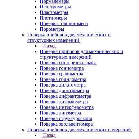
Нормалемеры
Пенетрометры
Пластометры
Плотномеры
Поверка толщиномера
Порометры
Поверка приборов для механических и
структурных измерений
Назад
Поверка приборов для механических и
структурных измерений
Поверка гистерезисографа
Поверка гониометра
Поверка гравиметра
Поверка гриндометра
Поверка дилатометра
Поверка диоптриметра
Поверка дифрактометра
Поверка диэлькометра
Поверка интерферометра
Поверка линзметра
Поверка структуроскопа
Поверка эвольвентомера
Поверка приборов для механических измерений
Назад