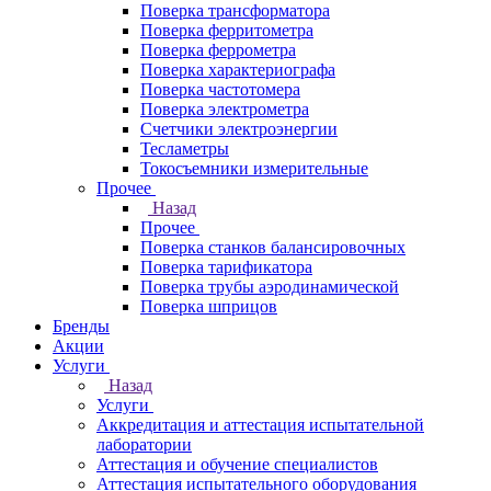
Поверка трансформатора
Поверка ферритометра
Поверка феррометра
Поверка характериографа
Поверка частотомера
Поверка электрометра
Счетчики электроэнергии
Тесламетры
Токосъемники измерительные
Прочее
Назад
Прочее
Поверка станков балансировочных
Поверка тарификатора
Поверка трубы аэродинамической
Поверка шприцов
Бренды
Акции
Услуги
Назад
Услуги
Аккредитация и аттестация испытательной
лаборатории
Аттестация и обучение специалистов
Аттестация испытательного оборудования