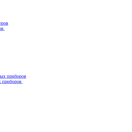
ов
х приборов