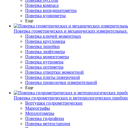
Поверка буссоли
Поверка компаса
Поверка координатометра
Поверка курвиметра
Еще
Поверка геометрических и механических измерительных
Поверка ключей моментных
Поверка кругломера
Поверка линейки
Поверка люфтомера
Поверка моментомера
Поверка нутромера
Поверка оптиметра
Поверка отвертки моментной
Поверка плиты поверочной
Поверка проволочки измерительной
Еще
Поверка гидрометрических и метеорологических прибор
Вертушки гидрометрические
Мареографы
Мерзлотомеры
Поверка гидрофона
Поверка метеостанции