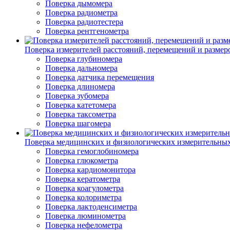
Поверка дымомера
Поверка радиометра
Поверка радиотестера
Поверка рентгенометра
Поверка измерителей расстояний, перемещений и размер
Поверка глубиномера
Поверка дальномера
Поверка датчика перемещения
Поверка длиномера
Поверка зубомера
Поверка катетомера
Поверка таксометра
Поверка шагомера
Поверка медицинских и физиологических измерительны
Поверка гемоглобиномера
Поверка глюкометра
Поверка кардиомонитора
Поверка кератометра
Поверка коагулометра
Поверка колориметра
Поверка лактоденсиметра
Поверка люминометра
Поверка нефелометра