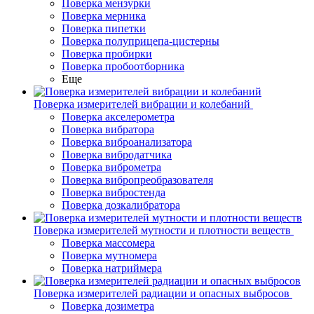
Поверка мензурки
Поверка мерника
Поверка пипетки
Поверка полуприцепа-цистерны
Поверка пробирки
Поверка пробоотборника
Еще
Поверка измерителей вибрации и колебаний
Поверка акселерометра
Поверка вибратора
Поверка виброанализатора
Поверка вибродатчика
Поверка виброметра
Поверка вибропреобразователя
Поверка вибростенда
Поверка дозкалибратора
Поверка измерителей мутности и плотности веществ
Поверка массомера
Поверка мутномера
Поверка натриймера
Поверка измерителей радиации и опасных выбросов
Поверка дозиметра