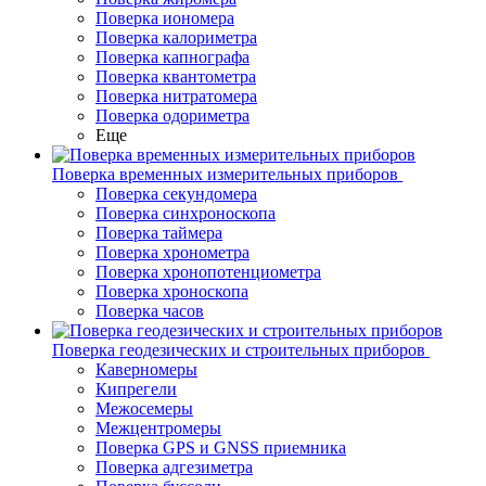
Поверка иономера
Поверка калориметра
Поверка капнографа
Поверка квантометра
Поверка нитратомера
Поверка одориметра
Еще
Поверка временных измерительных приборов
Поверка секундомера
Поверка синхроноскопа
Поверка таймера
Поверка хронометра
Поверка хронопотенциометра
Поверка хроноскопа
Поверка часов
Поверка геодезических и строительных приборов
Каверномеры
Кипрегели
Межосемеры
Межцентромеры
Поверка GPS и GNSS приемника
Поверка адгезиметра