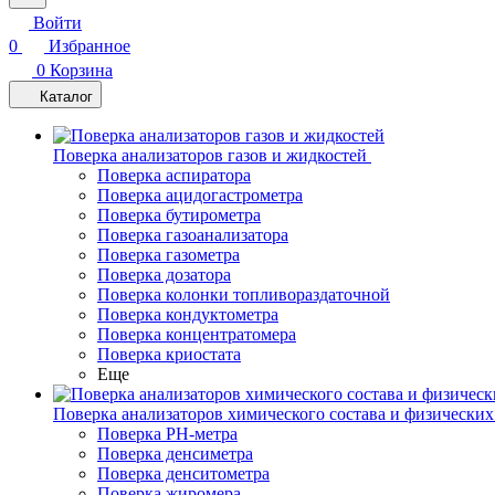
Войти
0
Избранное
0
Корзина
Каталог
Поверка анализаторов газов и жидкостей
Поверка аспиратора
Поверка ацидогастрометра
Поверка бутирометра
Поверка газоанализатора
Поверка газометра
Поверка дозатора
Поверка колонки топливораздаточной
Поверка кондуктометра
Поверка концентратомера
Поверка криостата
Еще
Поверка анализаторов химического состава и физических
Поверка PH-метра
Поверка денсиметра
Поверка денситометра
Поверка жиромера