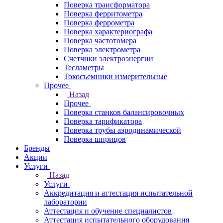
Поверка трансформатора
Поверка ферритометра
Поверка феррометра
Поверка характериографа
Поверка частотомера
Поверка электрометра
Счетчики электроэнергии
Тесламетры
Токосъемники измерительные
Прочее
Назад
Прочее
Поверка станков балансировочных
Поверка тарификатора
Поверка трубы аэродинамической
Поверка шприцов
Бренды
Акции
Услуги
Назад
Услуги
Аккредитация и аттестация испытательной
лаборатории
Аттестация и обучение специалистов
Аттестация испытательного оборудования