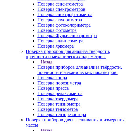
Поверка сенситометра
Поверка спектрометров
Поверка спектрофотометра
Поверка флуориметра
Поверка фотоколориметра
Поверка фотометра
Поверка Фурье-спектрометра
Поверка эллипсометра
Поверка яркомера
Поверка приборов для анализа твёрдости,
прочности и механических параметров
Назад
Поверка приборов для анализа твёрдости,
прочности и механических параметров
Поверка копра
Поверка порозиметра
Поверка пресса
Поверка релаксометра
Поверка твердомера
Поверка тензиометра
Поверка тензометра
Поверка тензорезистора
Поверка приборов для взвешивания и измерения
массы
Назад