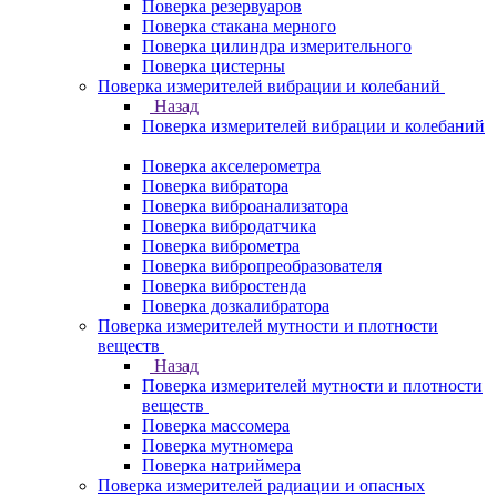
Поверка резервуаров
Поверка стакана мерного
Поверка цилиндра измерительного
Поверка цистерны
Поверка измерителей вибрации и колебаний
Назад
Поверка измерителей вибрации и колебаний
Поверка акселерометра
Поверка вибратора
Поверка виброанализатора
Поверка вибродатчика
Поверка виброметра
Поверка вибропреобразователя
Поверка вибростенда
Поверка дозкалибратора
Поверка измерителей мутности и плотности
веществ
Назад
Поверка измерителей мутности и плотности
веществ
Поверка массомера
Поверка мутномера
Поверка натриймера
Поверка измерителей радиации и опасных