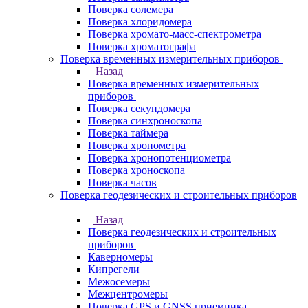
Поверка солемера
Поверка хлоридомера
Поверка хромато-масс-спектрометра
Поверка хроматографа
Поверка временных измерительных приборов
Назад
Поверка временных измерительных
приборов
Поверка секундомера
Поверка синхроноскопа
Поверка таймера
Поверка хронометра
Поверка хронопотенциометра
Поверка хроноскопа
Поверка часов
Поверка геодезических и строительных приборов
Назад
Поверка геодезических и строительных
приборов
Каверномеры
Кипрегели
Межосемеры
Межцентромеры
Поверка GPS и GNSS приемника