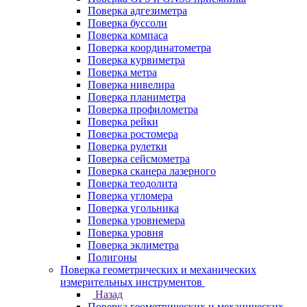
Поверка адгезиметра
Поверка буссоли
Поверка компаса
Поверка координатометра
Поверка курвиметра
Поверка метра
Поверка нивелира
Поверка планиметра
Поверка профилометра
Поверка рейки
Поверка ростомера
Поверка рулетки
Поверка сейсмометра
Поверка сканера лазерного
Поверка теодолита
Поверка угломера
Поверка угольника
Поверка уровнемера
Поверка уровня
Поверка эклиметра
Полигоны
Поверка геометрических и механических
измерительных инструментов
Назад
Поверка геометрических и механических