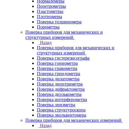
Нормалемеры
Пенетрометры
Пластометры
Плотномеры
Поверка толщиномера
Порометры
Поверка приборов для механических и
структурных измерений
Назад
Поверка приборов для механических и
структурных измерений
Поверка гистерезисографа
Поверка гониометра
Поверка гравиметра
Поверка гриндометра
Поверка дилатометра
Поверка диоптриметра
Поверка дифрактометра
Поверка диэлькометра
Поверка интерферометра
Поверка линзметра
Поверка структуроскопа
Поверка эвольвентомера
Поверка приборов для механических измерений
Назад