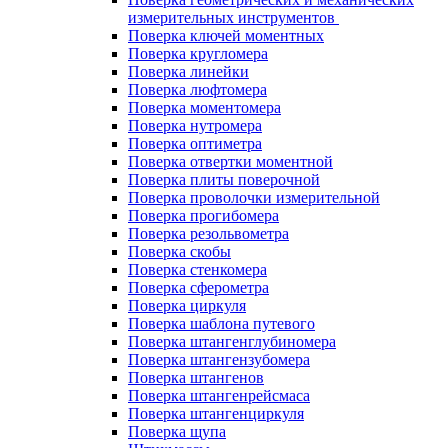
измерительных инструментов
Поверка ключей моментных
Поверка кругломера
Поверка линейки
Поверка люфтомера
Поверка моментомера
Поверка нутромера
Поверка оптиметра
Поверка отвертки моментной
Поверка плиты поверочной
Поверка проволочки измерительной
Поверка прогибомера
Поверка резольвометра
Поверка скобы
Поверка стенкомера
Поверка сферометра
Поверка циркуля
Поверка шаблона путевого
Поверка штангенглубиномера
Поверка штангензубомера
Поверка штангенов
Поверка штангенрейсмаса
Поверка штангенциркуля
Поверка щупа