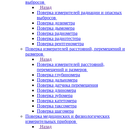
выбросов
Назад
Поверка измерителей радиации и опасных
выбросов
Поверка дозиметра
Поверка дымомера
Поверка радиометра
Поверка радиотестера
Поверка рентгенометра
Поверка измерителей расстояний, перемещений и
размеров
Назад
Поверка измерителей расстояний,
перемещений и размеров
Поверка глубиномера
Поверка дальномера
Поверка датчика перемещения
Поверка длиномера
Поверка зубомера
Поверка катетомера
Поверка таксометра
Поверка шагомера
Поверка медицинских и физиологических
измерительных приборов
Назад