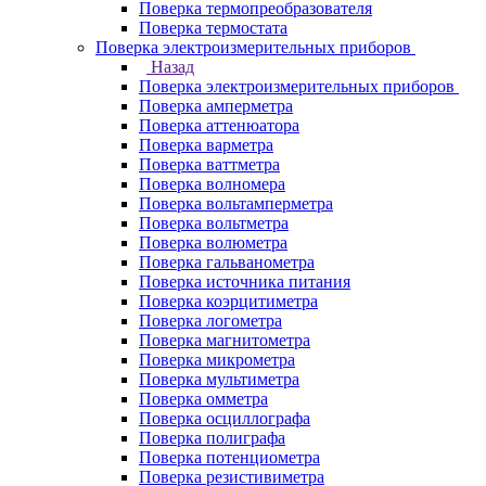
Поверка термопреобразователя
Поверка термостата
Поверка электроизмерительных приборов
Назад
Поверка электроизмерительных приборов
Поверка амперметра
Поверка аттенюатора
Поверка варметра
Поверка ваттметра
Поверка волномера
Поверка вольтамперметра
Поверка вольтметра
Поверка волюметра
Поверка гальванометра
Поверка источника питания
Поверка коэрцитиметра
Поверка логометра
Поверка магнитометра
Поверка микрометра
Поверка мультиметра
Поверка омметра
Поверка осциллографа
Поверка полиграфа
Поверка потенциометра
Поверка резистивиметра