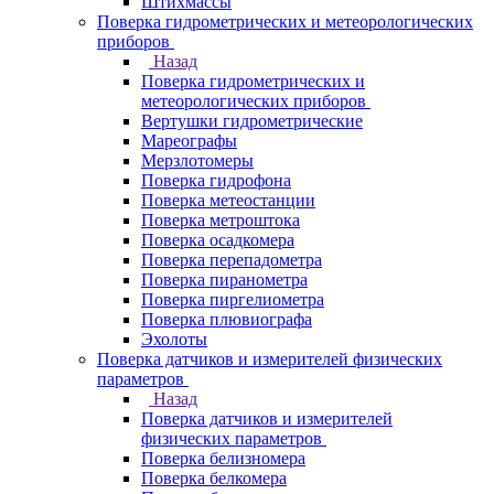
Штихмассы
Поверка гидрометрических и метеорологических
приборов
Назад
Поверка гидрометрических и
метеорологических приборов
Вертушки гидрометрические
Мареографы
Мерзлотомеры
Поверка гидрофона
Поверка метеостанции
Поверка метроштока
Поверка осадкомера
Поверка перепадометра
Поверка пиранометра
Поверка пиргелиометра
Поверка плювиографа
Эхолоты
Поверка датчиков и измерителей физических
параметров
Назад
Поверка датчиков и измерителей
физических параметров
Поверка белизномера
Поверка белкомера