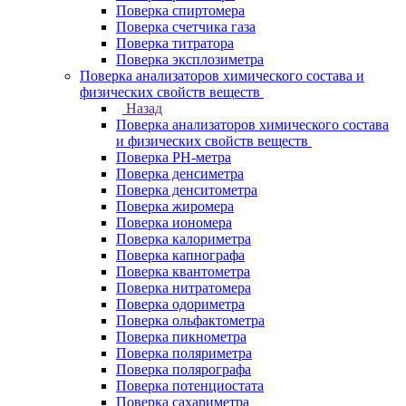
Поверка спиртомера
Поверка счетчика газа
Поверка титратора
Поверка эксплозиметра
Поверка анализаторов химического состава и
физических свойств веществ
Назад
Поверка анализаторов химического состава
и физических свойств веществ
Поверка PH-метра
Поверка денсиметра
Поверка денситометра
Поверка жиромера
Поверка иономера
Поверка калориметра
Поверка капнографа
Поверка квантометра
Поверка нитратомера
Поверка одориметра
Поверка ольфактометра
Поверка пикнометра
Поверка поляриметра
Поверка полярографа
Поверка потенциостата
Поверка сахариметра