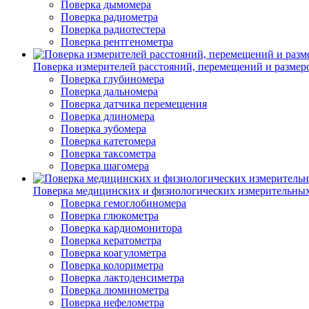
Поверка дымомера
Поверка радиометра
Поверка радиотестера
Поверка рентгенометра
Поверка измерителей расстояний, перемещений и размер
Поверка глубиномера
Поверка дальномера
Поверка датчика перемещения
Поверка длиномера
Поверка зубомера
Поверка катетомера
Поверка таксометра
Поверка шагомера
Поверка медицинских и физиологических измерительны
Поверка гемоглобиномера
Поверка глюкометра
Поверка кардиомонитора
Поверка кератометра
Поверка коагулометра
Поверка колориметра
Поверка лактоденсиметра
Поверка люминометра
Поверка нефелометра