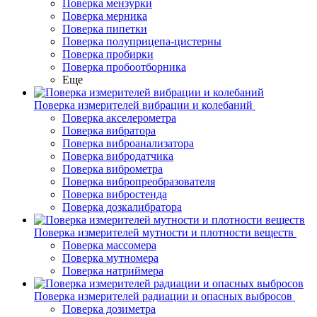
Поверка мензурки
Поверка мерника
Поверка пипетки
Поверка полуприцепа-цистерны
Поверка пробирки
Поверка пробоотборника
Еще
Поверка измерителей вибрации и колебаний
Поверка акселерометра
Поверка вибратора
Поверка виброанализатора
Поверка вибродатчика
Поверка виброметра
Поверка вибропреобразователя
Поверка вибростенда
Поверка дозкалибратора
Поверка измерителей мутности и плотности веществ
Поверка массомера
Поверка мутномера
Поверка натриймера
Поверка измерителей радиации и опасных выбросов
Поверка дозиметра