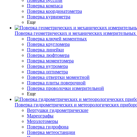
Поверка буссоли
Поверка компаса
Поверка координатометра
Поверка курвиметра
Еще
Поверка геометрических и механических измерительных
Поверка ключей моментных
Поверка кругломера
Поверка линейки
Поверка люфтомера
Поверка моментомера
Поверка нутромера
Поверка оптиметра
Поверка отвертки моментной
Поверка плиты поверочной
Поверка проволочки измерительной
Еще
Поверка гидрометрических и метеорологических прибор
Вертушки гидрометрические
Мареографы
Мерзлотомеры
Поверка гидрофона
Поверка метеостанции