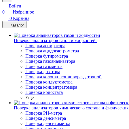
Войти
0
Избранное
0
Корзина
Каталог
Поверка анализаторов газов и жидкостей
Поверка аспиратора
Поверка ацидогастрометра
Поверка бутирометра
Поверка газоанализатора
Поверка газометра
Поверка дозатора
Поверка колонки топливораздаточной
Поверка кондуктометра
Поверка концентратомера
Поверка криостата
Еще
Поверка анализаторов химического состава и физических
Поверка PH-метра
Поверка денсиметра
Поверка денситометра
Поверка жиромера