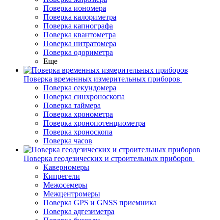
Поверка иономера
Поверка калориметра
Поверка капнографа
Поверка квантометра
Поверка нитратомера
Поверка одориметра
Еще
Поверка временных измерительных приборов
Поверка секундомера
Поверка синхроноскопа
Поверка таймера
Поверка хронометра
Поверка хронопотенциометра
Поверка хроноскопа
Поверка часов
Поверка геодезических и строительных приборов
Каверномеры
Кипрегели
Межосемеры
Межцентромеры
Поверка GPS и GNSS приемника
Поверка адгезиметра