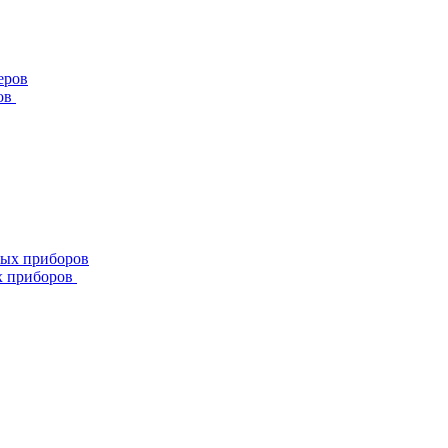
ов
х приборов