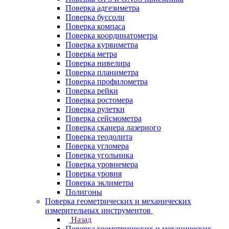
Поверка адгезиметра
Поверка буссоли
Поверка компаса
Поверка координатометра
Поверка курвиметра
Поверка метра
Поверка нивелира
Поверка планиметра
Поверка профилометра
Поверка рейки
Поверка ростомера
Поверка рулетки
Поверка сейсмометра
Поверка сканера лазерного
Поверка теодолита
Поверка угломера
Поверка угольника
Поверка уровнемера
Поверка уровня
Поверка эклиметра
Полигоны
Поверка геометрических и механических
измерительных инструментов
Назад
Поверка геометрических и механических