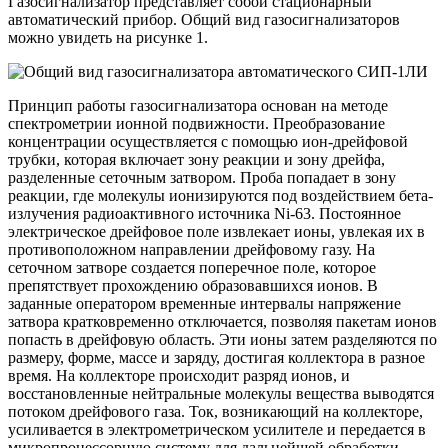
Газосигнализатор представляет собой стационарный
автоматический прибор. Общий вид газосигнализаторов
можно увидеть на рисунке 1.
Принцип работы газосигнализатора основан на методе
спектрометрии ионной подвижности. Преобразование
концентрации осуществляется с помощью ион-дрейфовой
трубки, которая включает зону реакции и зону дрейфа,
разделенные сеточным затвором. Проба попадает в зону
реакции, где молекулы ионизируются под воздействием бета-
излучения радиоактивного источника Ni-63. Постоянное
электрическое дрейфовое поле извлекает ионы, увлекая их в
противоположном направлении дрейфовому газу. На
сеточном затворе создается поперечное поле, которое
препятствует прохождению образовавшихся ионов. В
заданные оператором временные интервалы напряжение
затвора кратковременно отключается, позволяя пакетам ионов
попасть в дрейфовую область. Эти ионы затем разделяются по
размеру, форме, массе и заряду, достигая коллектора в разное
время. На коллекторе происходит разряд ионов, и
восстановленные нейтральные молекулы вещества выводятся
потоком дрейфового газа. Ток, возникающий на коллекторе,
усиливается в электрометрическом усилителе и передается в
микропроцессорную систему для дальнейшей обработки.