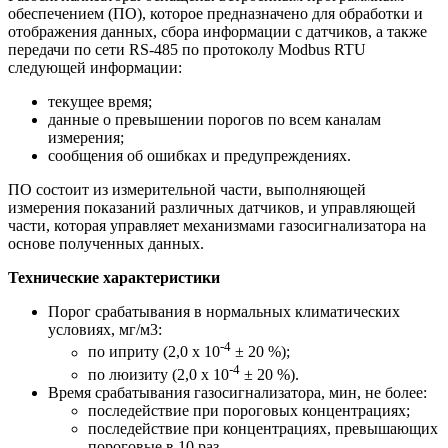
обеспечением (ПО), которое предназначено для обработки и
отображения данных, сбора информации с датчиков, а также
передачи по сети RS-485 по протоколу Modbus RTU
следующей информации:
текущее время;
данные о превышении порогов по всем каналам
измерения;
сообщения об ошибках и предупреждениях.
ПО состоит из измерительной части, выполняющей
измерения показаний различных датчиков, и управляющей
части, которая управляет механизмами газосигнализатора на
основе полученных данных.
Технические характеристики
Порог срабатывания в нормальных климатических
условиях, мг/м3:
-4
по иприту (2,0 x 10
± 20 %);
-4
по люизиту (2,0 x 10
± 20 %).
Время срабатывания газосигнализатора, мин, не более:
последействие при пороговых концентрациях;
последействие при концентрациях, превышающих
пороговые в 10 раз.