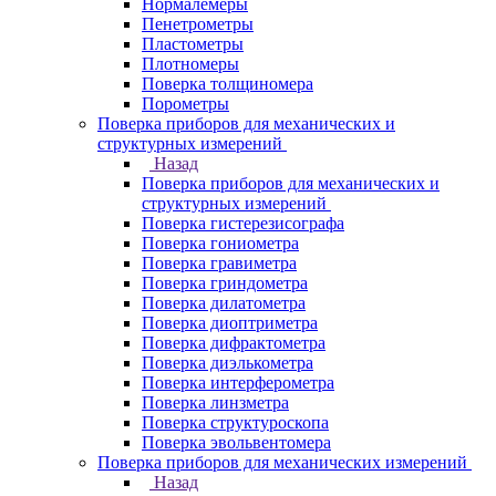
Нормалемеры
Пенетрометры
Пластометры
Плотномеры
Поверка толщиномера
Порометры
Поверка приборов для механических и
структурных измерений
Назад
Поверка приборов для механических и
структурных измерений
Поверка гистерезисографа
Поверка гониометра
Поверка гравиметра
Поверка гриндометра
Поверка дилатометра
Поверка диоптриметра
Поверка дифрактометра
Поверка диэлькометра
Поверка интерферометра
Поверка линзметра
Поверка структуроскопа
Поверка эвольвентомера
Поверка приборов для механических измерений
Назад