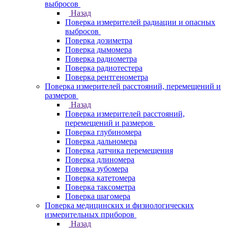
выбросов
Назад
Поверка измерителей радиации и опасных
выбросов
Поверка дозиметра
Поверка дымомера
Поверка радиометра
Поверка радиотестера
Поверка рентгенометра
Поверка измерителей расстояний, перемещений и
размеров
Назад
Поверка измерителей расстояний,
перемещений и размеров
Поверка глубиномера
Поверка дальномера
Поверка датчика перемещения
Поверка длиномера
Поверка зубомера
Поверка катетомера
Поверка таксометра
Поверка шагомера
Поверка медицинских и физиологических
измерительных приборов
Назад