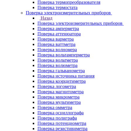
Поверка термопреобразователя
Поверка термостата
Поверка электроизмерительных приборов
Назад
Поверка электроизмерительных приборов
Поверка амперметра
Поверка аттенюатора
Поверка варметра
Поверка ваттметра
Поверка волномера
Поверка вольтамперметра
Поверка вольтметра
Поверка волюметра
Поверка гальванометра
Поверка источника питания
Поверка коэрцитиметра
Поверка логометра
Поверка магнитометра
Поверка микрометра
Поверка мультиметра
Поверка омметра
Поверка осциллографа
Поверка полиграфа
Поверка потенциометра
Поверка резистивиметра