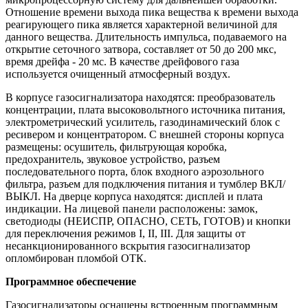
Отношение времени выхода пика вещества к времени выхода
реагирующего пика является характерной величиной для
данного вещества. Длительность импульса, подаваемого на
открытие сеточного затвора, составляет от 50 до 200 мкс,
время дрейфа - 20 мс. В качестве дрейфового газа
используется очищенный атмосферный воздух.
В корпусе газосигнализатора находятся: преобразователь
концентрации, плата высоковольтного источника питания,
электрометрический усилитель, газодинамический блок с
ресивером и концентратором. С внешней стороны корпуса
размещены: осушитель, фильтрующая коробка,
предохранитель, звуковое устройство, разъем
последовательного порта, блок входного аэрозольного
фильтра, разъем для подключения питания и тумблер ВКЛ/
ВЫКЛ. На дверце корпуса находятся: дисплей и плата
индикации. На лицевой панели расположены: замок,
светодиоды (НЕИСПР, ОПАСНО, СЕТЬ, ГОТОВ) и кнопки
для переключения режимов I, II, III. Для защиты от
несанкционированного вскрытия газосигнализатор
опломбирован пломбой ОТК.
Программное обеспечение
Газосигнализаторы оснащены встроенным программным