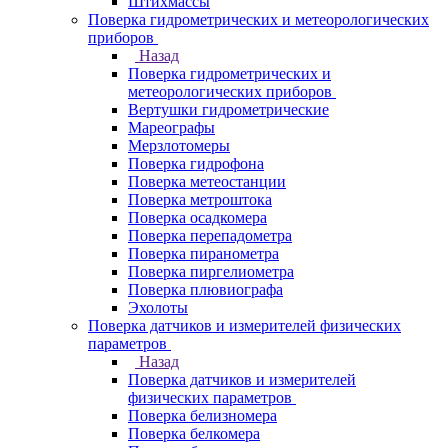
Штихмассы
Поверка гидрометрических и метеорологических
приборов
Назад
Поверка гидрометрических и
метеорологических приборов
Вертушки гидрометрические
Мареографы
Мерзлотомеры
Поверка гидрофона
Поверка метеостанции
Поверка метроштока
Поверка осадкомера
Поверка перепадометра
Поверка пиранометра
Поверка пиргелиометра
Поверка плювиографа
Эхолоты
Поверка датчиков и измерителей физических
параметров
Назад
Поверка датчиков и измерителей
физических параметров
Поверка белизномера
Поверка белкомера