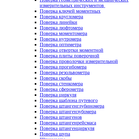
измерительных инструментов
Поверка ключей моментных
Поверка кругломера
Поверка линейки
Поверка люфтомера
Поверка моментомера
Поверка нутромера
Поверка оптиметра
Поверка отвертки моментной
Поверка плиты поверочной
Поверка проволочки измерительной
Поверка прогибомера
Поверка резольвометра
Поверка скобы
Поверка стенкомера
Поверка сферометра
Поверка циркуля
Поверка шаблона путевого
Поверка штангенглубиномера
Поверка штангензубомера
Поверка штангенов
Поверка штангенрейсмаса
Поверка штангенциркуля
Поверка щупа