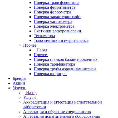
Поверка трансформатора
Поверка ферритометра
Поверка феррометра
Поверка характериографа
Поверка частотомера
Поверка электрометра
Счетчики электроэнергии
Тесламетры
Токосъемники измерительные
Прочее
Назад
Прочее
Поверка станков балансировочных
Поверка тарификатора
Поверка трубы аэродинамической
Поверка шприцов
Бренды
Акции
Услуги
Назад
Услуги
Аккредитация и аттестация испытательной
лаборатории
Аттестация и обучение специалистов
Аттестация испытательного оборудования