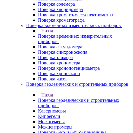
Поверка солемера
Поверка хлоридомера
Поверка хромато-масс-спектрометра
Поверка хроматографа
Поверка временных измерительных приборов
Назад
Поверка временных измерительных
приборов
Поверка секундомера
Поверка синхроноскопа
Поверка таймера
Поверка хронометра
Поверка хронопотенциометра
Поверка хроноскопа
Поверка часов
Поверка геодезических и строительных приборов
Назад
Поверка геодезических и строительных
приборов
Каверномеры
Кипрегели
Межосемеры
Межцентромеры
Поверка GPS и GNSS приемника