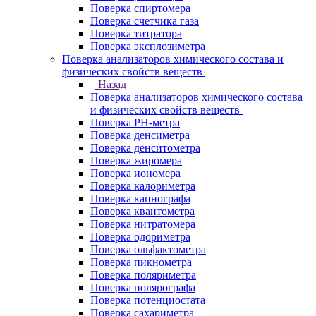
Поверка спиртомера
Поверка счетчика газа
Поверка титратора
Поверка эксплозиметра
Поверка анализаторов химического состава и
физических свойств веществ
Назад
Поверка анализаторов химического состава
и физических свойств веществ
Поверка PH-метра
Поверка денсиметра
Поверка денситометра
Поверка жиромера
Поверка иономера
Поверка калориметра
Поверка капнографа
Поверка квантометра
Поверка нитратомера
Поверка одориметра
Поверка ольфактометра
Поверка пикнометра
Поверка поляриметра
Поверка полярографа
Поверка потенциостата
Поверка сахариметра