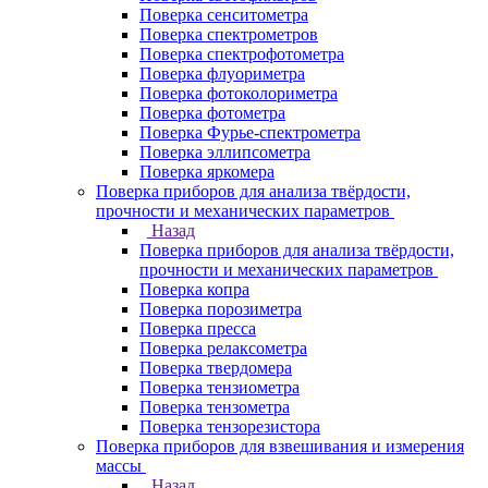
Поверка сенситометра
Поверка спектрометров
Поверка спектрофотометра
Поверка флуориметра
Поверка фотоколориметра
Поверка фотометра
Поверка Фурье-спектрометра
Поверка эллипсометра
Поверка яркомера
Поверка приборов для анализа твёрдости,
прочности и механических параметров
Назад
Поверка приборов для анализа твёрдости,
прочности и механических параметров
Поверка копра
Поверка порозиметра
Поверка пресса
Поверка релаксометра
Поверка твердомера
Поверка тензиометра
Поверка тензометра
Поверка тензорезистора
Поверка приборов для взвешивания и измерения
массы
Назад