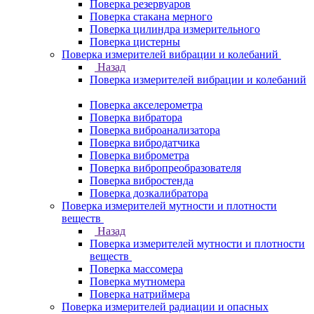
Поверка резервуаров
Поверка стакана мерного
Поверка цилиндра измерительного
Поверка цистерны
Поверка измерителей вибрации и колебаний
Назад
Поверка измерителей вибрации и колебаний
Поверка акселерометра
Поверка вибратора
Поверка виброанализатора
Поверка вибродатчика
Поверка виброметра
Поверка вибропреобразователя
Поверка вибростенда
Поверка дозкалибратора
Поверка измерителей мутности и плотности
веществ
Назад
Поверка измерителей мутности и плотности
веществ
Поверка массомера
Поверка мутномера
Поверка натриймера
Поверка измерителей радиации и опасных