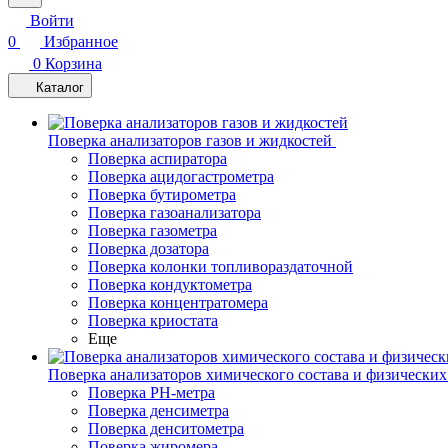
Войти
0
Избранное
0
Корзина
Каталог
Поверка анализаторов газов и жидкостей
Поверка аспиратора
Поверка ацидогастрометра
Поверка бутирометра
Поверка газоанализатора
Поверка газометра
Поверка дозатора
Поверка колонки топливораздаточной
Поверка кондуктометра
Поверка концентратомера
Поверка криостата
Еще
Поверка анализаторов химического состава и физических
Поверка PH-метра
Поверка денсиметра
Поверка денситометра
Поверка жиромера