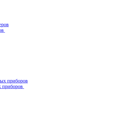
ов
х приборов