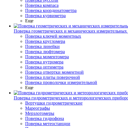
Поверка буссоли
Поверка компаса
Поверка координатометра
Поверка курвиметра
Еще
Поверка геометрических и механических измерительных
Поверка ключей моментных
Поверка кругломера
Поверка линейки
Поверка люфтомера
Поверка моментомера
Поверка нутромера
Поверка оптиметра
Поверка отвертки моментной
Поверка плиты поверочной
Поверка проволочки измерительной
Еще
Поверка гидрометрических и метеорологических прибор
Вертушки гидрометрические
Мареографы
Мерзлотомеры
Поверка гидрофона
Поверка метеостанции