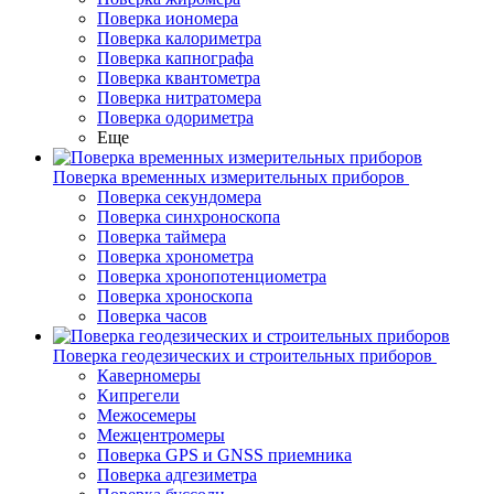
Поверка иономера
Поверка калориметра
Поверка капнографа
Поверка квантометра
Поверка нитратомера
Поверка одориметра
Еще
Поверка временных измерительных приборов
Поверка секундомера
Поверка синхроноскопа
Поверка таймера
Поверка хронометра
Поверка хронопотенциометра
Поверка хроноскопа
Поверка часов
Поверка геодезических и строительных приборов
Каверномеры
Кипрегели
Межосемеры
Межцентромеры
Поверка GPS и GNSS приемника
Поверка адгезиметра