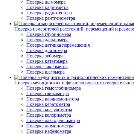
Поверка дымомера
Поверка радиометра
Поверка радиотестера
Поверка рентгенометра
Поверка измерителей расстояний, перемещений и размер
Поверка глубиномера
Поверка дальномера
Поверка датчика перемещения
Поверка длиномера
Поверка зубомера
Поверка катетомера
Поверка таксометра
Поверка шагомера
Поверка медицинских и физиологических измерительны
Поверка гемоглобиномера
Поверка глюкометра
Поверка кардиомонитора
Поверка кератометра
Поверка коагулометра
Поверка колориметра
Поверка лактоденсиметра
Поверка люминометра
Поверка нефелометра