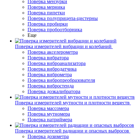
Поверка мензурки
Поверка мерника
Поверка пипетки
Поверка полуприцепа-цистерны
Поверка пробирки
Поверка пробоотборника
Еще
Поверка измерителей вибрации и колебаний
Поверка акселерометра
Поверка вибратора
Поверка виброанализатора
Поверка вибродатчика
Поверка виброметра
Поверка вибропреобразователя
Поверка вибростенда
Поверка дозкалибратора
Поверка измерителей мутности и плотности веществ
Поверка массомера
Поверка мутномера
Поверка натриймера
Поверка измерителей радиации и опасных выбросов
Поверка дозиметра