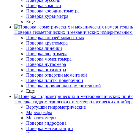
Поверка буссоли
Поверка компаса
Поверка координатометра
Поверка курвиметра
Еще
Поверка геометрических и механических измерительных
Поверка ключей моментных
Поверка кругломера
Поверка линейки
Поверка люфтомера
Поверка моментомера
Поверка нутромера
Поверка оптиметра
Поверка отвертки моментной
Поверка плиты поверочной
Поверка проволочки измерительной
Еще
Поверка гидрометрических и метеорологических прибор
Вертушки гидрометрические
Мареографы
Мерзлотомеры
Поверка гидрофона
Поверка метеостанции