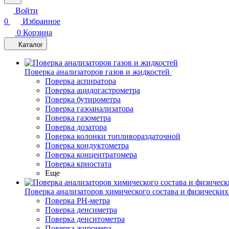
Войти
0
Избранное
0
Корзина
Каталог
Поверка анализаторов газов и жидкостей
Поверка аспиратора
Поверка ацидогастрометра
Поверка бутирометра
Поверка газоанализатора
Поверка газометра
Поверка дозатора
Поверка колонки топливораздаточной
Поверка кондуктометра
Поверка концентратомера
Поверка криостата
Еще
Поверка анализаторов химического состава и физических
Поверка PH-метра
Поверка денсиметра
Поверка денситометра
Поверка жиромера