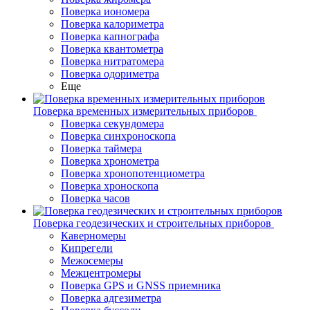
Поверка иономера
Поверка калориметра
Поверка капнографа
Поверка квантометра
Поверка нитратомера
Поверка одориметра
Еще
Поверка временных измерительных приборов
Поверка секундомера
Поверка синхроноскопа
Поверка таймера
Поверка хронометра
Поверка хронопотенциометра
Поверка хроноскопа
Поверка часов
Поверка геодезических и строительных приборов
Каверномеры
Кипрегели
Межосемеры
Межцентромеры
Поверка GPS и GNSS приемника
Поверка адгезиметра