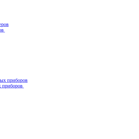
ов
х приборов