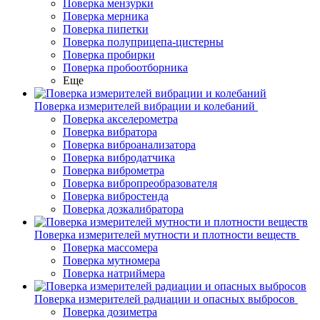
Поверка мензурки
Поверка мерника
Поверка пипетки
Поверка полуприцепа-цистерны
Поверка пробирки
Поверка пробоотборника
Еще
Поверка измерителей вибрации и колебаний
Поверка акселерометра
Поверка вибратора
Поверка виброанализатора
Поверка вибродатчика
Поверка виброметра
Поверка вибропреобразователя
Поверка вибростенда
Поверка дозкалибратора
Поверка измерителей мутности и плотности веществ
Поверка массомера
Поверка мутномера
Поверка натриймера
Поверка измерителей радиации и опасных выбросов
Поверка дозиметра