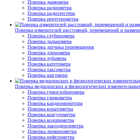
Поверка дымомера
Поверка радиометра
Поверка радиотестера
Поверка рентгенометра
Поверка измерителей расстояний, перемещений и размер
Поверка глубиномера
Поверка дальномера
Поверка датчика перемещения
Поверка длиномера
Поверка зубомера
Поверка катетомера
Поверка таксометра
Поверка шагомера
Поверка медицинских и физиологических измерительны
Поверка гемоглобиномера
Поверка глюкометра
Поверка кардиомонитора
Поверка кератометра
Поверка коагулометра
Поверка колориметра
Поверка лактоденсиметра
Поверка люминометра
Поверка нефелометра