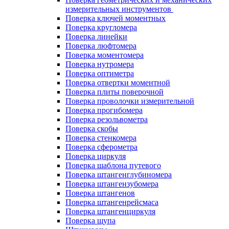
измерительных инструментов
Поверка ключей моментных
Поверка кругломера
Поверка линейки
Поверка люфтомера
Поверка моментомера
Поверка нутромера
Поверка оптиметра
Поверка отвертки моментной
Поверка плиты поверочной
Поверка проволочки измерительной
Поверка прогибомера
Поверка резольвометра
Поверка скобы
Поверка стенкомера
Поверка сферометра
Поверка циркуля
Поверка шаблона путевого
Поверка штангенглубиномера
Поверка штангензубомера
Поверка штангенов
Поверка штангенрейсмаса
Поверка штангенциркуля
Поверка щупа