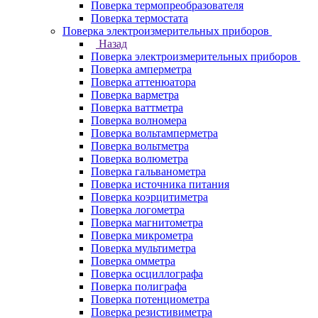
Поверка термопреобразователя
Поверка термостата
Поверка электроизмерительных приборов
Назад
Поверка электроизмерительных приборов
Поверка амперметра
Поверка аттенюатора
Поверка варметра
Поверка ваттметра
Поверка волномера
Поверка вольтамперметра
Поверка вольтметра
Поверка волюметра
Поверка гальванометра
Поверка источника питания
Поверка коэрцитиметра
Поверка логометра
Поверка магнитометра
Поверка микрометра
Поверка мультиметра
Поверка омметра
Поверка осциллографа
Поверка полиграфа
Поверка потенциометра
Поверка резистивиметра