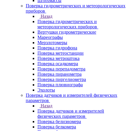
Штихмассы
Поверка гидрометрических и метеорологических
приборов
Назад
Поверка гидрометрических и
метеорологических приборов
Вертушки гидрометрические
Мареографы
Мерзлотомеры
Поверка гидрофона
Поверка метеостанции
Поверка метроштока
Поверка осадкомера
Поверка перепадометра
Поверка пиранометра
Поверка пиргелиометра
Поверка плювиографа
Эхолоты
Поверка датчиков и измерителей физических
параметров
Назад
Поверка датчиков и измерителей
физических параметров
Поверка белизномера
Поверка белкомера