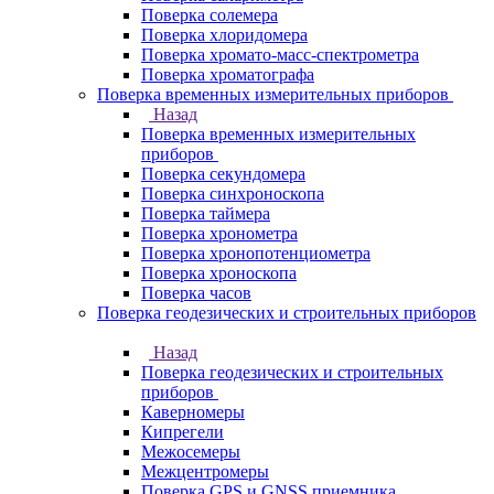
Поверка солемера
Поверка хлоридомера
Поверка хромато-масс-спектрометра
Поверка хроматографа
Поверка временных измерительных приборов
Назад
Поверка временных измерительных
приборов
Поверка секундомера
Поверка синхроноскопа
Поверка таймера
Поверка хронометра
Поверка хронопотенциометра
Поверка хроноскопа
Поверка часов
Поверка геодезических и строительных приборов
Назад
Поверка геодезических и строительных
приборов
Каверномеры
Кипрегели
Межосемеры
Межцентромеры
Поверка GPS и GNSS приемника