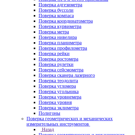
Поверка адгезиметра
Поверка буссоли
Поверка компаса
Поверка координатометра
Поверка курвиметра
Поверка метра
Поверка нивелира
Поверка планиметра
Поверка профилометра
Поверка рейки
Поверка ростомера
Поверка рулетки
Поверка сейсмометра
Поверка сканера лазерного
Поверка теодолита
Поверка угломера
Поверка угольника
Поверка уровнемера
Поверка уровня
Поверка эклиметра
Полигоны
Поверка геометрических и механических
измерительных инструментов
Назад
Поверка геометрических и механических