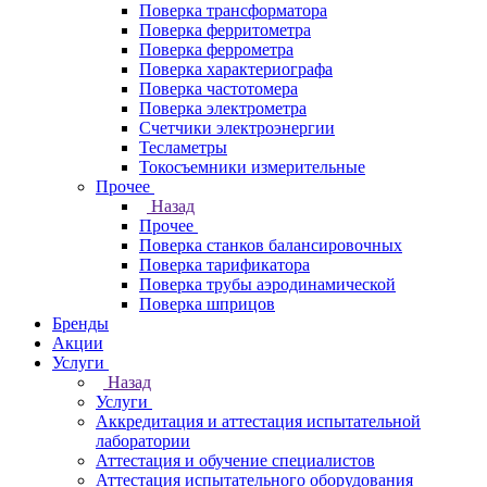
Поверка трансформатора
Поверка ферритометра
Поверка феррометра
Поверка характериографа
Поверка частотомера
Поверка электрометра
Счетчики электроэнергии
Тесламетры
Токосъемники измерительные
Прочее
Назад
Прочее
Поверка станков балансировочных
Поверка тарификатора
Поверка трубы аэродинамической
Поверка шприцов
Бренды
Акции
Услуги
Назад
Услуги
Аккредитация и аттестация испытательной
лаборатории
Аттестация и обучение специалистов
Аттестация испытательного оборудования