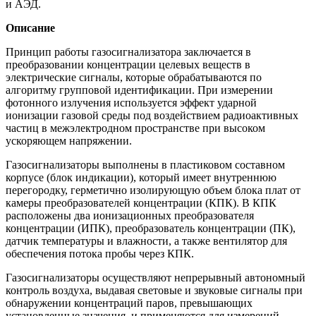
и АЭД.
Описание
Принцип работы газосигнализатора заключается в
преобразовании концентрации целевых веществ в
электрические сигналы, которые обрабатываются по
алгоритму групповой идентификации. При измерении
фотонного излучения используется эффект ударной
ионизации газовой среды под воздействием радиоактивных
частиц в межэлектродном пространстве при высоком
ускоряющем напряжении.
Газосигнализаторы выполнены в пластиковом составном
корпусе (блок индикации), который имеет внутреннюю
перегородку, герметично изолирующую объем блока плат от
камеры преобразователей концентрации (КПК). В КПК
расположены два ионизационных преобразователя
концентрации (ИПК), преобразователь концентрации (ПК),
датчик температуры и влажности, а также вентилятор для
обеспечения потока пробы через КПК.
Газосигнализаторы осуществляют непрерывный автономный
контроль воздуха, выдавая световые и звуковые сигналы при
обнаружении концентраций паров, превышающих
установленные значения, и применяются для измерений