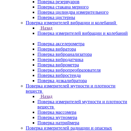
Поверка резервуаров
Поверка стакана мерного
Поверка цилиндра измерительного
Поверка цистерны
Поверка измерителей вибрации и колебаний
Назад
Поверка измерителей вибрации и колебаний
Поверка акселерометра
Поверка вибратора
Поверка виброанализатора
Поверка вибродатчика
Поверка виброметра
Поверка вибропреобразователя
Поверка вибростенда
Поверка дозкалибратора
Поверка измерителей мутности и плотности
веществ
Назад
Поверка измерителей мутности и плотности
веществ
Поверка массомера
Поверка мутномера
Поверка натриймера
Поверка измерителей радиации и опасных