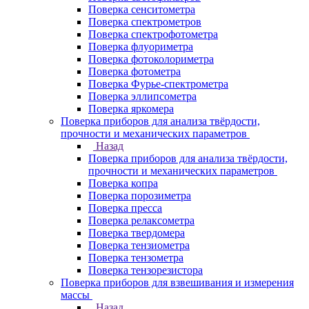
Поверка сенситометра
Поверка спектрометров
Поверка спектрофотометра
Поверка флуориметра
Поверка фотоколориметра
Поверка фотометра
Поверка Фурье-спектрометра
Поверка эллипсометра
Поверка яркомера
Поверка приборов для анализа твёрдости,
прочности и механических параметров
Назад
Поверка приборов для анализа твёрдости,
прочности и механических параметров
Поверка копра
Поверка порозиметра
Поверка пресса
Поверка релаксометра
Поверка твердомера
Поверка тензиометра
Поверка тензометра
Поверка тензорезистора
Поверка приборов для взвешивания и измерения
массы
Назад