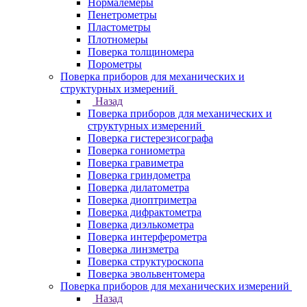
Нормалемеры
Пенетрометры
Пластометры
Плотномеры
Поверка толщиномера
Порометры
Поверка приборов для механических и
структурных измерений
Назад
Поверка приборов для механических и
структурных измерений
Поверка гистерезисографа
Поверка гониометра
Поверка гравиметра
Поверка гриндометра
Поверка дилатометра
Поверка диоптриметра
Поверка дифрактометра
Поверка диэлькометра
Поверка интерферометра
Поверка линзметра
Поверка структуроскопа
Поверка эвольвентомера
Поверка приборов для механических измерений
Назад