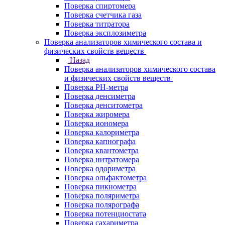
Поверка спиртомера
Поверка счетчика газа
Поверка титратора
Поверка эксплозиметра
Поверка анализаторов химического состава и
физических свойств веществ
Назад
Поверка анализаторов химического состава
и физических свойств веществ
Поверка PH-метра
Поверка денсиметра
Поверка денситометра
Поверка жиромера
Поверка иономера
Поверка калориметра
Поверка капнографа
Поверка квантометра
Поверка нитратомера
Поверка одориметра
Поверка ольфактометра
Поверка пикнометра
Поверка поляриметра
Поверка полярографа
Поверка потенциостата
Поверка сахариметра