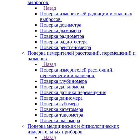
выбросов
Назад
Поверка измерителей радиации и опасных
выбросов
Поверка дозиметра
Поверка дымомера
Поверка радиометра
Поверка радиотестера
Поверка рентгенометра
Поверка измерителей расстояний, перемещений и
размеров
Назад
Поверка измерителей расстояний,
перемещений и размеров
Поверка глубиномера
Поверка дальномера
Поверка датчика перемещения
Поверка длиномера
Поверка зубомера
Поверка катетомера
Поверка таксометра
Поверка шагомера
Поверка медицинских и физиологических
измерительных приборов
Назад