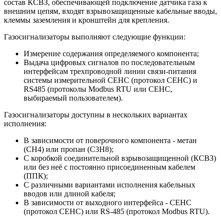
состав КСВЗ, обеспечивающей подключение датчика газа к
внешним цепям, входят взрывозащищенные кабельные вводы,
клеммы заземления и кронштейн для крепления.
Газосигнализаторы выполняют следующие функции:
Измерение содержания определяемого компонента;
Выдача цифровых сигналов по последовательным
интерфейсам трехпроводной линии связи-питания
системы измерительной СЕНС (протокол СЕНС) и
RS485 (протоколы Modbus RTU или СЕНС,
выбираемый пользователем).
Газосигнализаторы доступны в нескольких вариантах
исполнения:
В зависимости от поверочного компонента - метан
(СН4) или пропан (С3Н8);
С коробкой соединительной взрывозащищенной (КСВЗ)
или без неё с постоянно присоединенным кабелем
(ППК);
С различными вариантами исполнения кабельных
вводов или длиной кабеля;
В зависимости от выходного интерфейса - СЕНС
(протокол СЕНС) или RS-485 (протокол Modbus RTU).