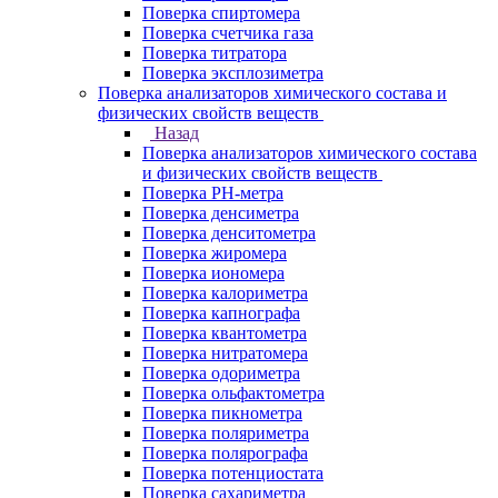
Поверка спиртомера
Поверка счетчика газа
Поверка титратора
Поверка эксплозиметра
Поверка анализаторов химического состава и
физических свойств веществ
Назад
Поверка анализаторов химического состава
и физических свойств веществ
Поверка PH-метра
Поверка денсиметра
Поверка денситометра
Поверка жиромера
Поверка иономера
Поверка калориметра
Поверка капнографа
Поверка квантометра
Поверка нитратомера
Поверка одориметра
Поверка ольфактометра
Поверка пикнометра
Поверка поляриметра
Поверка полярографа
Поверка потенциостата
Поверка сахариметра