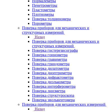
Нормалемеры
Пенетрометры
Пластометры
Плотномеры
Поверка толщиномера
Порометры
Поверка приборов для механических и
структурных измерений
Назад
Поверка приборов для механических и
структурных измерений
Поверка гистерезисографа
Поверка гониометра
Поверка гравиметра
Поверка гриндометра
Поверка дилатометра
Поверка диоптриметра
Поверка дифрактометра
Поверка диэлькометра
Поверка интерферометра
Поверка линзметра
Поверка структуроскопа
Поверка эвольвентомера
Поверка приборов для механических измерений
Назад