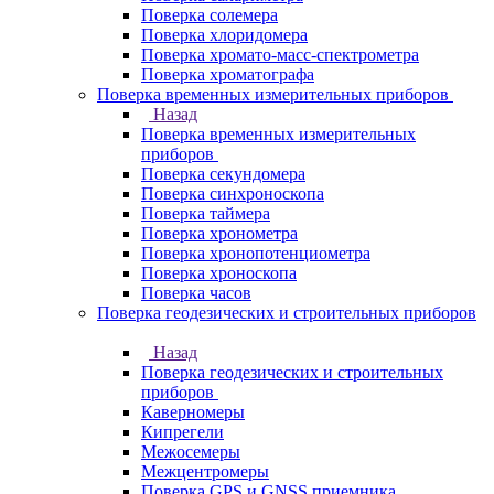
Поверка солемера
Поверка хлоридомера
Поверка хромато-масс-спектрометра
Поверка хроматографа
Поверка временных измерительных приборов
Назад
Поверка временных измерительных
приборов
Поверка секундомера
Поверка синхроноскопа
Поверка таймера
Поверка хронометра
Поверка хронопотенциометра
Поверка хроноскопа
Поверка часов
Поверка геодезических и строительных приборов
Назад
Поверка геодезических и строительных
приборов
Каверномеры
Кипрегели
Межосемеры
Межцентромеры
Поверка GPS и GNSS приемника