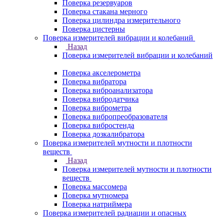
Поверка резервуаров
Поверка стакана мерного
Поверка цилиндра измерительного
Поверка цистерны
Поверка измерителей вибрации и колебаний
Назад
Поверка измерителей вибрации и колебаний
Поверка акселерометра
Поверка вибратора
Поверка виброанализатора
Поверка вибродатчика
Поверка виброметра
Поверка вибропреобразователя
Поверка вибростенда
Поверка дозкалибратора
Поверка измерителей мутности и плотности
веществ
Назад
Поверка измерителей мутности и плотности
веществ
Поверка массомера
Поверка мутномера
Поверка натриймера
Поверка измерителей радиации и опасных