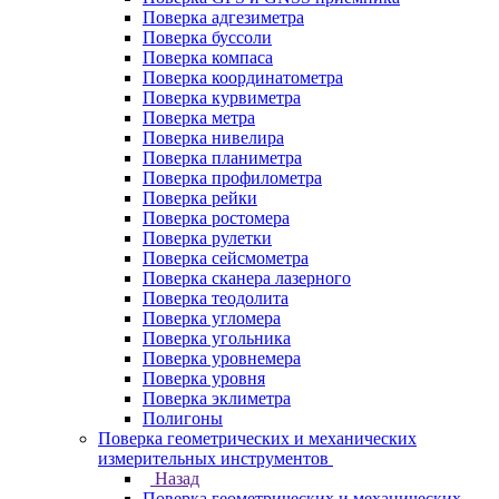
Поверка адгезиметра
Поверка буссоли
Поверка компаса
Поверка координатометра
Поверка курвиметра
Поверка метра
Поверка нивелира
Поверка планиметра
Поверка профилометра
Поверка рейки
Поверка ростомера
Поверка рулетки
Поверка сейсмометра
Поверка сканера лазерного
Поверка теодолита
Поверка угломера
Поверка угольника
Поверка уровнемера
Поверка уровня
Поверка эклиметра
Полигоны
Поверка геометрических и механических
измерительных инструментов
Назад
Поверка геометрических и механических