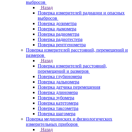
выбросов
Назад
Поверка измерителей радиации и опасных
выбросов
Поверка дозиметра
Поверка дымомера
Поверка радиометра
Поверка радиотестера
Поверка рентгенометра
Поверка измерителей расстояний, перемещений и
размеров
Назад
Поверка измерителей расстояний,
перемещений и размеров
Поверка глубиномера
Поверка дальномера
Поверка датчика перемещения
Поверка длиномера
Поверка зубомера
Поверка катетомера
Поверка таксометра
Поверка шагомера
Поверка медицинских и физиологических
измерительных приборов
Назад