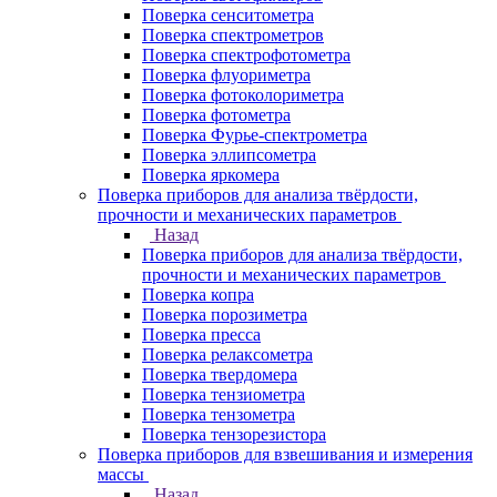
Поверка сенситометра
Поверка спектрометров
Поверка спектрофотометра
Поверка флуориметра
Поверка фотоколориметра
Поверка фотометра
Поверка Фурье-спектрометра
Поверка эллипсометра
Поверка яркомера
Поверка приборов для анализа твёрдости,
прочности и механических параметров
Назад
Поверка приборов для анализа твёрдости,
прочности и механических параметров
Поверка копра
Поверка порозиметра
Поверка пресса
Поверка релаксометра
Поверка твердомера
Поверка тензиометра
Поверка тензометра
Поверка тензорезистора
Поверка приборов для взвешивания и измерения
массы
Назад