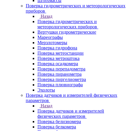
Штихмассы
Поверка гидрометрических и метеорологических
приборов
Назад
Поверка гидрометрических и
метеорологических приборов
Вертушки гидрометрические
Мареографы
Мерзлотомеры
Поверка гидрофона
Поверка метеостанции
Поверка метроштока
Поверка осадкомера
Поверка перепадометра
Поверка пиранометра
Поверка пиргелиометра
Поверка плювиографа
Эхолоты
Поверка датчиков и измерителей физических
параметров
Назад
Поверка датчиков и измерителей
физических параметров
Поверка белизномера
Поверка белкомера