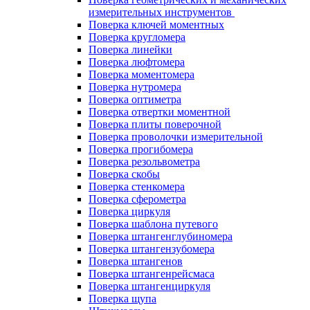
измерительных инструментов
Поверка ключей моментных
Поверка кругломера
Поверка линейки
Поверка люфтомера
Поверка моментомера
Поверка нутромера
Поверка оптиметра
Поверка отвертки моментной
Поверка плиты поверочной
Поверка проволочки измерительной
Поверка прогибомера
Поверка резольвометра
Поверка скобы
Поверка стенкомера
Поверка сферометра
Поверка циркуля
Поверка шаблона путевого
Поверка штангенглубиномера
Поверка штангензубомера
Поверка штангенов
Поверка штангенрейсмаса
Поверка штангенциркуля
Поверка щупа