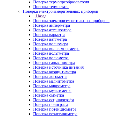
Поверка термопреобразователя
Поверка термостата
Поверка электроизмерительных приборов
Назад
Поверка электроизмерительных приборов
Поверка амперметра
Поверка аттенюатора
Поверка варметра
Поверка ваттметра
Поверка волномера
Поверка вольтамперметра
Поверка вольтметра
Поверка волюметра
Поверка гальванометра
Поверка источника питания
Поверка коэрцитиметра
Поверка логометра
Поверка магнитометра
Поверка микрометра
Поверка мультиметра
Поверка омметра
Поверка осциллографа
Поверка полиграфа
Поверка потенциометра
Поверка резистивиметра