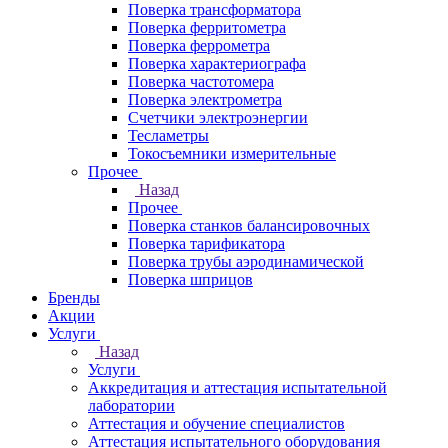
Поверка трансформатора
Поверка ферритометра
Поверка феррометра
Поверка характериографа
Поверка частотомера
Поверка электрометра
Счетчики электроэнергии
Тесламетры
Токосъемники измерительные
Прочее
Назад
Прочее
Поверка станков балансировочных
Поверка тарификатора
Поверка трубы аэродинамической
Поверка шприцов
Бренды
Акции
Услуги
Назад
Услуги
Аккредитация и аттестация испытательной
лаборатории
Аттестация и обучение специалистов
Аттестация испытательного оборудования