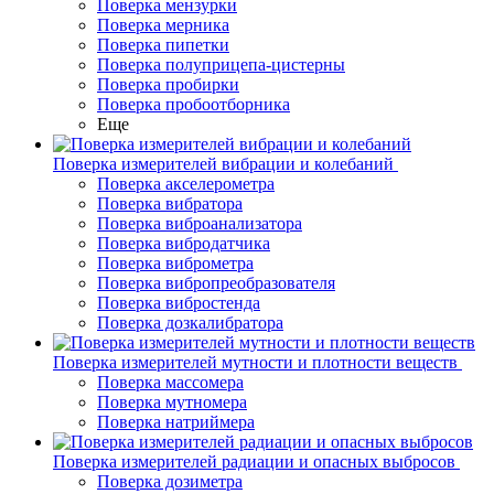
Поверка мензурки
Поверка мерника
Поверка пипетки
Поверка полуприцепа-цистерны
Поверка пробирки
Поверка пробоотборника
Еще
Поверка измерителей вибрации и колебаний
Поверка акселерометра
Поверка вибратора
Поверка виброанализатора
Поверка вибродатчика
Поверка виброметра
Поверка вибропреобразователя
Поверка вибростенда
Поверка дозкалибратора
Поверка измерителей мутности и плотности веществ
Поверка массомера
Поверка мутномера
Поверка натриймера
Поверка измерителей радиации и опасных выбросов
Поверка дозиметра