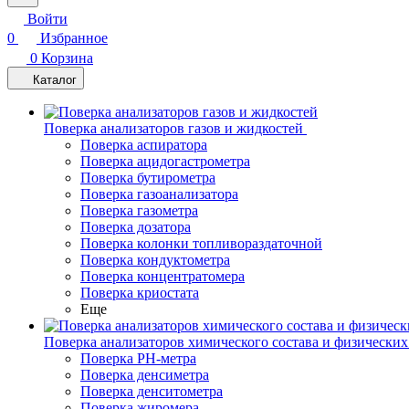
Войти
0
Избранное
0
Корзина
Каталог
Поверка анализаторов газов и жидкостей
Поверка аспиратора
Поверка ацидогастрометра
Поверка бутирометра
Поверка газоанализатора
Поверка газометра
Поверка дозатора
Поверка колонки топливораздаточной
Поверка кондуктометра
Поверка концентратомера
Поверка криостата
Еще
Поверка анализаторов химического состава и физических
Поверка PH-метра
Поверка денсиметра
Поверка денситометра
Поверка жиромера