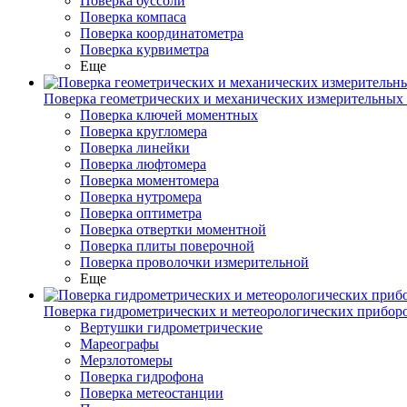
Поверка буссоли
Поверка компаса
Поверка координатометра
Поверка курвиметра
Еще
Поверка геометрических и механических измерительных
Поверка ключей моментных
Поверка кругломера
Поверка линейки
Поверка люфтомера
Поверка моментомера
Поверка нутромера
Поверка оптиметра
Поверка отвертки моментной
Поверка плиты поверочной
Поверка проволочки измерительной
Еще
Поверка гидрометрических и метеорологических прибор
Вертушки гидрометрические
Мареографы
Мерзлотомеры
Поверка гидрофона
Поверка метеостанции