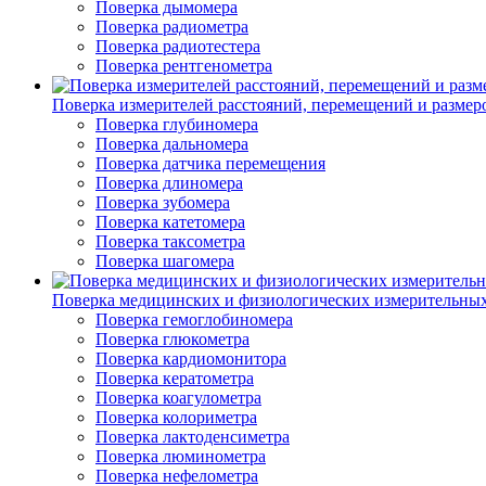
Поверка дымомера
Поверка радиометра
Поверка радиотестера
Поверка рентгенометра
Поверка измерителей расстояний, перемещений и размер
Поверка глубиномера
Поверка дальномера
Поверка датчика перемещения
Поверка длиномера
Поверка зубомера
Поверка катетомера
Поверка таксометра
Поверка шагомера
Поверка медицинских и физиологических измерительны
Поверка гемоглобиномера
Поверка глюкометра
Поверка кардиомонитора
Поверка кератометра
Поверка коагулометра
Поверка колориметра
Поверка лактоденсиметра
Поверка люминометра
Поверка нефелометра