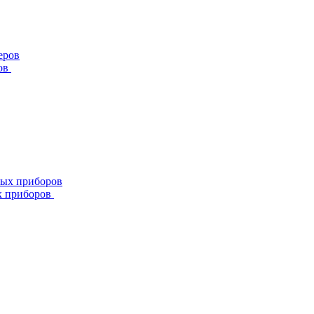
ов
х приборов