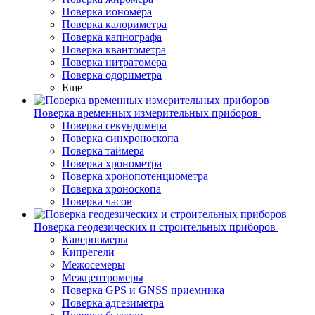
Поверка иономера
Поверка калориметра
Поверка капнографа
Поверка квантометра
Поверка нитратомера
Поверка одориметра
Еще
Поверка временных измерительных приборов
Поверка секундомера
Поверка синхроноскопа
Поверка таймера
Поверка хронометра
Поверка хронопотенциометра
Поверка хроноскопа
Поверка часов
Поверка геодезических и строительных приборов
Каверномеры
Кипрегели
Межосемеры
Межцентромеры
Поверка GPS и GNSS приемника
Поверка адгезиметра