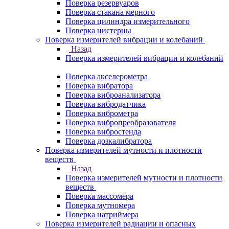
Поверка резервуаров
Поверка стакана мерного
Поверка цилиндра измерительного
Поверка цистерны
Поверка измерителей вибрации и колебаний
Назад
Поверка измерителей вибрации и колебаний
Поверка акселерометра
Поверка вибратора
Поверка виброанализатора
Поверка вибродатчика
Поверка виброметра
Поверка вибропреобразователя
Поверка вибростенда
Поверка дозкалибратора
Поверка измерителей мутности и плотности
веществ
Назад
Поверка измерителей мутности и плотности
веществ
Поверка массомера
Поверка мутномера
Поверка натриймера
Поверка измерителей радиации и опасных