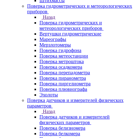
Штихмассы
Поверка гидрометрических и метеорологических
приборов
Назад
Поверка гидрометрических и
метеорологических приборов
Вертушки гидрометрические
Мареографы
Мерзлотомеры
Поверка гидрофона
Поверка метеостанции
Поверка метроштока
Поверка осадкомера
Поверка перепадометра
Поверка пиранометра
Поверка пиргелиометра
Поверка плювиографа
Эхолоты
Поверка датчиков и измерителей физических
параметров
Назад
Поверка датчиков и измерителей
физических параметров
Поверка белизномера
Поверка белкомера