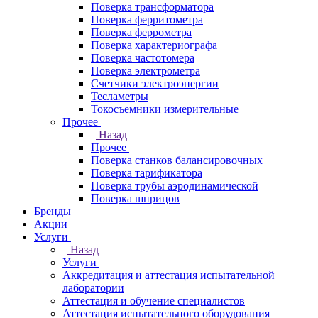
Поверка трансформатора
Поверка ферритометра
Поверка феррометра
Поверка характериографа
Поверка частотомера
Поверка электрометра
Счетчики электроэнергии
Тесламетры
Токосъемники измерительные
Прочее
Назад
Прочее
Поверка станков балансировочных
Поверка тарификатора
Поверка трубы аэродинамической
Поверка шприцов
Бренды
Акции
Услуги
Назад
Услуги
Аккредитация и аттестация испытательной
лаборатории
Аттестация и обучение специалистов
Аттестация испытательного оборудования