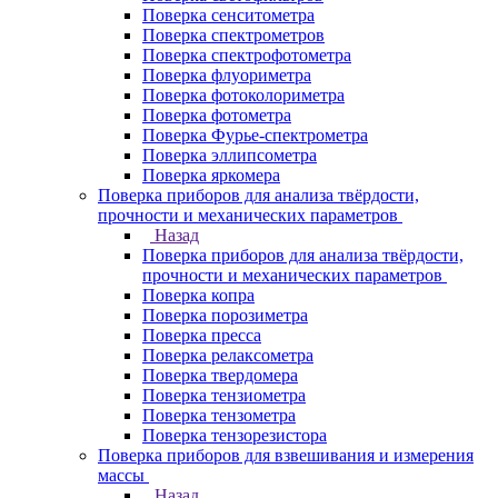
Поверка сенситометра
Поверка спектрометров
Поверка спектрофотометра
Поверка флуориметра
Поверка фотоколориметра
Поверка фотометра
Поверка Фурье-спектрометра
Поверка эллипсометра
Поверка яркомера
Поверка приборов для анализа твёрдости,
прочности и механических параметров
Назад
Поверка приборов для анализа твёрдости,
прочности и механических параметров
Поверка копра
Поверка порозиметра
Поверка пресса
Поверка релаксометра
Поверка твердомера
Поверка тензиометра
Поверка тензометра
Поверка тензорезистора
Поверка приборов для взвешивания и измерения
массы
Назад