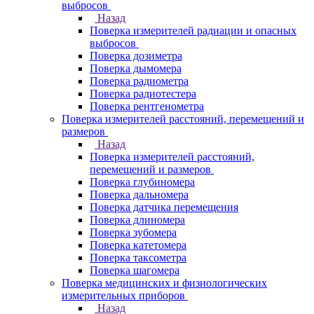
выбросов
Назад
Поверка измерителей радиации и опасных
выбросов
Поверка дозиметра
Поверка дымомера
Поверка радиометра
Поверка радиотестера
Поверка рентгенометра
Поверка измерителей расстояний, перемещений и
размеров
Назад
Поверка измерителей расстояний,
перемещений и размеров
Поверка глубиномера
Поверка дальномера
Поверка датчика перемещения
Поверка длиномера
Поверка зубомера
Поверка катетомера
Поверка таксометра
Поверка шагомера
Поверка медицинских и физиологических
измерительных приборов
Назад