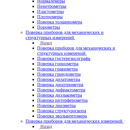
Нормалемеры
Пенетрометры
Пластометры
Плотномеры
Поверка толщиномера
Порометры
Поверка приборов для механических и
структурных измерений
Назад
Поверка приборов для механических и
структурных измерений
Поверка гистерезисографа
Поверка гониометра
Поверка гравиметра
Поверка гриндометра
Поверка дилатометра
Поверка диоптриметра
Поверка дифрактометра
Поверка диэлькометра
Поверка интерферометра
Поверка линзметра
Поверка структуроскопа
Поверка эвольвентомера
Поверка приборов для механических измерений
Назад