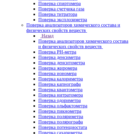
Поверка спиртомера
Поверка счетчика газа
Поверка титратора
Поверка эксплозиметра
Поверка анализаторов химического состава и
физических свойств веществ
Назад
Поверка анализаторов химического состава
и физических свойств веществ
Поверка PH-метра
Поверка денсиметра
Поверка денситометра
Поверка жиромера
Поверка иономера
Поверка калориметра
Поверка капнографа
Поверка квантометра
Поверка нитратомера
Поверка одориметра
Поверка ольфактометра
Поверка пикнометра
Поверка поляриметра
Поверка полярографа
Поверка потенциостата
Поверка сахариметра