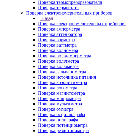
Поверка термопреобразователя
Поверка термостата
Поверка электроизмерительных приборов
Назад
Поверка электроизмерительных приборов
Поверка амперметра
Поверка аттенюатора
Поверка варметра
Поверка ваттметра
Поверка волномера
Поверка вольтамперметра
Поверка вольтметра
Поверка волюметра
Поверка гальванометра
Поверка источника питания
Поверка коэрцитиметра
Поверка логометра
Поверка магнитометра
Поверка микрометра
Поверка мультиметра
Поверка омметра
Поверка осциллографа
Поверка полиграфа
Поверка потенциометра
Поверка резистивиметра