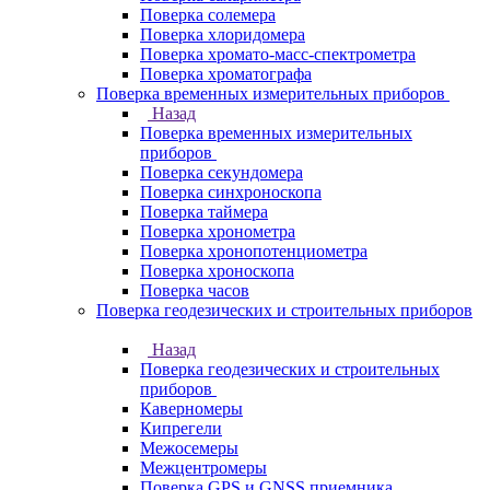
Поверка солемера
Поверка хлоридомера
Поверка хромато-масс-спектрометра
Поверка хроматографа
Поверка временных измерительных приборов
Назад
Поверка временных измерительных
приборов
Поверка секундомера
Поверка синхроноскопа
Поверка таймера
Поверка хронометра
Поверка хронопотенциометра
Поверка хроноскопа
Поверка часов
Поверка геодезических и строительных приборов
Назад
Поверка геодезических и строительных
приборов
Каверномеры
Кипрегели
Межосемеры
Межцентромеры
Поверка GPS и GNSS приемника