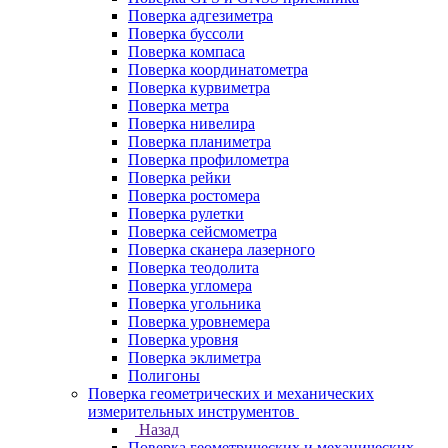
Поверка адгезиметра
Поверка буссоли
Поверка компаса
Поверка координатометра
Поверка курвиметра
Поверка метра
Поверка нивелира
Поверка планиметра
Поверка профилометра
Поверка рейки
Поверка ростомера
Поверка рулетки
Поверка сейсмометра
Поверка сканера лазерного
Поверка теодолита
Поверка угломера
Поверка угольника
Поверка уровнемера
Поверка уровня
Поверка эклиметра
Полигоны
Поверка геометрических и механических
измерительных инструментов
Назад
Поверка геометрических и механических