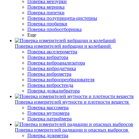
Поверка мензурки
Поверка мерника
Поверка пипетки
Поверка полуприцепа-цистерны
Поверка пробирки
Поверка пробоотборника
Еще
Поверка измерителей вибрации и колебаний
Поверка акселерометра
Поверка вибратора
Поверка виброанализатора
Поверка вибродатчика
Поверка виброметра
Поверка вибропреобразователя
Поверка вибростенда
Поверка дозкалибратора
Поверка измерителей мутности и плотности веществ
Поверка массомера
Поверка мутномера
Поверка натриймера
Поверка измерителей радиации и опасных выбросов
Поверка дозиметра