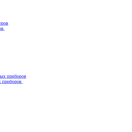
ов
х приборов