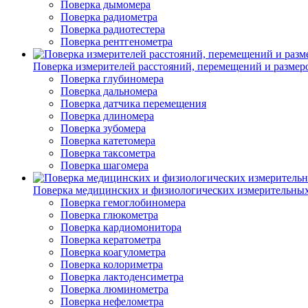
Поверка дымомера
Поверка радиометра
Поверка радиотестера
Поверка рентгенометра
Поверка измерителей расстояний, перемещений и размер
Поверка глубиномера
Поверка дальномера
Поверка датчика перемещения
Поверка длиномера
Поверка зубомера
Поверка катетомера
Поверка таксометра
Поверка шагомера
Поверка медицинских и физиологических измерительны
Поверка гемоглобиномера
Поверка глюкометра
Поверка кардиомонитора
Поверка кератометра
Поверка коагулометра
Поверка колориметра
Поверка лактоденсиметра
Поверка люминометра
Поверка нефелометра