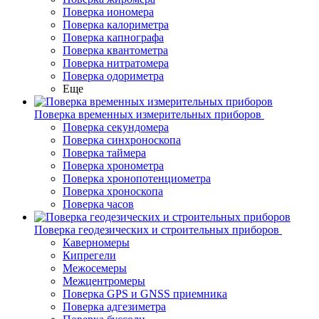
Поверка иономера
Поверка калориметра
Поверка капнографа
Поверка квантометра
Поверка нитратомера
Поверка одориметра
Еще
Поверка временных измерительных приборов
Поверка секундомера
Поверка синхроноскопа
Поверка таймера
Поверка хронометра
Поверка хронопотенциометра
Поверка хроноскопа
Поверка часов
Поверка геодезических и строительных приборов
Каверномеры
Кипрегели
Межосемеры
Межцентромеры
Поверка GPS и GNSS приемника
Поверка адгезиметра