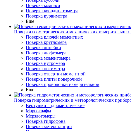
Поверка буссоли
Поверка компаса
Поверка координатометра
Поверка курвиметра
Еще
Поверка геометрических и механических измерительных
Поверка ключей моментных
Поверка кругломера
Поверка линейки
Поверка люфтомера
Поверка моментомера
Поверка нутромера
Поверка оптиметра
Поверка отвертки моментной
Поверка плиты поверочной
Поверка проволочки измерительной
Еще
Поверка гидрометрических и метеорологических прибор
Вертушки гидрометрические
Мареографы
Мерзлотомеры
Поверка гидрофона
Поверка метеостанции