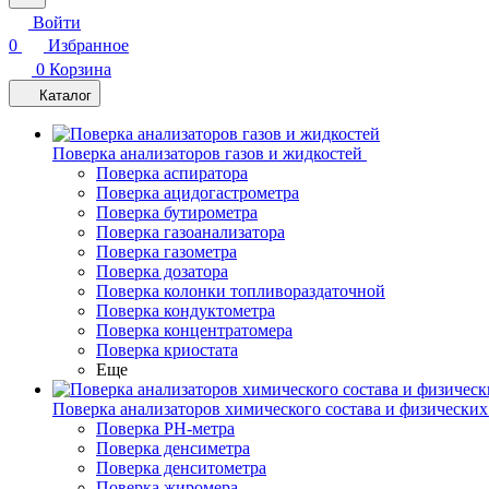
Войти
0
Избранное
0
Корзина
Каталог
Поверка анализаторов газов и жидкостей
Поверка аспиратора
Поверка ацидогастрометра
Поверка бутирометра
Поверка газоанализатора
Поверка газометра
Поверка дозатора
Поверка колонки топливораздаточной
Поверка кондуктометра
Поверка концентратомера
Поверка криостата
Еще
Поверка анализаторов химического состава и физических
Поверка PH-метра
Поверка денсиметра
Поверка денситометра
Поверка жиромера