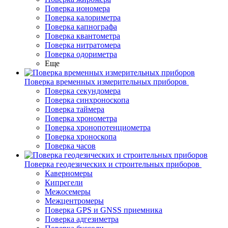
Поверка иономера
Поверка калориметра
Поверка капнографа
Поверка квантометра
Поверка нитратомера
Поверка одориметра
Еще
Поверка временных измерительных приборов
Поверка секундомера
Поверка синхроноскопа
Поверка таймера
Поверка хронометра
Поверка хронопотенциометра
Поверка хроноскопа
Поверка часов
Поверка геодезических и строительных приборов
Каверномеры
Кипрегели
Межосемеры
Межцентромеры
Поверка GPS и GNSS приемника
Поверка адгезиметра