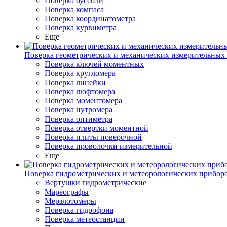
Поверка буссоли
Поверка компаса
Поверка координатометра
Поверка курвиметра
Еще
Поверка геометрических и механических измерительных
Поверка ключей моментных
Поверка кругломера
Поверка линейки
Поверка люфтомера
Поверка моментомера
Поверка нутромера
Поверка оптиметра
Поверка отвертки моментной
Поверка плиты поверочной
Поверка проволочки измерительной
Еще
Поверка гидрометрических и метеорологических прибор
Вертушки гидрометрические
Мареографы
Мерзлотомеры
Поверка гидрофона
Поверка метеостанции