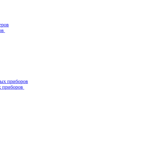
ов
х приборов