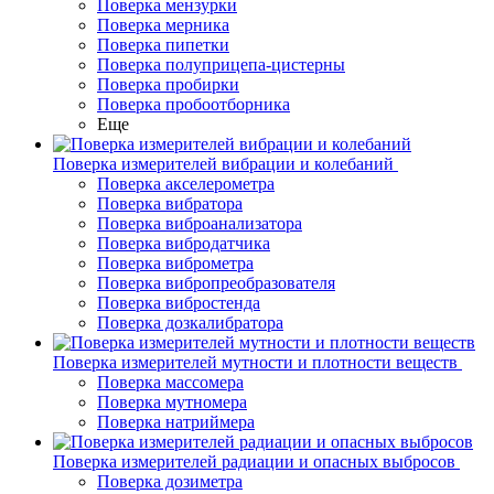
Поверка мензурки
Поверка мерника
Поверка пипетки
Поверка полуприцепа-цистерны
Поверка пробирки
Поверка пробоотборника
Еще
Поверка измерителей вибрации и колебаний
Поверка акселерометра
Поверка вибратора
Поверка виброанализатора
Поверка вибродатчика
Поверка виброметра
Поверка вибропреобразователя
Поверка вибростенда
Поверка дозкалибратора
Поверка измерителей мутности и плотности веществ
Поверка массомера
Поверка мутномера
Поверка натриймера
Поверка измерителей радиации и опасных выбросов
Поверка дозиметра