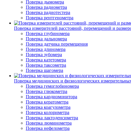
Поверка дымомера
Поверка радиометра
Поверка радиотестера
Поверка рентгенометра
Поверка измерителей расстояний, перемещений и размер
Поверка глубиномера
Поверка дальномера
Поверка датчика перемещения
Поверка длиномера
Поверка зубомера
Поверка катетомера
Поверка таксометра
Поверка шагомера
Поверка медицинских и физиологических измерительны
Поверка гемоглобиномера
Поверка глюкометра
Поверка кардиомонитора
Поверка кератометра
Поверка коагулометра
Поверка колориметра
Поверка лактоденсиметра
Поверка люминометра
Поверка нефелометра