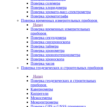
Поверка солемера
Поверка хлоридомера
Поверка хромато-масс-спектрометра
Поверка хроматографа
Поверка временных измерительных приборов
Назад
Поверка временных измерительных
приборов
Поверка секундомера
Поверка синхроноскопа
Поверка таймера
Поверка хронометра
Поверка хронопотенциометра
Поверка хроноскопа
Поверка часов
Поверка геодезических и строительных приборов
Назад
Поверка геодезических и строительных
приборов
Каверномеры
Кипрегели
Межосемеры
Межцентромеры
Поверка GPS и GNSS приемника