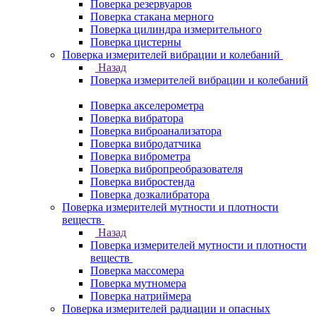
Поверка резервуаров
Поверка стакана мерного
Поверка цилиндра измерительного
Поверка цистерны
Поверка измерителей вибрации и колебаний
Назад
Поверка измерителей вибрации и колебаний
Поверка акселерометра
Поверка вибратора
Поверка виброанализатора
Поверка вибродатчика
Поверка виброметра
Поверка вибропреобразователя
Поверка вибростенда
Поверка дозкалибратора
Поверка измерителей мутности и плотности
веществ
Назад
Поверка измерителей мутности и плотности
веществ
Поверка массомера
Поверка мутномера
Поверка натриймера
Поверка измерителей радиации и опасных