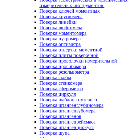
измерительных инструментов
Поверка ключей моментных
Поверка кругломера
Поверка линейки
Поверка люфтомера
Поверка моментомера
Поверка нутромера
Поверка оптиметра
Поверка отвертки моментной
Поверка плиты поверочной
Поверка проволочки измерительной
Поверка прогибомера
Поверка резольвометра
Поверка скобы
Поверка стенкомера
Поверка сферометра
Поверка циркуля
Поверка шаблона путевого
Поверка штангенглубиномера
Поверка штангензубомера
Поверка штангенов
Поверка штангенрейсмаса
Поверка штангенциркуля
Поверка щупа