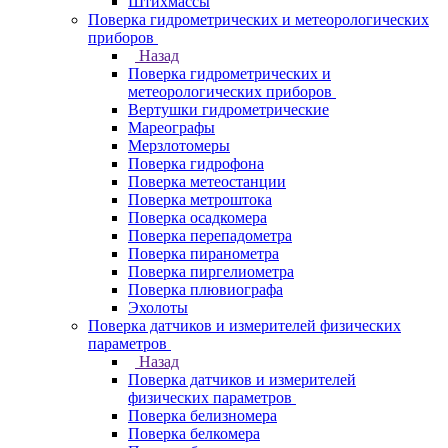
Штихмассы
Поверка гидрометрических и метеорологических
приборов
Назад
Поверка гидрометрических и
метеорологических приборов
Вертушки гидрометрические
Мареографы
Мерзлотомеры
Поверка гидрофона
Поверка метеостанции
Поверка метроштока
Поверка осадкомера
Поверка перепадометра
Поверка пиранометра
Поверка пиргелиометра
Поверка плювиографа
Эхолоты
Поверка датчиков и измерителей физических
параметров
Назад
Поверка датчиков и измерителей
физических параметров
Поверка белизномера
Поверка белкомера