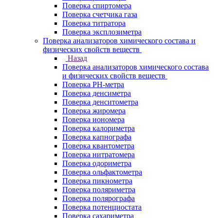
Поверка спиртомера
Поверка счетчика газа
Поверка титратора
Поверка эксплозиметра
Поверка анализаторов химического состава и
физических свойств веществ
Назад
Поверка анализаторов химического состава
и физических свойств веществ
Поверка PH-метра
Поверка денсиметра
Поверка денситометра
Поверка жиромера
Поверка иономера
Поверка калориметра
Поверка капнографа
Поверка квантометра
Поверка нитратомера
Поверка одориметра
Поверка ольфактометра
Поверка пикнометра
Поверка поляриметра
Поверка полярографа
Поверка потенциостата
Поверка сахариметра