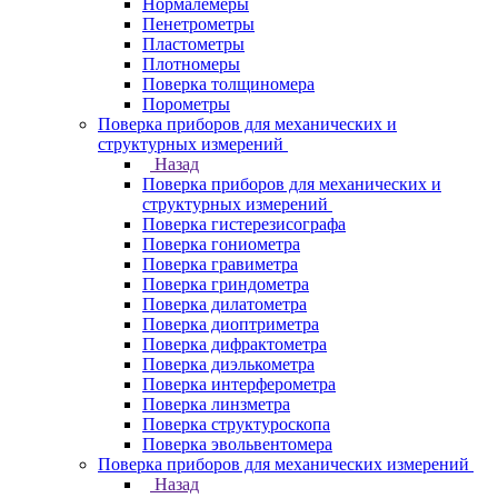
Нормалемеры
Пенетрометры
Пластометры
Плотномеры
Поверка толщиномера
Порометры
Поверка приборов для механических и
структурных измерений
Назад
Поверка приборов для механических и
структурных измерений
Поверка гистерезисографа
Поверка гониометра
Поверка гравиметра
Поверка гриндометра
Поверка дилатометра
Поверка диоптриметра
Поверка дифрактометра
Поверка диэлькометра
Поверка интерферометра
Поверка линзметра
Поверка структуроскопа
Поверка эвольвентомера
Поверка приборов для механических измерений
Назад