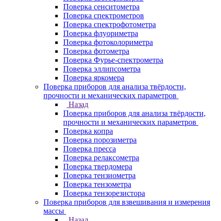
Поверка сенситометра
Поверка спектрометров
Поверка спектрофотометра
Поверка флуориметра
Поверка фотоколориметра
Поверка фотометра
Поверка Фурье-спектрометра
Поверка эллипсометра
Поверка яркомера
Поверка приборов для анализа твёрдости,
прочности и механических параметров
Назад
Поверка приборов для анализа твёрдости,
прочности и механических параметров
Поверка копра
Поверка порозиметра
Поверка пресса
Поверка релаксометра
Поверка твердомера
Поверка тензиометра
Поверка тензометра
Поверка тензорезистора
Поверка приборов для взвешивания и измерения
массы
Назад