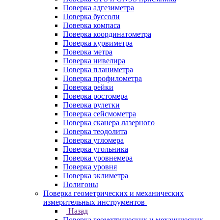
Поверка адгезиметра
Поверка буссоли
Поверка компаса
Поверка координатометра
Поверка курвиметра
Поверка метра
Поверка нивелира
Поверка планиметра
Поверка профилометра
Поверка рейки
Поверка ростомера
Поверка рулетки
Поверка сейсмометра
Поверка сканера лазерного
Поверка теодолита
Поверка угломера
Поверка угольника
Поверка уровнемера
Поверка уровня
Поверка эклиметра
Полигоны
Поверка геометрических и механических
измерительных инструментов
Назад
Поверка геометрических и механических