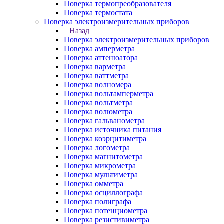
Поверка термопреобразователя
Поверка термостата
Поверка электроизмерительных приборов
Назад
Поверка электроизмерительных приборов
Поверка амперметра
Поверка аттенюатора
Поверка варметра
Поверка ваттметра
Поверка волномера
Поверка вольтамперметра
Поверка вольтметра
Поверка волюметра
Поверка гальванометра
Поверка источника питания
Поверка коэрцитиметра
Поверка логометра
Поверка магнитометра
Поверка микрометра
Поверка мультиметра
Поверка омметра
Поверка осциллографа
Поверка полиграфа
Поверка потенциометра
Поверка резистивиметра