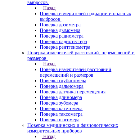
выбросов
Назад
Поверка измерителей радиации и опасных
выбросов
Поверка дозиметра
Поверка дымомера
Поверка радиометра
Поверка радиотестера
Поверка рентгенометра
Поверка измерителей расстояний, перемещений и
размеров
Назад
Поверка измерителей расстояний,
перемещений и размеров
Поверка глубиномера
Поверка дальномера
Поверка датчика перемещения
Поверка длиномера
Поверка зубомера
Поверка катетомера
Поверка таксометра
Поверка шагомера
Поверка медицинских и физиологических
измерительных приборов
Назад