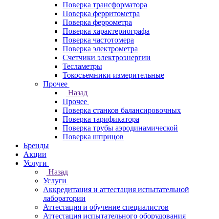
Поверка трансформатора
Поверка ферритометра
Поверка феррометра
Поверка характериографа
Поверка частотомера
Поверка электрометра
Счетчики электроэнергии
Тесламетры
Токосъемники измерительные
Прочее
Назад
Прочее
Поверка станков балансировочных
Поверка тарификатора
Поверка трубы аэродинамической
Поверка шприцов
Бренды
Акции
Услуги
Назад
Услуги
Аккредитация и аттестация испытательной
лаборатории
Аттестация и обучение специалистов
Аттестация испытательного оборудования