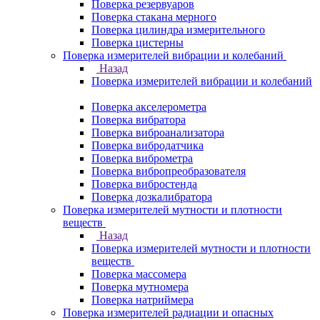
Поверка резервуаров
Поверка стакана мерного
Поверка цилиндра измерительного
Поверка цистерны
Поверка измерителей вибрации и колебаний
Назад
Поверка измерителей вибрации и колебаний
Поверка акселерометра
Поверка вибратора
Поверка виброанализатора
Поверка вибродатчика
Поверка виброметра
Поверка вибропреобразователя
Поверка вибростенда
Поверка дозкалибратора
Поверка измерителей мутности и плотности
веществ
Назад
Поверка измерителей мутности и плотности
веществ
Поверка массомера
Поверка мутномера
Поверка натриймера
Поверка измерителей радиации и опасных