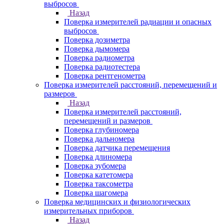
выбросов
Назад
Поверка измерителей радиации и опасных
выбросов
Поверка дозиметра
Поверка дымомера
Поверка радиометра
Поверка радиотестера
Поверка рентгенометра
Поверка измерителей расстояний, перемещений и
размеров
Назад
Поверка измерителей расстояний,
перемещений и размеров
Поверка глубиномера
Поверка дальномера
Поверка датчика перемещения
Поверка длиномера
Поверка зубомера
Поверка катетомера
Поверка таксометра
Поверка шагомера
Поверка медицинских и физиологических
измерительных приборов
Назад