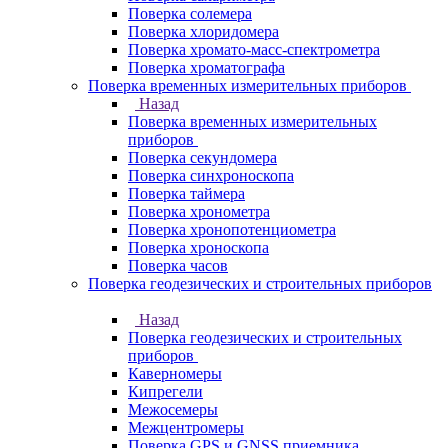
Поверка солемера
Поверка хлоридомера
Поверка хромато-масс-спектрометра
Поверка хроматографа
Поверка временных измерительных приборов
Назад
Поверка временных измерительных
приборов
Поверка секундомера
Поверка синхроноскопа
Поверка таймера
Поверка хронометра
Поверка хронопотенциометра
Поверка хроноскопа
Поверка часов
Поверка геодезических и строительных приборов
Назад
Поверка геодезических и строительных
приборов
Каверномеры
Кипрегели
Межосемеры
Межцентромеры
Поверка GPS и GNSS приемника