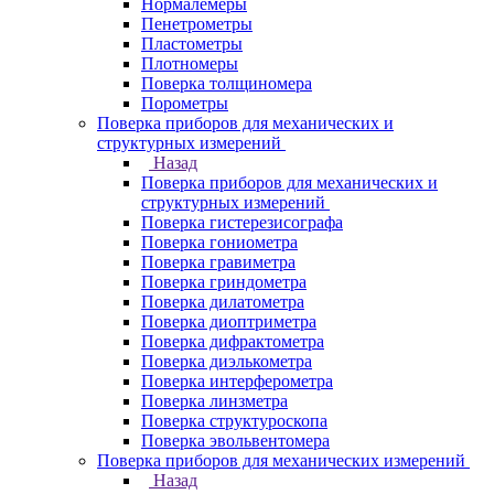
Нормалемеры
Пенетрометры
Пластометры
Плотномеры
Поверка толщиномера
Порометры
Поверка приборов для механических и
структурных измерений
Назад
Поверка приборов для механических и
структурных измерений
Поверка гистерезисографа
Поверка гониометра
Поверка гравиметра
Поверка гриндометра
Поверка дилатометра
Поверка диоптриметра
Поверка дифрактометра
Поверка диэлькометра
Поверка интерферометра
Поверка линзметра
Поверка структуроскопа
Поверка эвольвентомера
Поверка приборов для механических измерений
Назад