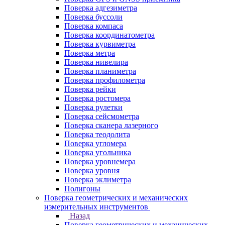
Поверка адгезиметра
Поверка буссоли
Поверка компаса
Поверка координатометра
Поверка курвиметра
Поверка метра
Поверка нивелира
Поверка планиметра
Поверка профилометра
Поверка рейки
Поверка ростомера
Поверка рулетки
Поверка сейсмометра
Поверка сканера лазерного
Поверка теодолита
Поверка угломера
Поверка угольника
Поверка уровнемера
Поверка уровня
Поверка эклиметра
Полигоны
Поверка геометрических и механических
измерительных инструментов
Назад
Поверка геометрических и механических