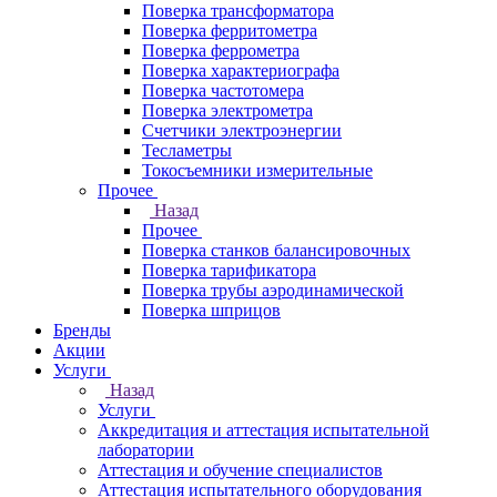
Поверка трансформатора
Поверка ферритометра
Поверка феррометра
Поверка характериографа
Поверка частотомера
Поверка электрометра
Счетчики электроэнергии
Тесламетры
Токосъемники измерительные
Прочее
Назад
Прочее
Поверка станков балансировочных
Поверка тарификатора
Поверка трубы аэродинамической
Поверка шприцов
Бренды
Акции
Услуги
Назад
Услуги
Аккредитация и аттестация испытательной
лаборатории
Аттестация и обучение специалистов
Аттестация испытательного оборудования