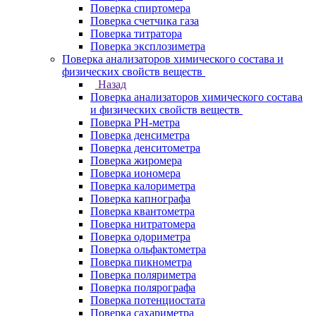
Поверка спиртомера
Поверка счетчика газа
Поверка титратора
Поверка эксплозиметра
Поверка анализаторов химического состава и
физических свойств веществ
Назад
Поверка анализаторов химического состава
и физических свойств веществ
Поверка PH-метра
Поверка денсиметра
Поверка денситометра
Поверка жиромера
Поверка иономера
Поверка калориметра
Поверка капнографа
Поверка квантометра
Поверка нитратомера
Поверка одориметра
Поверка ольфактометра
Поверка пикнометра
Поверка поляриметра
Поверка полярографа
Поверка потенциостата
Поверка сахариметра