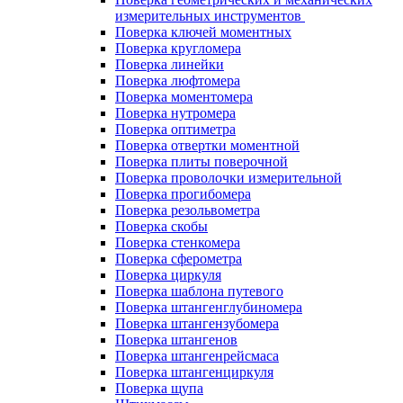
измерительных инструментов
Поверка ключей моментных
Поверка кругломера
Поверка линейки
Поверка люфтомера
Поверка моментомера
Поверка нутромера
Поверка оптиметра
Поверка отвертки моментной
Поверка плиты поверочной
Поверка проволочки измерительной
Поверка прогибомера
Поверка резольвометра
Поверка скобы
Поверка стенкомера
Поверка сферометра
Поверка циркуля
Поверка шаблона путевого
Поверка штангенглубиномера
Поверка штангензубомера
Поверка штангенов
Поверка штангенрейсмаса
Поверка штангенциркуля
Поверка щупа