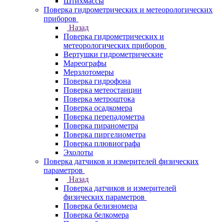
Штихмассы
Поверка гидрометрических и метеорологических
приборов
Назад
Поверка гидрометрических и
метеорологических приборов
Вертушки гидрометрические
Мареографы
Мерзлотомеры
Поверка гидрофона
Поверка метеостанции
Поверка метроштока
Поверка осадкомера
Поверка перепадометра
Поверка пиранометра
Поверка пиргелиометра
Поверка плювиографа
Эхолоты
Поверка датчиков и измерителей физических
параметров
Назад
Поверка датчиков и измерителей
физических параметров
Поверка белизномера
Поверка белкомера