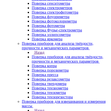
Поверка сенситометра
Поверка спектрометров
Поверка спектрофотометра
Поверка флуориметра
Поверка фотоколориметра
Поверка фотометра
Поверка Фурье-спектрометра
Поверка эллипсометра
Поверка яркомера
Поверка приборов для анализа твёрдости,
прочности и механических параметров
Назад
Поверка приборов для анализа твёрдости,
прочности и механических параметров
Поверка копра
Поверка порозиметра
Поверка пресса
Поверка релаксометра
Поверка твердомера
Поверка тензиометра
Поверка тензометра
Поверка тензорезистора
Поверка приборов для взвешивания и измерения
массы
Назад