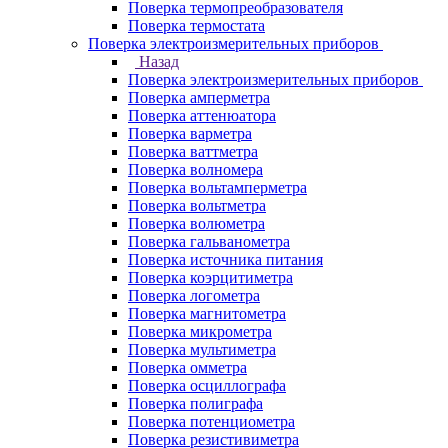
Поверка термопреобразователя
Поверка термостата
Поверка электроизмерительных приборов
Назад
Поверка электроизмерительных приборов
Поверка амперметра
Поверка аттенюатора
Поверка варметра
Поверка ваттметра
Поверка волномера
Поверка вольтамперметра
Поверка вольтметра
Поверка волюметра
Поверка гальванометра
Поверка источника питания
Поверка коэрцитиметра
Поверка логометра
Поверка магнитометра
Поверка микрометра
Поверка мультиметра
Поверка омметра
Поверка осциллографа
Поверка полиграфа
Поверка потенциометра
Поверка резистивиметра