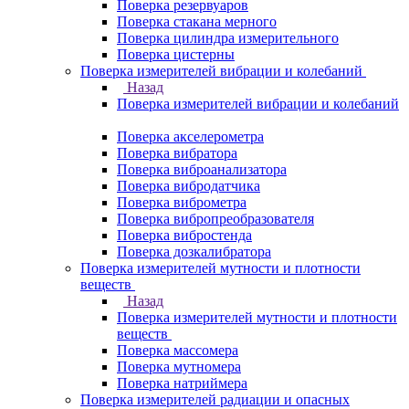
Поверка резервуаров
Поверка стакана мерного
Поверка цилиндра измерительного
Поверка цистерны
Поверка измерителей вибрации и колебаний
Назад
Поверка измерителей вибрации и колебаний
Поверка акселерометра
Поверка вибратора
Поверка виброанализатора
Поверка вибродатчика
Поверка виброметра
Поверка вибропреобразователя
Поверка вибростенда
Поверка дозкалибратора
Поверка измерителей мутности и плотности
веществ
Назад
Поверка измерителей мутности и плотности
веществ
Поверка массомера
Поверка мутномера
Поверка натриймера
Поверка измерителей радиации и опасных