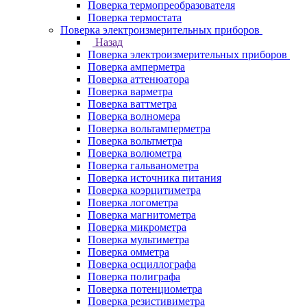
Поверка термопреобразователя
Поверка термостата
Поверка электроизмерительных приборов
Назад
Поверка электроизмерительных приборов
Поверка амперметра
Поверка аттенюатора
Поверка варметра
Поверка ваттметра
Поверка волномера
Поверка вольтамперметра
Поверка вольтметра
Поверка волюметра
Поверка гальванометра
Поверка источника питания
Поверка коэрцитиметра
Поверка логометра
Поверка магнитометра
Поверка микрометра
Поверка мультиметра
Поверка омметра
Поверка осциллографа
Поверка полиграфа
Поверка потенциометра
Поверка резистивиметра