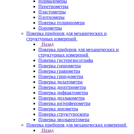
Нормалемеры
Пенетрометры
Пластометры
Плотномеры
Поверка толщиномера
Порометры
Поверка приборов для механических и
структурных измерений
Назад
Поверка приборов для механических и
структурных измерений
Поверка гистерезисографа
Поверка гониометра
Поверка гравиметра
Поверка гриндометра
Поверка дилатометра
Поверка диоптриметра
Поверка дифрактометра
Поверка диэлькометра
Поверка интерферометра
Поверка линзметра
Поверка структуроскопа
Поверка эвольвентомера
Поверка приборов для механических измерений
Назад