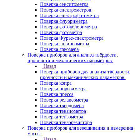
Поверка сенситометра
Поверка спектрометров
Поверка спектрофотометра
Поверка флуориметра
Поверка фотоколориметра
Поверка фотометра
Поверка Фурье-спектрометра
Поверка эллипсометра
Поверка яркомера
Поверка приборов для анализа твёрдости,
прочности и механических параметров
Назад
Поверка приборов для анализа твёрдости,
прочности и механических параметров
Поверка копра
Поверка порозиметра
Поверка пресса
Поверка релаксометра
Поверка твердомера
Поверка тензиометра
Поверка тензометра
Поверка тензорезистора
Поверка приборов для взвешивания и измерения
массы
Назад