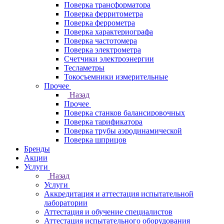
Поверка трансформатора
Поверка ферритометра
Поверка феррометра
Поверка характериографа
Поверка частотомера
Поверка электрометра
Счетчики электроэнергии
Тесламетры
Токосъемники измерительные
Прочее
Назад
Прочее
Поверка станков балансировочных
Поверка тарификатора
Поверка трубы аэродинамической
Поверка шприцов
Бренды
Акции
Услуги
Назад
Услуги
Аккредитация и аттестация испытательной
лаборатории
Аттестация и обучение специалистов
Аттестация испытательного оборудования