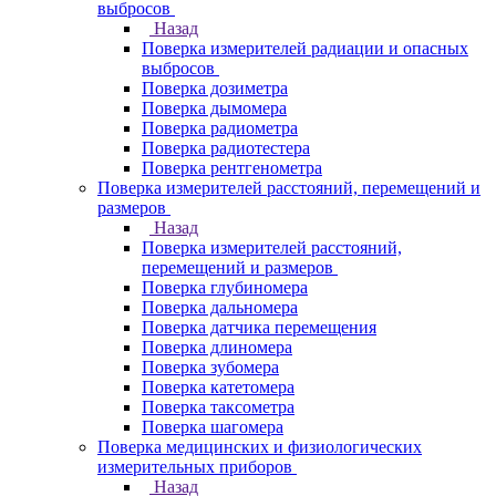
выбросов
Назад
Поверка измерителей радиации и опасных
выбросов
Поверка дозиметра
Поверка дымомера
Поверка радиометра
Поверка радиотестера
Поверка рентгенометра
Поверка измерителей расстояний, перемещений и
размеров
Назад
Поверка измерителей расстояний,
перемещений и размеров
Поверка глубиномера
Поверка дальномера
Поверка датчика перемещения
Поверка длиномера
Поверка зубомера
Поверка катетомера
Поверка таксометра
Поверка шагомера
Поверка медицинских и физиологических
измерительных приборов
Назад