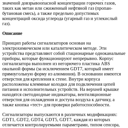
значений довзрывоопасной концентрации горючих газов,
таких как метан или сжиженный нефтяной газ (пропан-
бутановая смесь), а также предельно допустимых
концентраций оксида углерода (угарный газ и углекислый
газ).
Описание
Принцип работы сигнализаторов основан на
электрохимическом или каталитическом методе. Эти
устройства представляют собой стационарные одноканальные
приборы, которые функционируют непрерывно. Корпус
сигнализатора выполнен из негорючего пластика ABS
овальной формы (за исключением GDT7, который имеет
прямоугольную форму из алюминия). В основании имеются
отверстия для крепления к стене. Внутри корпуса
расположены клеммные колодки для подключения цепей
питания и исполнительных устройств. На верхней крышке
находятся светодиодные индикаторы, вентиляционные
отверстия для охлаждения и доступа воздуха к датчику, а
также кнопка «тест» для проверки работоспособности.
Сигнализаторы выпускаются в различных модификациях:
GDT1, GDT2, GDT4, GDT5, GDT7, каждая из которых
отличается контролируемыми параметрами, типом сенсора,