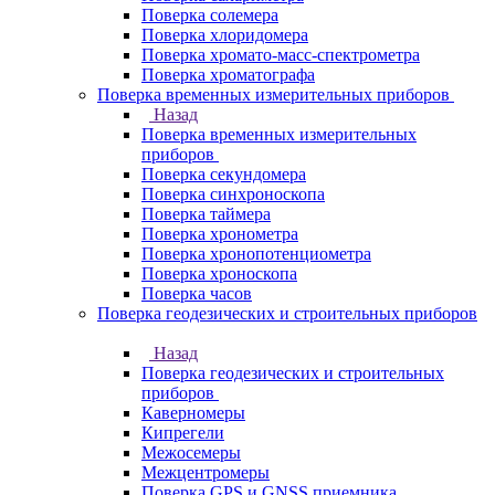
Поверка солемера
Поверка хлоридомера
Поверка хромато-масс-спектрометра
Поверка хроматографа
Поверка временных измерительных приборов
Назад
Поверка временных измерительных
приборов
Поверка секундомера
Поверка синхроноскопа
Поверка таймера
Поверка хронометра
Поверка хронопотенциометра
Поверка хроноскопа
Поверка часов
Поверка геодезических и строительных приборов
Назад
Поверка геодезических и строительных
приборов
Каверномеры
Кипрегели
Межосемеры
Межцентромеры
Поверка GPS и GNSS приемника