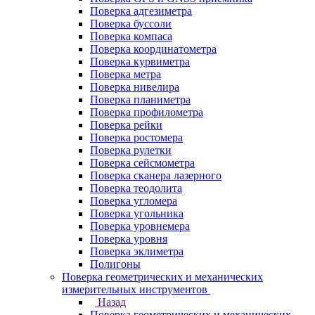
Поверка адгезиметра
Поверка буссоли
Поверка компаса
Поверка координатометра
Поверка курвиметра
Поверка метра
Поверка нивелира
Поверка планиметра
Поверка профилометра
Поверка рейки
Поверка ростомера
Поверка рулетки
Поверка сейсмометра
Поверка сканера лазерного
Поверка теодолита
Поверка угломера
Поверка угольника
Поверка уровнемера
Поверка уровня
Поверка эклиметра
Полигоны
Поверка геометрических и механических
измерительных инструментов
Назад
Поверка геометрических и механических