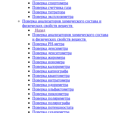
Поверка спиртомера
Поверка счетчика газа
Поверка титратора
Поверка эксплозиметра
Поверка анализаторов химического состава и
физических свойств веществ
Назад
Поверка анализаторов химического состава
и физических свойств веществ
Поверка PH-метра
Поверка денсиметра
Поверка денситометра
Поверка жиромера
Поверка иономера
Поверка калориметра
Поверка капнографа
Поверка квантометра
Поверка нитратомера
Поверка одориметра
Поверка ольфактометра
Поверка пикнометра
Поверка поляриметра
Поверка полярографа
Поверка потенциостата
Поверка сахариметра