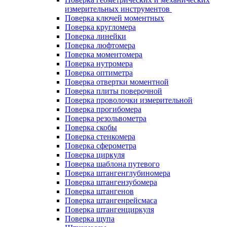
измерительных инструментов
Поверка ключей моментных
Поверка кругломера
Поверка линейки
Поверка люфтомера
Поверка моментомера
Поверка нутромера
Поверка оптиметра
Поверка отвертки моментной
Поверка плиты поверочной
Поверка проволочки измерительной
Поверка прогибомера
Поверка резольвометра
Поверка скобы
Поверка стенкомера
Поверка сферометра
Поверка циркуля
Поверка шаблона путевого
Поверка штангенглубиномера
Поверка штангензубомера
Поверка штангенов
Поверка штангенрейсмаса
Поверка штангенциркуля
Поверка щупа