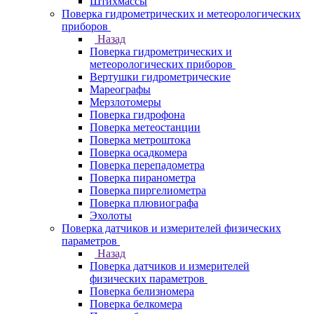
Штихмассы
Поверка гидрометрических и метеорологических
приборов
Назад
Поверка гидрометрических и
метеорологических приборов
Вертушки гидрометрические
Мареографы
Мерзлотомеры
Поверка гидрофона
Поверка метеостанции
Поверка метроштока
Поверка осадкомера
Поверка перепадометра
Поверка пиранометра
Поверка пиргелиометра
Поверка плювиографа
Эхолоты
Поверка датчиков и измерителей физических
параметров
Назад
Поверка датчиков и измерителей
физических параметров
Поверка белизномера
Поверка белкомера