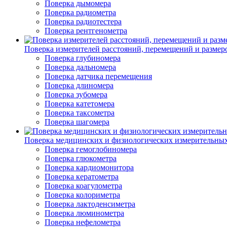
Поверка дымомера
Поверка радиометра
Поверка радиотестера
Поверка рентгенометра
Поверка измерителей расстояний, перемещений и размер
Поверка глубиномера
Поверка дальномера
Поверка датчика перемещения
Поверка длиномера
Поверка зубомера
Поверка катетомера
Поверка таксометра
Поверка шагомера
Поверка медицинских и физиологических измерительны
Поверка гемоглобиномера
Поверка глюкометра
Поверка кардиомонитора
Поверка кератометра
Поверка коагулометра
Поверка колориметра
Поверка лактоденсиметра
Поверка люминометра
Поверка нефелометра