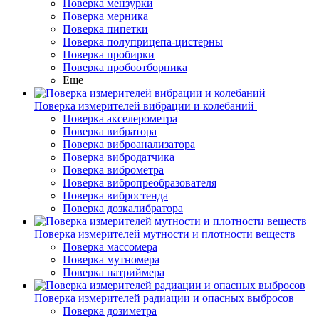
Поверка мензурки
Поверка мерника
Поверка пипетки
Поверка полуприцепа-цистерны
Поверка пробирки
Поверка пробоотборника
Еще
Поверка измерителей вибрации и колебаний
Поверка акселерометра
Поверка вибратора
Поверка виброанализатора
Поверка вибродатчика
Поверка виброметра
Поверка вибропреобразователя
Поверка вибростенда
Поверка дозкалибратора
Поверка измерителей мутности и плотности веществ
Поверка массомера
Поверка мутномера
Поверка натриймера
Поверка измерителей радиации и опасных выбросов
Поверка дозиметра