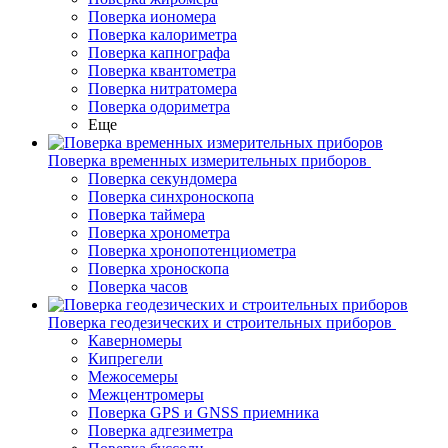
Поверка иономера
Поверка калориметра
Поверка капнографа
Поверка квантометра
Поверка нитратомера
Поверка одориметра
Еще
Поверка временных измерительных приборов
Поверка секундомера
Поверка синхроноскопа
Поверка таймера
Поверка хронометра
Поверка хронопотенциометра
Поверка хроноскопа
Поверка часов
Поверка геодезических и строительных приборов
Каверномеры
Кипрегели
Межосемеры
Межцентромеры
Поверка GPS и GNSS приемника
Поверка адгезиметра