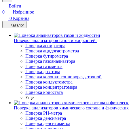
Войти
0
Избранное
0
Корзина
Каталог
Поверка анализаторов газов и жидкостей
Поверка аспиратора
Поверка ацидогастрометра
Поверка бутирометра
Поверка газоанализатора
Поверка газометра
Поверка дозатора
Поверка колонки топливораздаточной
Поверка кондуктометра
Поверка концентратомера
Поверка криостата
Еще
Поверка анализаторов химического состава и физических
Поверка PH-метра
Поверка денсиметра
Поверка денситометра
Поверка жиромера