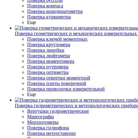
Поверка буссоли
Поверка компаса
Поверка координатометра
Поверка курвиметра
Еще
Поверка геометрических и механических измерительных
Поверка ключей моментных
Поверка кругломера
Поверка линейки
Поверка люфтомера
Поверка моментомера
Поверка нутромера
Поверка оптиметра
Поверка отвертки моментной
Поверка плиты поверочной
Поверка проволочки измерительной
Еще
Поверка гидрометрических и метеорологических прибор
Вертушки гидрометрические
Мареографы
Мерзлотомеры
Поверка гидрофона
Поверка метеостанции