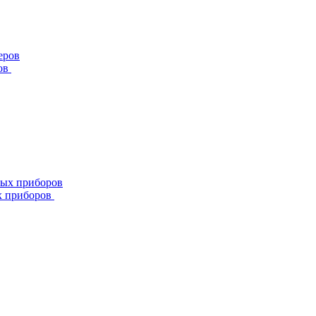
ов
х приборов