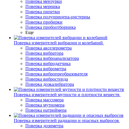
Поверка мензурки
Поверка мерника
Поверка пипетки
Поверка полуприцепа-цистерны
Поверка пробирки
Поверка пробоотборника
Еще
Поверка измерителей вибрации и колебаний
Поверка акселерометра
Поверка вибратора
Поверка виброанализатора
Поверка вибродатчика
Поверка виброметра
Поверка вибропреобразователя
Поверка вибростенда
Поверка дозкалибратора
Поверка измерителей мутности и плотности веществ
Поверка массомера
Поверка мутномера
Поверка натриймера
Поверка измерителей радиации и опасных выбросов
Поверка дозиметра