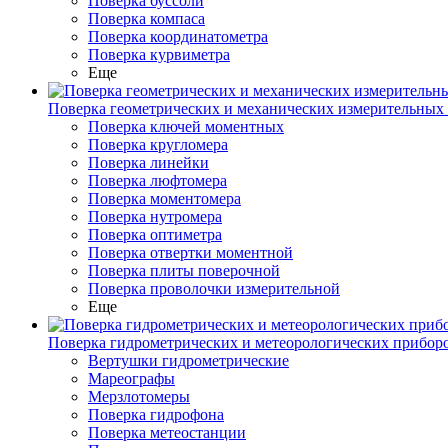
Поверка буссоли
Поверка компаса
Поверка координатометра
Поверка курвиметра
Еще
Поверка геометрических и механических измерительных
Поверка ключей моментных
Поверка кругломера
Поверка линейки
Поверка люфтомера
Поверка моментомера
Поверка нутромера
Поверка оптиметра
Поверка отвертки моментной
Поверка плиты поверочной
Поверка проволочки измерительной
Еще
Поверка гидрометрических и метеорологических прибор
Вертушки гидрометрические
Мареографы
Мерзлотомеры
Поверка гидрофона
Поверка метеостанции