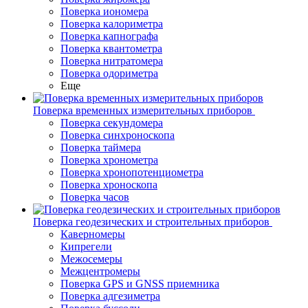
Поверка иономера
Поверка калориметра
Поверка капнографа
Поверка квантометра
Поверка нитратомера
Поверка одориметра
Еще
Поверка временных измерительных приборов
Поверка секундомера
Поверка синхроноскопа
Поверка таймера
Поверка хронометра
Поверка хронопотенциометра
Поверка хроноскопа
Поверка часов
Поверка геодезических и строительных приборов
Каверномеры
Кипрегели
Межосемеры
Межцентромеры
Поверка GPS и GNSS приемника
Поверка адгезиметра