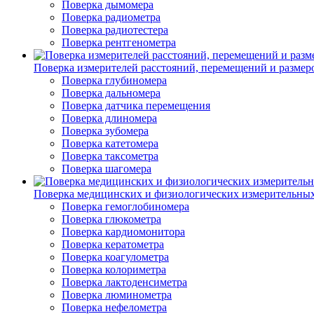
Поверка дымомера
Поверка радиометра
Поверка радиотестера
Поверка рентгенометра
Поверка измерителей расстояний, перемещений и размер
Поверка глубиномера
Поверка дальномера
Поверка датчика перемещения
Поверка длиномера
Поверка зубомера
Поверка катетомера
Поверка таксометра
Поверка шагомера
Поверка медицинских и физиологических измерительны
Поверка гемоглобиномера
Поверка глюкометра
Поверка кардиомонитора
Поверка кератометра
Поверка коагулометра
Поверка колориметра
Поверка лактоденсиметра
Поверка люминометра
Поверка нефелометра