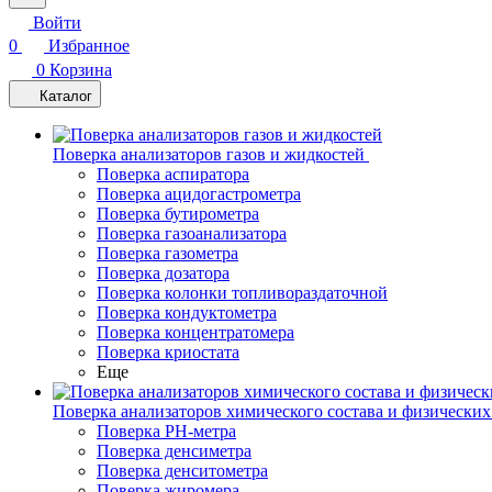
Войти
0
Избранное
0
Корзина
Каталог
Поверка анализаторов газов и жидкостей
Поверка аспиратора
Поверка ацидогастрометра
Поверка бутирометра
Поверка газоанализатора
Поверка газометра
Поверка дозатора
Поверка колонки топливораздаточной
Поверка кондуктометра
Поверка концентратомера
Поверка криостата
Еще
Поверка анализаторов химического состава и физических
Поверка PH-метра
Поверка денсиметра
Поверка денситометра
Поверка жиромера