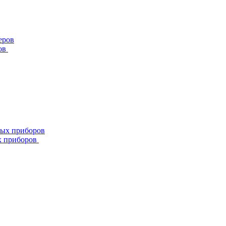
ов
х приборов