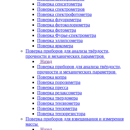
Поверка сенситометра
Поверка спектрометров
Поверка спектрофотометра
Поверка флуориметра
Поверка фотоколориметра
Поверка фотометра
Поверка Фурье-спектрометра
Поверка эллипсометра
Поверка яркомера
Поверка приборов для анализа твёрдости,
прочности и механических параметров
Назад
Поверка приборов для анализа твёрдости,
прочности и механических параметров
Поверка копра
Поверка порозиметра
Поверка пресса
Поверка релаксометра
Поверка твердомера
Поверка тензиометра
Поверка тензометра
Поверка тензорезистора
Поверка приборов для взвешивания и измерения
массы
Назад