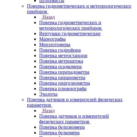
Штихмассы
Поверка гидрометрических и метеорологических
приборов
Назад
Поверка гидрометрических и
метеорологических приборов
Вертушки гидрометрические
Мареографы
Мерзлотомеры
Поверка гидрофона
Поверка метеостанции
Поверка метроштока
Поверка осадкомера
Поверка перепадометра
Поверка пиранометра
Поверка пиргелиометра
Поверка плювиографа
Эхолоты
Поверка датчиков и измерителей физических
параметров
Назад
Поверка датчиков и измерителей
физических параметров
Поверка белизномера
Поверка белкомера