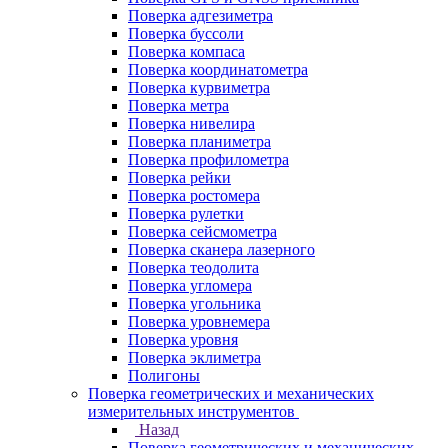
Поверка адгезиметра
Поверка буссоли
Поверка компаса
Поверка координатометра
Поверка курвиметра
Поверка метра
Поверка нивелира
Поверка планиметра
Поверка профилометра
Поверка рейки
Поверка ростомера
Поверка рулетки
Поверка сейсмометра
Поверка сканера лазерного
Поверка теодолита
Поверка угломера
Поверка угольника
Поверка уровнемера
Поверка уровня
Поверка эклиметра
Полигоны
Поверка геометрических и механических
измерительных инструментов
Назад
Поверка геометрических и механических