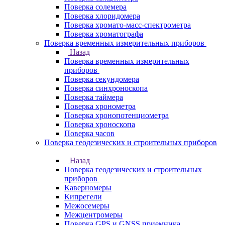
Поверка солемера
Поверка хлоридомера
Поверка хромато-масс-спектрометра
Поверка хроматографа
Поверка временных измерительных приборов
Назад
Поверка временных измерительных
приборов
Поверка секундомера
Поверка синхроноскопа
Поверка таймера
Поверка хронометра
Поверка хронопотенциометра
Поверка хроноскопа
Поверка часов
Поверка геодезических и строительных приборов
Назад
Поверка геодезических и строительных
приборов
Каверномеры
Кипрегели
Межосемеры
Межцентромеры
Поверка GPS и GNSS приемника