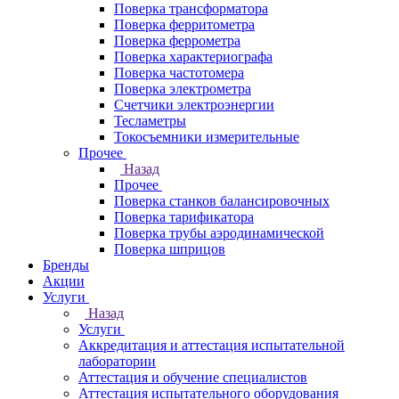
Поверка трансформатора
Поверка ферритометра
Поверка феррометра
Поверка характериографа
Поверка частотомера
Поверка электрометра
Счетчики электроэнергии
Тесламетры
Токосъемники измерительные
Прочее
Назад
Прочее
Поверка станков балансировочных
Поверка тарификатора
Поверка трубы аэродинамической
Поверка шприцов
Бренды
Акции
Услуги
Назад
Услуги
Аккредитация и аттестация испытательной
лаборатории
Аттестация и обучение специалистов
Аттестация испытательного оборудования