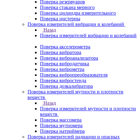
Поверка резервуаров
Поверка стакана мерного
Поверка цилиндра измерительного
Поверка цистерны
Поверка измерителей вибрации и колебаний
Назад
Поверка измерителей вибрации и колебаний
Поверка акселерометра
Поверка вибратора
Поверка виброанализатора
Поверка вибродатчика
Поверка виброметра
Поверка вибропреобразователя
Поверка вибростенда
Поверка дозкалибратора
Поверка измерителей мутности и плотности
веществ
Назад
Поверка измерителей мутности и плотности
веществ
Поверка массомера
Поверка мутномера
Поверка натриймера
Поверка измерителей радиации и опасных