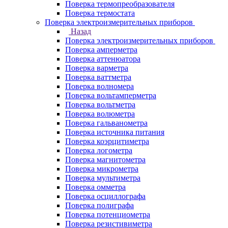
Поверка термопреобразователя
Поверка термостата
Поверка электроизмерительных приборов
Назад
Поверка электроизмерительных приборов
Поверка амперметра
Поверка аттенюатора
Поверка варметра
Поверка ваттметра
Поверка волномера
Поверка вольтамперметра
Поверка вольтметра
Поверка волюметра
Поверка гальванометра
Поверка источника питания
Поверка коэрцитиметра
Поверка логометра
Поверка магнитометра
Поверка микрометра
Поверка мультиметра
Поверка омметра
Поверка осциллографа
Поверка полиграфа
Поверка потенциометра
Поверка резистивиметра