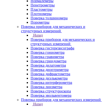
Нормалемеры
Пенетрометры
Пластометры
Плотномеры
Поверка толщиномера
Порометры
Поверка приборов для механических и
структурных измерений
Назад
Поверка приборов для механических и
структурных измерений
Поверка гистерезисографа
Поверка гониометра
Поверка гравиметра
Поверка гриндометра
Поверка дилатометра
Поверка диоптриметра
Поверка дифрактометра
Поверка диэлькометра
Поверка интерферометра
Поверка линзметра
Поверка структуроскопа
Поверка эвольвентомера
Поверка приборов для механических измерений
Назад