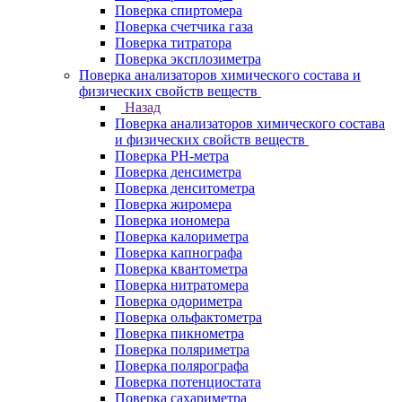
Поверка спиртомера
Поверка счетчика газа
Поверка титратора
Поверка эксплозиметра
Поверка анализаторов химического состава и
физических свойств веществ
Назад
Поверка анализаторов химического состава
и физических свойств веществ
Поверка PH-метра
Поверка денсиметра
Поверка денситометра
Поверка жиромера
Поверка иономера
Поверка калориметра
Поверка капнографа
Поверка квантометра
Поверка нитратомера
Поверка одориметра
Поверка ольфактометра
Поверка пикнометра
Поверка поляриметра
Поверка полярографа
Поверка потенциостата
Поверка сахариметра