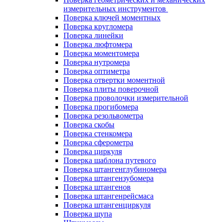
измерительных инструментов
Поверка ключей моментных
Поверка кругломера
Поверка линейки
Поверка люфтомера
Поверка моментомера
Поверка нутромера
Поверка оптиметра
Поверка отвертки моментной
Поверка плиты поверочной
Поверка проволочки измерительной
Поверка прогибомера
Поверка резольвометра
Поверка скобы
Поверка стенкомера
Поверка сферометра
Поверка циркуля
Поверка шаблона путевого
Поверка штангенглубиномера
Поверка штангензубомера
Поверка штангенов
Поверка штангенрейсмаса
Поверка штангенциркуля
Поверка щупа