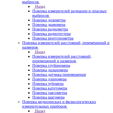
выбросов
Назад
Поверка измерителей радиации и опасных
выбросов
Поверка дозиметра
Поверка дымомера
Поверка радиометра
Поверка радиотестера
Поверка рентгенометра
Поверка измерителей расстояний, перемещений и
размеров
Назад
Поверка измерителей расстояний,
перемещений и размеров
Поверка глубиномера
Поверка дальномера
Поверка датчика перемещения
Поверка длиномера
Поверка зубомера
Поверка катетомера
Поверка таксометра
Поверка шагомера
Поверка медицинских и физиологических
измерительных приборов
Назад