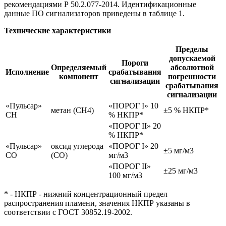
рекомендациями Р 50.2.077-2014. Идентификационные
данные ПО сигнализаторов приведены в таблице 1.
Технические характеристики
Пределы
допускаемой
Пороги
Определяемый
абсолютной
Исполнение
срабатывания
компонент
погрешности
сигнализации
срабатывания
сигнализации
«Пульсар»
«ПОРОГ I» 10
метан (CH4)
±5 % НКПР*
СН
% НКПР*
«ПОРОГ II» 20
% НКПР*
«Пульсар»
оксид углерода
«ПОРОГ I» 20
±5 мг/м3
СО
(CO)
мг/м3
«ПОРОГ II»
±25 мг/м3
100 мг/м3
* - НКПР - нижний концентрационный предел
распространения пламени, значения НКПР указаны в
соответствии с ГОСТ 30852.19-2002.