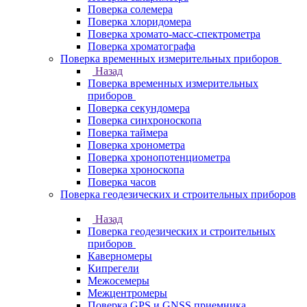
Поверка солемера
Поверка хлоридомера
Поверка хромато-масс-спектрометра
Поверка хроматографа
Поверка временных измерительных приборов
Назад
Поверка временных измерительных
приборов
Поверка секундомера
Поверка синхроноскопа
Поверка таймера
Поверка хронометра
Поверка хронопотенциометра
Поверка хроноскопа
Поверка часов
Поверка геодезических и строительных приборов
Назад
Поверка геодезических и строительных
приборов
Каверномеры
Кипрегели
Межосемеры
Межцентромеры
Поверка GPS и GNSS приемника