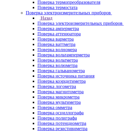
Поверка термопреобразователя
Поверка термостата
Поверка электроизмерительных приборов
Назад
Поверка электроизмерительных приборов
Поверка амперметра
Поверка аттенюатора
Поверка варметра
Поверка ваттметра
Поверка волномера
Поверка вольтамперметра
Поверка вольтметра
Поверка волюметра
Поверка гальванометра
Поверка источника питания
Поверка коэрцитиметра
Поверка логометра
Поверка магнитометра
Поверка микрометра
Поверка мультиметра
Поверка омметра
Поверка осциллографа
Поверка полиграфа
Поверка потенциометра
Поверка резистивиметра