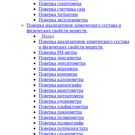
Поверка спиртомера
Поверка счетчика газа
Поверка титратора
Поверка эксплозиметра
Поверка анализаторов химического состава и
физических свойств веществ
Назад
Поверка анализаторов химического состава
и физических свойств веществ
Поверка PH-метра
Поверка денсиметра
Поверка денситометра
Поверка жиромера
Поверка иономера
Поверка калориметра
Поверка капнографа
Поверка квантометра
Поверка нитратомера
Поверка одориметра
Поверка ольфактометра
Поверка пикнометра
Поверка поляриметра
Поверка полярографа
Поверка потенциостата
Поверка сахариметра