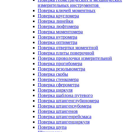
измерительных инструментов
Поверка ключей моментных
Поверка кругломера
Поверка линейки
Поверка люфтомера
Поверка моментомера
Поверка нутромера
Поверка оптиметра
Поверка отвертки моментной
Поверка плиты поверочной
Поверка проволочки измерительной
Поверка прогибомера
Поверка резольвометра
Поверка скобы
Поверка стенкомера
Поверка сферометра
Поверка циркуля
Поверка шаблона путевого
Поверка штангенглубиномера
Поверка штангензубомера
Поверка штангенов
Поверка штангенрейсмаса
Поверка штангенциркуля
Поверка щупа