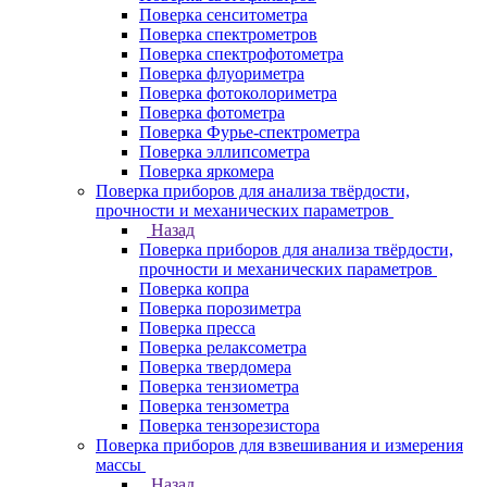
Поверка сенситометра
Поверка спектрометров
Поверка спектрофотометра
Поверка флуориметра
Поверка фотоколориметра
Поверка фотометра
Поверка Фурье-спектрометра
Поверка эллипсометра
Поверка яркомера
Поверка приборов для анализа твёрдости,
прочности и механических параметров
Назад
Поверка приборов для анализа твёрдости,
прочности и механических параметров
Поверка копра
Поверка порозиметра
Поверка пресса
Поверка релаксометра
Поверка твердомера
Поверка тензиометра
Поверка тензометра
Поверка тензорезистора
Поверка приборов для взвешивания и измерения
массы
Назад