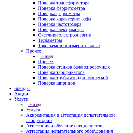
Поверка трансформатора
Поверка ферритометра
Поверка феррометра
Поверка характериографа
Поверка частотомера
Поверка электрометра
Счетчики электроэнергии
Тесламетры
Токосъемники измерительные
Прочее
Назад
Прочее
Поверка станков балансировочных
Поверка тарификатора
Поверка трубы аэродинамической
Поверка шприцов
Бренды
Акции
Услуги
Назад
Услуги
Аккредитация и аттестация испытательной
лаборатории
Аттестация и обучение специалистов
Аттестация испытательного оборудования