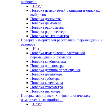
выбросов
Назад
Поверка измерителей радиации и опасных
выбросов
Поверка дозиметра
Поверка дымомера
Поверка радиометра
Поверка радиотестера
Поверка рентгенометра
Поверка измерителей расстояний, перемещений и
размеров
Назад
Поверка измерителей расстояний,
перемещений и размеров
Поверка глубиномера
Поверка дальномера
Поверка датчика перемещения
Поверка длиномера
Поверка зубомера
Поверка катетомера
Поверка таксометра
Поверка шагомера
Поверка медицинских и физиологических
измерительных приборов
Назад