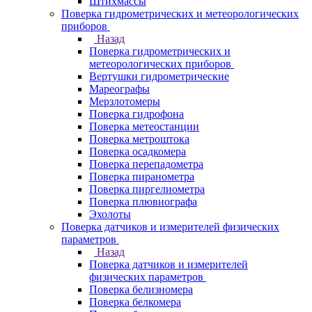
Штихмассы
Поверка гидрометрических и метеорологических
приборов
Назад
Поверка гидрометрических и
метеорологических приборов
Вертушки гидрометрические
Мареографы
Мерзлотомеры
Поверка гидрофона
Поверка метеостанции
Поверка метроштока
Поверка осадкомера
Поверка перепадометра
Поверка пиранометра
Поверка пиргелиометра
Поверка плювиографа
Эхолоты
Поверка датчиков и измерителей физических
параметров
Назад
Поверка датчиков и измерителей
физических параметров
Поверка белизномера
Поверка белкомера