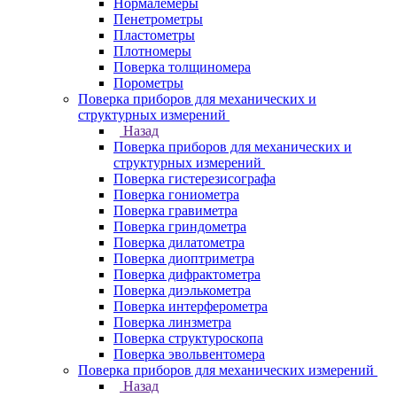
Нормалемеры
Пенетрометры
Пластометры
Плотномеры
Поверка толщиномера
Порометры
Поверка приборов для механических и
структурных измерений
Назад
Поверка приборов для механических и
структурных измерений
Поверка гистерезисографа
Поверка гониометра
Поверка гравиметра
Поверка гриндометра
Поверка дилатометра
Поверка диоптриметра
Поверка дифрактометра
Поверка диэлькометра
Поверка интерферометра
Поверка линзметра
Поверка структуроскопа
Поверка эвольвентомера
Поверка приборов для механических измерений
Назад