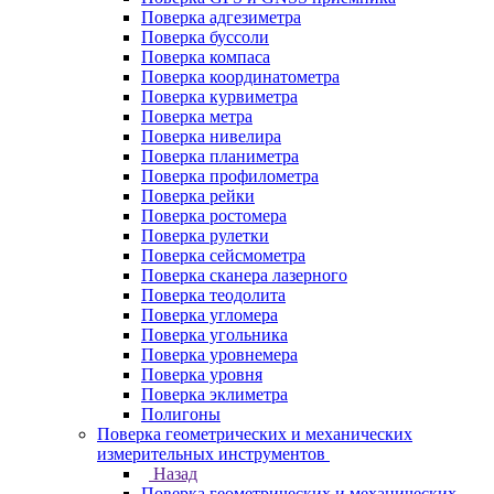
Поверка адгезиметра
Поверка буссоли
Поверка компаса
Поверка координатометра
Поверка курвиметра
Поверка метра
Поверка нивелира
Поверка планиметра
Поверка профилометра
Поверка рейки
Поверка ростомера
Поверка рулетки
Поверка сейсмометра
Поверка сканера лазерного
Поверка теодолита
Поверка угломера
Поверка угольника
Поверка уровнемера
Поверка уровня
Поверка эклиметра
Полигоны
Поверка геометрических и механических
измерительных инструментов
Назад
Поверка геометрических и механических