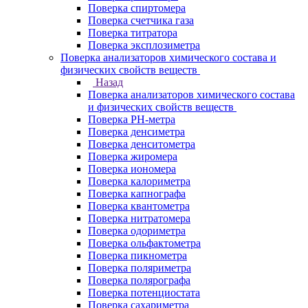
Поверка спиртомера
Поверка счетчика газа
Поверка титратора
Поверка эксплозиметра
Поверка анализаторов химического состава и
физических свойств веществ
Назад
Поверка анализаторов химического состава
и физических свойств веществ
Поверка PH-метра
Поверка денсиметра
Поверка денситометра
Поверка жиромера
Поверка иономера
Поверка калориметра
Поверка капнографа
Поверка квантометра
Поверка нитратомера
Поверка одориметра
Поверка ольфактометра
Поверка пикнометра
Поверка поляриметра
Поверка полярографа
Поверка потенциостата
Поверка сахариметра