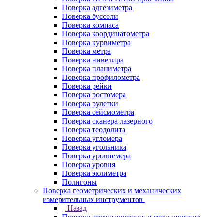
Поверка адгезиметра
Поверка буссоли
Поверка компаса
Поверка координатометра
Поверка курвиметра
Поверка метра
Поверка нивелира
Поверка планиметра
Поверка профилометра
Поверка рейки
Поверка ростомера
Поверка рулетки
Поверка сейсмометра
Поверка сканера лазерного
Поверка теодолита
Поверка угломера
Поверка угольника
Поверка уровнемера
Поверка уровня
Поверка эклиметра
Полигоны
Поверка геометрических и механических
измерительных инструментов
Назад
Поверка геометрических и механических