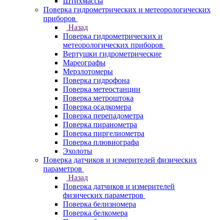
Штихмассы
Поверка гидрометрических и метеорологических
приборов
Назад
Поверка гидрометрических и
метеорологических приборов
Вертушки гидрометрические
Мареографы
Мерзлотомеры
Поверка гидрофона
Поверка метеостанции
Поверка метроштока
Поверка осадкомера
Поверка перепадометра
Поверка пиранометра
Поверка пиргелиометра
Поверка плювиографа
Эхолоты
Поверка датчиков и измерителей физических
параметров
Назад
Поверка датчиков и измерителей
физических параметров
Поверка белизномера
Поверка белкомера