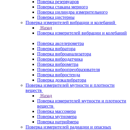
Поверка резервуаров
Поверка стакана мерного
Поверка цилиндра измерительного
Поверка цистерны
Поверка измерителей вибрации и колебаний
Назад
Поверка измерителей вибрации и колебаний
Поверка акселерометра
Поверка вибратора
Поверка виброанализатора
Поверка вибродатчика
Поверка виброметра
Поверка вибропреобразователя
Поверка вибростенда
Поверка дозкалибратора
Поверка измерителей мутности и плотности
веществ
Назад
Поверка измерителей мутности и плотности
веществ
Поверка массомера
Поверка мутномера
Поверка натриймера
Поверка измерителей радиации и опасных