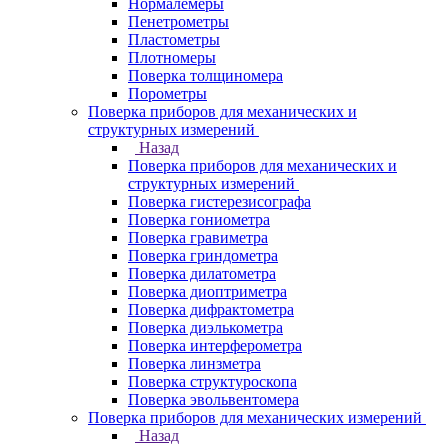
Нормалемеры
Пенетрометры
Пластометры
Плотномеры
Поверка толщиномера
Порометры
Поверка приборов для механических и
структурных измерений
Назад
Поверка приборов для механических и
структурных измерений
Поверка гистерезисографа
Поверка гониометра
Поверка гравиметра
Поверка гриндометра
Поверка дилатометра
Поверка диоптриметра
Поверка дифрактометра
Поверка диэлькометра
Поверка интерферометра
Поверка линзметра
Поверка структуроскопа
Поверка эвольвентомера
Поверка приборов для механических измерений
Назад