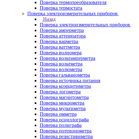
Поверка термопреобразователя
Поверка термостата
Поверка электроизмерительных приборов
Назад
Поверка электроизмерительных приборов
Поверка амперметра
Поверка аттенюатора
Поверка варметра
Поверка ваттметра
Поверка волномера
Поверка вольтамперметра
Поверка вольтметра
Поверка волюметра
Поверка гальванометра
Поверка источника питания
Поверка коэрцитиметра
Поверка логометра
Поверка магнитометра
Поверка микрометра
Поверка мультиметра
Поверка омметра
Поверка осциллографа
Поверка полиграфа
Поверка потенциометра
Поверка резистивиметра