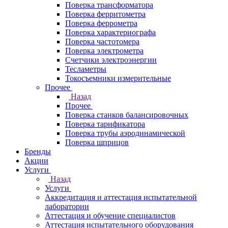
Поверка трансформатора
Поверка ферритометра
Поверка феррометра
Поверка характериографа
Поверка частотомера
Поверка электрометра
Счетчики электроэнергии
Тесламетры
Токосъемники измерительные
Прочее
Назад
Прочее
Поверка станков балансировочных
Поверка тарификатора
Поверка трубы аэродинамической
Поверка шприцов
Бренды
Акции
Услуги
Назад
Услуги
Аккредитация и аттестация испытательной
лаборатории
Аттестация и обучение специалистов
Аттестация испытательного оборудования