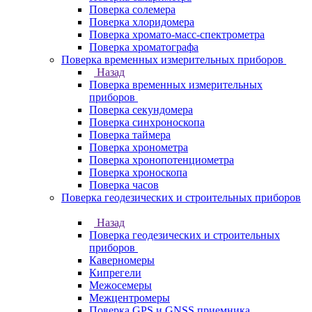
Поверка солемера
Поверка хлоридомера
Поверка хромато-масс-спектрометра
Поверка хроматографа
Поверка временных измерительных приборов
Назад
Поверка временных измерительных
приборов
Поверка секундомера
Поверка синхроноскопа
Поверка таймера
Поверка хронометра
Поверка хронопотенциометра
Поверка хроноскопа
Поверка часов
Поверка геодезических и строительных приборов
Назад
Поверка геодезических и строительных
приборов
Каверномеры
Кипрегели
Межосемеры
Межцентромеры
Поверка GPS и GNSS приемника