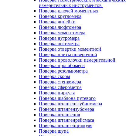
измерительных инструментов
Поверка ключей моментных
Поверка кругломера
Поверка линейки
Поверка люфтомера
Поверка моментомера
Поверка нутромера
Поверка оптиметра
Поверка отвертки моментной
Поверка плиты поверочной
Поверка проволочки измерительной
Поверка прогибомера
Поверка резольвометра
Поверка скобы
Поверка стенкомера
Поверка сферометра
Поверка циркуля
Поверка шаблона путевого
Поверка штангенглубиномера
Поверка штангензубомера
Поверка штангенов
Поверка штангенрейсмаса
Поверка штангенциркуля
Поверка щупа