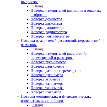
выбросов
Назад
Поверка измерителей радиации и опасных
выбросов
Поверка дозиметра
Поверка дымомера
Поверка радиометра
Поверка радиотестера
Поверка рентгенометра
Поверка измерителей расстояний, перемещений и
размеров
Назад
Поверка измерителей расстояний,
перемещений и размеров
Поверка глубиномера
Поверка дальномера
Поверка датчика перемещения
Поверка длиномера
Поверка зубомера
Поверка катетомера
Поверка таксометра
Поверка шагомера
Поверка медицинских и физиологических
измерительных приборов
Назад