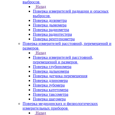
выбросов
Назад
Поверка измерителей радиации и опасных
выбросов
Поверка дозиметра
Поверка дымомера
Поверка радиометра
Поверка радиотестера
Поверка рентгенометра
Поверка измерителей расстояний, перемещений и
размеров
Назад
Поверка измерителей расстояний,
перемещений и размеров
Поверка глубиномера
Поверка дальномера
Поверка датчика перемещения
Поверка длиномера
Поверка зубомера
Поверка катетомера
Поверка таксометра
Поверка шагомера
Поверка медицинских и физиологических
измерительных приборов
Назад