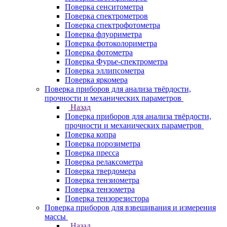
Поверка сенситометра
Поверка спектрометров
Поверка спектрофотометра
Поверка флуориметра
Поверка фотоколориметра
Поверка фотометра
Поверка Фурье-спектрометра
Поверка эллипсометра
Поверка яркомера
Поверка приборов для анализа твёрдости,
прочности и механических параметров
Назад
Поверка приборов для анализа твёрдости,
прочности и механических параметров
Поверка копра
Поверка порозиметра
Поверка пресса
Поверка релаксометра
Поверка твердомера
Поверка тензиометра
Поверка тензометра
Поверка тензорезистора
Поверка приборов для взвешивания и измерения
массы
Назад