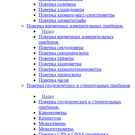
Поверка солемера
Поверка хлоридомера
Поверка хромато-масс-спектрометра
Поверка хроматографа
Поверка временных измерительных приборов
Назад
Поверка временных измерительных
приборов
Поверка секундомера
Поверка синхроноскопа
Поверка таймера
Поверка хронометра
Поверка хронопотенциометра
Поверка хроноскопа
Поверка часов
Поверка геодезических и строительных приборов
Назад
Поверка геодезических и строительных
приборов
Каверномеры
Кипрегели
Межосемеры
Межцентромеры
Поверка GPS и GNSS приемника