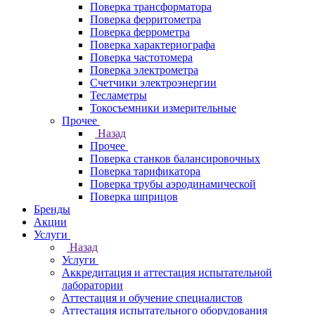
Поверка трансформатора
Поверка ферритометра
Поверка феррометра
Поверка характериографа
Поверка частотомера
Поверка электрометра
Счетчики электроэнергии
Тесламетры
Токосъемники измерительные
Прочее
Назад
Прочее
Поверка станков балансировочных
Поверка тарификатора
Поверка трубы аэродинамической
Поверка шприцов
Бренды
Акции
Услуги
Назад
Услуги
Аккредитация и аттестация испытательной
лаборатории
Аттестация и обучение специалистов
Аттестация испытательного оборудования