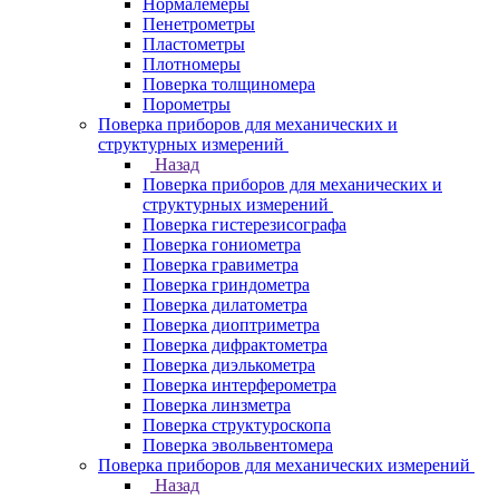
Нормалемеры
Пенетрометры
Пластометры
Плотномеры
Поверка толщиномера
Порометры
Поверка приборов для механических и
структурных измерений
Назад
Поверка приборов для механических и
структурных измерений
Поверка гистерезисографа
Поверка гониометра
Поверка гравиметра
Поверка гриндометра
Поверка дилатометра
Поверка диоптриметра
Поверка дифрактометра
Поверка диэлькометра
Поверка интерферометра
Поверка линзметра
Поверка структуроскопа
Поверка эвольвентомера
Поверка приборов для механических измерений
Назад