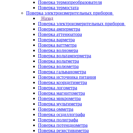
Поверка термопреобразователя
Поверка термостата
Поверка электроизмерительных приборов
Назад
Поверка электроизмерительных приборов
Поверка амперметра
Поверка аттенюатора
Поверка варметра
Поверка ваттметра
Поверка волномера
Поверка вольтамперметра
Поверка вольтметра
Поверка волюметра
Поверка гальванометра
Поверка источника питания
Поверка коэрцитиметра
Поверка логометра
Поверка магнитометра
Поверка микрометра
Поверка мультиметра
Поверка омметра
Поверка осциллографа
Поверка полиграфа
Поверка потенциометра
Поверка резистивиметра