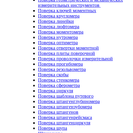
измерительных инструментов
Поверка ключей моментных
Поверка кругломера
Поверка линейки
Поверка люфтомера
Поверка моментомера
Поверка нутромера
Поверка оптиметра
Поверка отвертки моментной
Поверка плиты поверочной
Поверка проволочки измерительной
Поверка прогибомера
Поверка резольвометра
Поверка скобы
Поверка стенкомера
Поверка сферометра
Поверка циркуля
Поверка шаблона путевого
Поверка штангенглубиномера
Поверка штангензубомера
Поверка штангенов
Поверка штангенрейсмаса
Поверка штангенциркуля
Поверка щупа