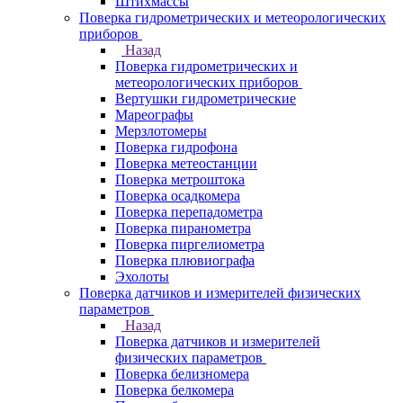
Штихмассы
Поверка гидрометрических и метеорологических
приборов
Назад
Поверка гидрометрических и
метеорологических приборов
Вертушки гидрометрические
Мареографы
Мерзлотомеры
Поверка гидрофона
Поверка метеостанции
Поверка метроштока
Поверка осадкомера
Поверка перепадометра
Поверка пиранометра
Поверка пиргелиометра
Поверка плювиографа
Эхолоты
Поверка датчиков и измерителей физических
параметров
Назад
Поверка датчиков и измерителей
физических параметров
Поверка белизномера
Поверка белкомера