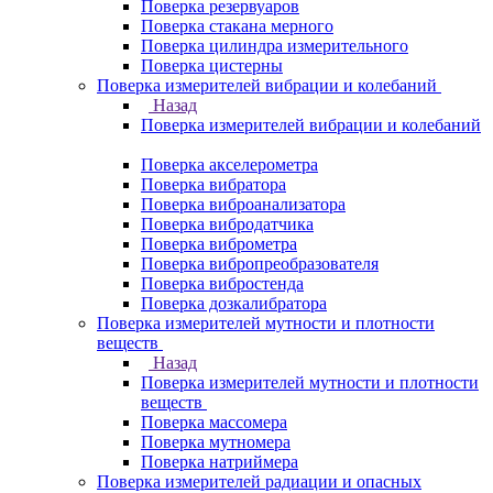
Поверка резервуаров
Поверка стакана мерного
Поверка цилиндра измерительного
Поверка цистерны
Поверка измерителей вибрации и колебаний
Назад
Поверка измерителей вибрации и колебаний
Поверка акселерометра
Поверка вибратора
Поверка виброанализатора
Поверка вибродатчика
Поверка виброметра
Поверка вибропреобразователя
Поверка вибростенда
Поверка дозкалибратора
Поверка измерителей мутности и плотности
веществ
Назад
Поверка измерителей мутности и плотности
веществ
Поверка массомера
Поверка мутномера
Поверка натриймера
Поверка измерителей радиации и опасных