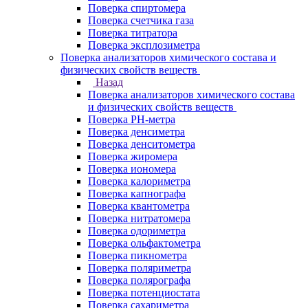
Поверка спиртомера
Поверка счетчика газа
Поверка титратора
Поверка эксплозиметра
Поверка анализаторов химического состава и
физических свойств веществ
Назад
Поверка анализаторов химического состава
и физических свойств веществ
Поверка PH-метра
Поверка денсиметра
Поверка денситометра
Поверка жиромера
Поверка иономера
Поверка калориметра
Поверка капнографа
Поверка квантометра
Поверка нитратомера
Поверка одориметра
Поверка ольфактометра
Поверка пикнометра
Поверка поляриметра
Поверка полярографа
Поверка потенциостата
Поверка сахариметра