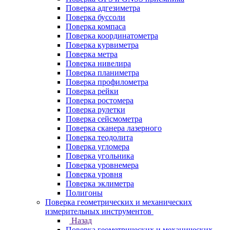
Поверка адгезиметра
Поверка буссоли
Поверка компаса
Поверка координатометра
Поверка курвиметра
Поверка метра
Поверка нивелира
Поверка планиметра
Поверка профилометра
Поверка рейки
Поверка ростомера
Поверка рулетки
Поверка сейсмометра
Поверка сканера лазерного
Поверка теодолита
Поверка угломера
Поверка угольника
Поверка уровнемера
Поверка уровня
Поверка эклиметра
Полигоны
Поверка геометрических и механических
измерительных инструментов
Назад
Поверка геометрических и механических