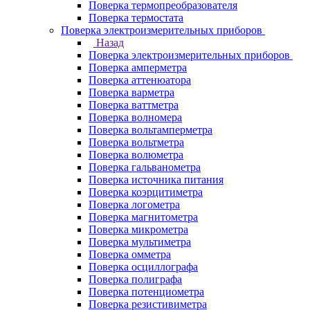
Поверка термопреобразователя
Поверка термостата
Поверка электроизмерительных приборов
Назад
Поверка электроизмерительных приборов
Поверка амперметра
Поверка аттенюатора
Поверка варметра
Поверка ваттметра
Поверка волномера
Поверка вольтамперметра
Поверка вольтметра
Поверка волюметра
Поверка гальванометра
Поверка источника питания
Поверка коэрцитиметра
Поверка логометра
Поверка магнитометра
Поверка микрометра
Поверка мультиметра
Поверка омметра
Поверка осциллографа
Поверка полиграфа
Поверка потенциометра
Поверка резистивиметра