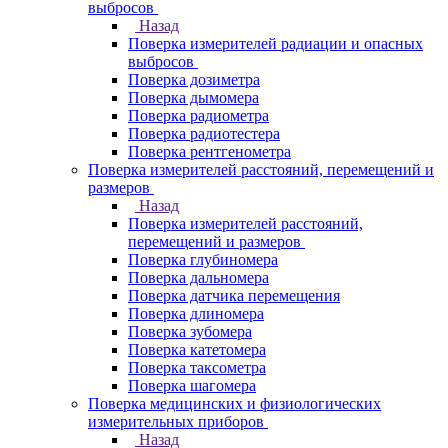
выбросов
Назад
Поверка измерителей радиации и опасных
выбросов
Поверка дозиметра
Поверка дымомера
Поверка радиометра
Поверка радиотестера
Поверка рентгенометра
Поверка измерителей расстояний, перемещений и
размеров
Назад
Поверка измерителей расстояний,
перемещений и размеров
Поверка глубиномера
Поверка дальномера
Поверка датчика перемещения
Поверка длиномера
Поверка зубомера
Поверка катетомера
Поверка таксометра
Поверка шагомера
Поверка медицинских и физиологических
измерительных приборов
Назад