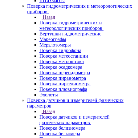
Штихмассы
Поверка гидрометрических и метеорологических
приборов
Назад
Поверка гидрометрических и
метеорологических приборов
Вертушки гидрометрические
Мареографы
Мерзлотомеры
Поверка гидрофона
Поверка метеостанции
Поверка метроштока
Поверка осадкомера
Поверка перепадометра
Поверка пиранометра
Поверка пиргелиометра
Поверка плювиографа
Эхолоты
Поверка датчиков и измерителей физических
параметров
Назад
Поверка датчиков и измерителей
физических параметров
Поверка белизномера
Поверка белкомера