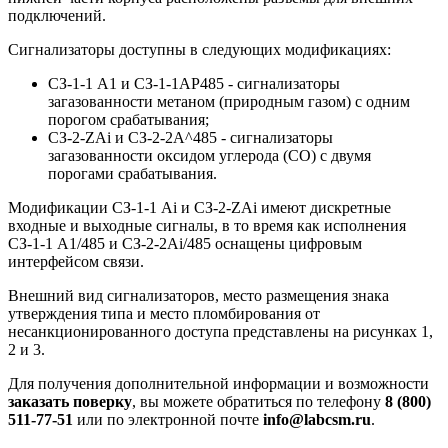
подключений.
Сигнализаторы доступны в следующих модификациях:
СЗ-1-1 А1 и СЗ-1-1АР485 - сигнализаторы
загазованности метаном (природным газом) с одним
порогом срабатывания;
СЗ-2-ZAi и СЗ-2-2А^485 - сигнализаторы
загазованности оксидом углерода (СО) с двумя
порогами срабатывания.
Модификации СЗ-1-1 Аi и СЗ-2-ZAi имеют дискретные
входные и выходные сигналы, в то время как исполнения
СЗ-1-1 А1/485 и СЗ-2-2Ai/485 оснащены цифровым
интерфейсом связи.
Внешний вид сигнализаторов, место размещения знака
утверждения типа и место пломбирования от
несанкционированного доступа представлены на рисунках 1,
2 и 3.
Для получения дополнительной информации и возможности
заказать поверку
, вы можете обратиться по телефону
8 (800)
511-77-51
или по электронной почте
info@labcsm.ru
.