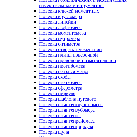
измерительных инструментов
Поверка ключей моментных
Поверка кругломера
Поверка линейки
Поверка люфтомера
Поверка моментомера
Поверка нутромера
Поверка оптиметра
Поверка отвертки моментной
Поверка плиты поверочной
Поверка проволочки измерительной
Поверка прогибомера
Поверка резольвометра
Поверка скобы
Поверка стенкомера
Поверка сферометра
Поверка циркуля
Поверка шаблона путевого
Поверка штангенглубиномера
Поверка штангензубомера
Поверка штангенов
Поверка штангенрейсмаса
Поверка штангенциркуля
Поверка щупа