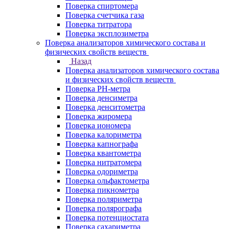
Поверка спиртомера
Поверка счетчика газа
Поверка титратора
Поверка эксплозиметра
Поверка анализаторов химического состава и
физических свойств веществ
Назад
Поверка анализаторов химического состава
и физических свойств веществ
Поверка PH-метра
Поверка денсиметра
Поверка денситометра
Поверка жиромера
Поверка иономера
Поверка калориметра
Поверка капнографа
Поверка квантометра
Поверка нитратомера
Поверка одориметра
Поверка ольфактометра
Поверка пикнометра
Поверка поляриметра
Поверка полярографа
Поверка потенциостата
Поверка сахариметра