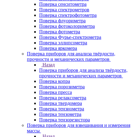
Поверка сенситометра
Поверка спектрометров
Поверка спектрофотометра
Поверка флуориметра
Поверка фотоколориметра
Поверка фотометра
Поверка Фурье-спектрометра
Поверка эллипсометра
Поверка яркомера
Поверка приборов для анализа твёрдости,
прочности и механических параметров
Назад
Поверка приборов для анализа твёрдости,
прочности и механических параметров
Поверка копра
Поверка порозиметра
Поверка пресса
Поверка релаксометра
Поверка твердомера
Поверка тензиометра
Поверка тензометра
Поверка тензорезистора
Поверка приборов для взвешивания и измерения
массы
Назад