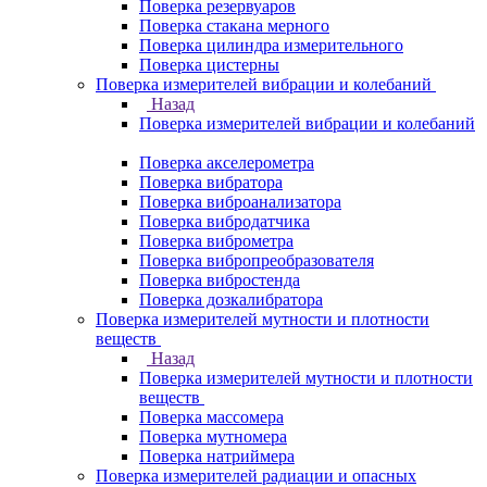
Поверка резервуаров
Поверка стакана мерного
Поверка цилиндра измерительного
Поверка цистерны
Поверка измерителей вибрации и колебаний
Назад
Поверка измерителей вибрации и колебаний
Поверка акселерометра
Поверка вибратора
Поверка виброанализатора
Поверка вибродатчика
Поверка виброметра
Поверка вибропреобразователя
Поверка вибростенда
Поверка дозкалибратора
Поверка измерителей мутности и плотности
веществ
Назад
Поверка измерителей мутности и плотности
веществ
Поверка массомера
Поверка мутномера
Поверка натриймера
Поверка измерителей радиации и опасных