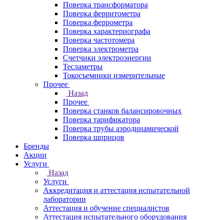
Поверка трансформатора
Поверка ферритометра
Поверка феррометра
Поверка характериографа
Поверка частотомера
Поверка электрометра
Счетчики электроэнергии
Тесламетры
Токосъемники измерительные
Прочее
Назад
Прочее
Поверка станков балансировочных
Поверка тарификатора
Поверка трубы аэродинамической
Поверка шприцов
Бренды
Акции
Услуги
Назад
Услуги
Аккредитация и аттестация испытательной
лаборатории
Аттестация и обучение специалистов
Аттестация испытательного оборудования