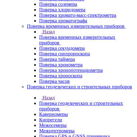
Поверка солемера
Поверка хлоридомера
Поверка хромато-масс-спектрометра
Поверка хроматографа
Поверка временных измерительных приборов
Назад
Поверка временных измерительных
приборов
Поверка секундомера
Поверка синхроноскопа
Поверка таймера
Поверка хронометра
Поверка хронопотенциометра
Поверка хроноскопа
Поверка часов
Поверка геодезических и строительных приборов
Назад
Поверка геодезических и строительных
приборов
Каверномеры
Кипрегели
Межосемеры
Межцентромеры
Поверка GPS и GNSS приемника