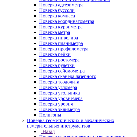
Поверка адгезиметра
Поверка буссоли
Поверка компаса
Поверка координатометра
Поверка курвиметра
Поверка метра
Поверка нивелира
Поверка планиметра
Поверка профилометра
Поверка рейки
Поверка ростомера
Поверка рулетки
Поверка сейсмометра
Поверка сканера лазерного
Поверка теодолита
Поверка угломера
Поверка угольника
Поверка уровнемера
Поверка уровня
Поверка эклиметра
Полигоны
Поверка геометрических и механических
измерительных инструментов
Назад
Поверка геометрических и механических