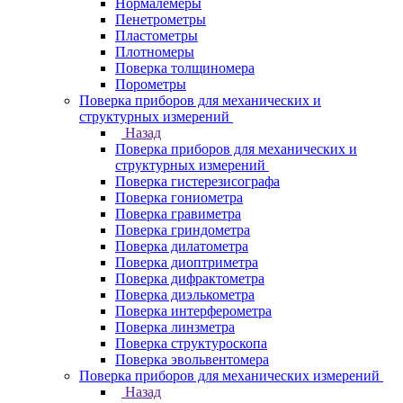
Нормалемеры
Пенетрометры
Пластометры
Плотномеры
Поверка толщиномера
Порометры
Поверка приборов для механических и
структурных измерений
Назад
Поверка приборов для механических и
структурных измерений
Поверка гистерезисографа
Поверка гониометра
Поверка гравиметра
Поверка гриндометра
Поверка дилатометра
Поверка диоптриметра
Поверка дифрактометра
Поверка диэлькометра
Поверка интерферометра
Поверка линзметра
Поверка структуроскопа
Поверка эвольвентомера
Поверка приборов для механических измерений
Назад