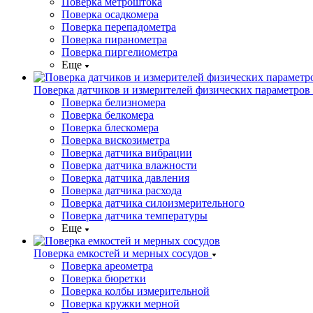
Поверка метроштока
Поверка осадкомера
Поверка перепадометра
Поверка пиранометра
Поверка пиргелиометра
Еще
Поверка датчиков и измерителей физических параметров
Поверка белизномера
Поверка белкомера
Поверка блескомера
Поверка вискозиметра
Поверка датчика вибрации
Поверка датчика влажности
Поверка датчика давления
Поверка датчика расхода
Поверка датчика силоизмерительного
Поверка датчика температуры
Еще
Поверка емкостей и мерных сосудов
Поверка ареометра
Поверка бюретки
Поверка колбы измерительной
Поверка кружки мерной