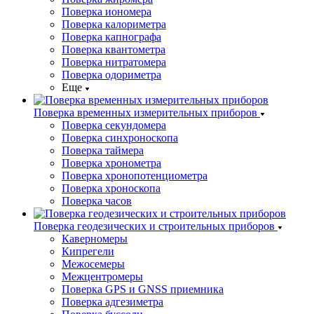
Поверка иономера
Поверка калориметра
Поверка капнографа
Поверка квантометра
Поверка нитратомера
Поверка одориметра
Еще
Поверка временных измерительных приборов
Поверка секундомера
Поверка синхроноскопа
Поверка таймера
Поверка хронометра
Поверка хронопотенциометра
Поверка хроноскопа
Поверка часов
Поверка геодезических и строительных приборов
Каверномеры
Кипрегели
Межосемеры
Межцентромеры
Поверка GPS и GNSS приемника
Поверка адгезиметра