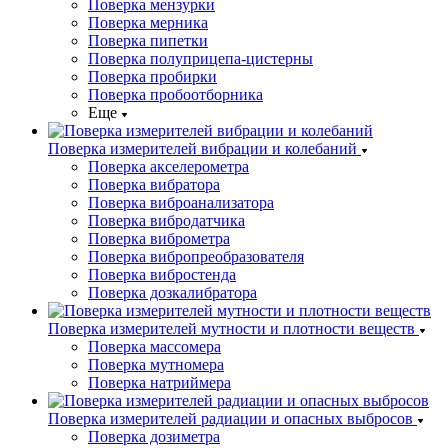
Поверка мензурки
Поверка мерника
Поверка пипетки
Поверка полуприцепа-цистерны
Поверка пробирки
Поверка пробоотборника
Еще
Поверка измерителей вибрации и колебаний
Поверка акселерометра
Поверка вибратора
Поверка виброанализатора
Поверка вибродатчика
Поверка виброметра
Поверка вибропреобразователя
Поверка вибростенда
Поверка дозкалибратора
Поверка измерителей мутности и плотности веществ
Поверка массомера
Поверка мутномера
Поверка натриймера
Поверка измерителей радиации и опасных выбросов
Поверка дозиметра