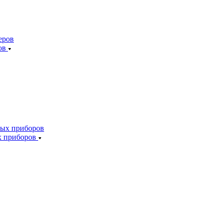
ов
х приборов