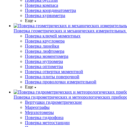
Поверка буссоли
Поверка компаса
Поверка координатометра
Поверка курвиметра
Еще
Поверка геометрических и механических измерительных
Поверка ключей моментных
Поверка кругломера
Поверка линейки
Поверка люфтомера
Поверка моментомера
Поверка нутромера
Поверка оптиметра
Поверка отвертки моментной
Поверка плиты поверочной
Поверка проволочки измерительной
Еще
Поверка гидрометрических и метеорологических прибор
Вертушки гидрометрические
Мареографы
Мерзлотомеры
Поверка гидрофона
Поверка метеостанции