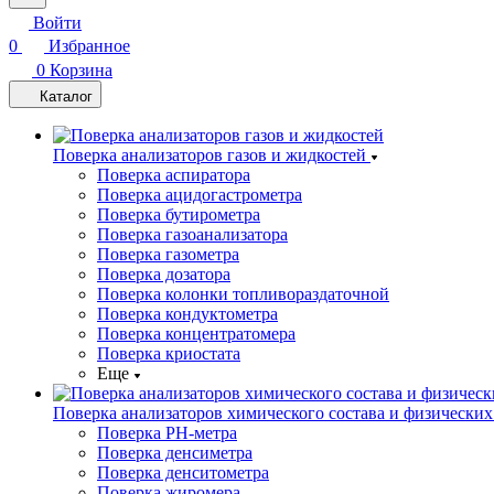
Войти
0
Избранное
0
Корзина
Каталог
Поверка анализаторов газов и жидкостей
Поверка аспиратора
Поверка ацидогастрометра
Поверка бутирометра
Поверка газоанализатора
Поверка газометра
Поверка дозатора
Поверка колонки топливораздаточной
Поверка кондуктометра
Поверка концентратомера
Поверка криостата
Еще
Поверка анализаторов химического состава и физических
Поверка PH-метра
Поверка денсиметра
Поверка денситометра
Поверка жиромера