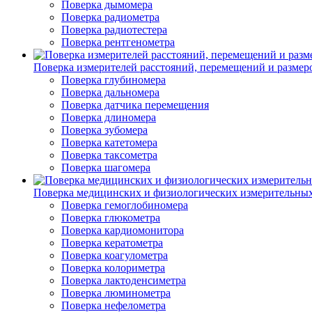
Поверка дымомера
Поверка радиометра
Поверка радиотестера
Поверка рентгенометра
Поверка измерителей расстояний, перемещений и размер
Поверка глубиномера
Поверка дальномера
Поверка датчика перемещения
Поверка длиномера
Поверка зубомера
Поверка катетомера
Поверка таксометра
Поверка шагомера
Поверка медицинских и физиологических измерительны
Поверка гемоглобиномера
Поверка глюкометра
Поверка кардиомонитора
Поверка кератометра
Поверка коагулометра
Поверка колориметра
Поверка лактоденсиметра
Поверка люминометра
Поверка нефелометра