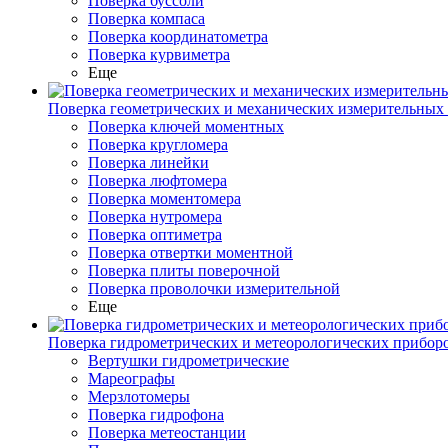
Поверка буссоли
Поверка компаса
Поверка координатометра
Поверка курвиметра
Еще
Поверка геометрических и механических измерительных
Поверка ключей моментных
Поверка кругломера
Поверка линейки
Поверка люфтомера
Поверка моментомера
Поверка нутромера
Поверка оптиметра
Поверка отвертки моментной
Поверка плиты поверочной
Поверка проволочки измерительной
Еще
Поверка гидрометрических и метеорологических прибор
Вертушки гидрометрические
Мареографы
Мерзлотомеры
Поверка гидрофона
Поверка метеостанции