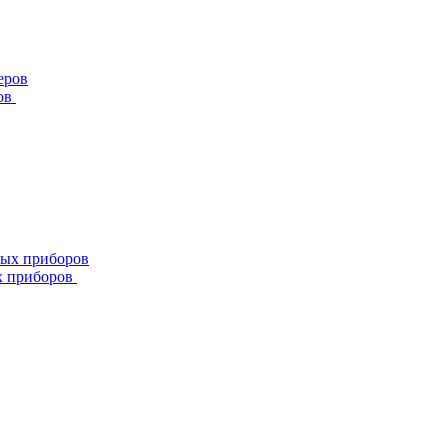
ов
х приборов