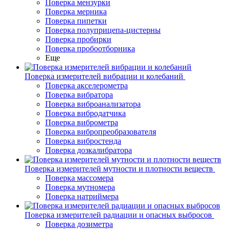
Поверка мензурки
Поверка мерника
Поверка пипетки
Поверка полуприцепа-цистерны
Поверка пробирки
Поверка пробоотборника
Еще
Поверка измерителей вибрации и колебаний
Поверка акселерометра
Поверка вибратора
Поверка виброанализатора
Поверка вибродатчика
Поверка виброметра
Поверка вибропреобразователя
Поверка вибростенда
Поверка дозкалибратора
Поверка измерителей мутности и плотности веществ
Поверка массомера
Поверка мутномера
Поверка натриймера
Поверка измерителей радиации и опасных выбросов
Поверка дозиметра