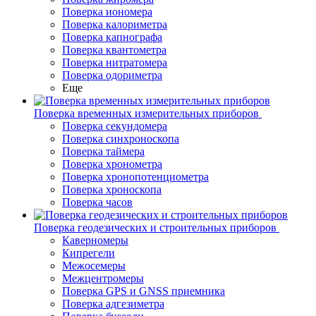
Поверка иономера
Поверка калориметра
Поверка капнографа
Поверка квантометра
Поверка нитратомера
Поверка одориметра
Еще
Поверка временных измерительных приборов
Поверка секундомера
Поверка синхроноскопа
Поверка таймера
Поверка хронометра
Поверка хронопотенциометра
Поверка хроноскопа
Поверка часов
Поверка геодезических и строительных приборов
Каверномеры
Кипрегели
Межосемеры
Межцентромеры
Поверка GPS и GNSS приемника
Поверка адгезиметра