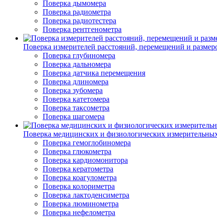
Поверка дымомера
Поверка радиометра
Поверка радиотестера
Поверка рентгенометра
Поверка измерителей расстояний, перемещений и размер
Поверка глубиномера
Поверка дальномера
Поверка датчика перемещения
Поверка длиномера
Поверка зубомера
Поверка катетомера
Поверка таксометра
Поверка шагомера
Поверка медицинских и физиологических измерительны
Поверка гемоглобиномера
Поверка глюкометра
Поверка кардиомонитора
Поверка кератометра
Поверка коагулометра
Поверка колориметра
Поверка лактоденсиметра
Поверка люминометра
Поверка нефелометра