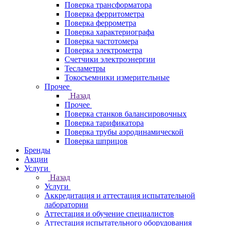
Поверка трансформатора
Поверка ферритометра
Поверка феррометра
Поверка характериографа
Поверка частотомера
Поверка электрометра
Счетчики электроэнергии
Тесламетры
Токосъемники измерительные
Прочее
Назад
Прочее
Поверка станков балансировочных
Поверка тарификатора
Поверка трубы аэродинамической
Поверка шприцов
Бренды
Акции
Услуги
Назад
Услуги
Аккредитация и аттестация испытательной
лаборатории
Аттестация и обучение специалистов
Аттестация испытательного оборудования