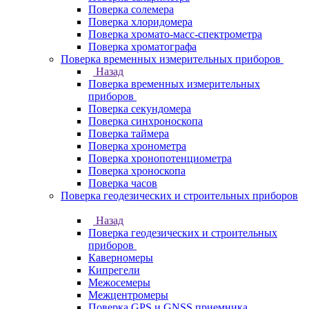
Поверка солемера
Поверка хлоридомера
Поверка хромато-масс-спектрометра
Поверка хроматографа
Поверка временных измерительных приборов
Назад
Поверка временных измерительных
приборов
Поверка секундомера
Поверка синхроноскопа
Поверка таймера
Поверка хронометра
Поверка хронопотенциометра
Поверка хроноскопа
Поверка часов
Поверка геодезических и строительных приборов
Назад
Поверка геодезических и строительных
приборов
Каверномеры
Кипрегели
Межосемеры
Межцентромеры
Поверка GPS и GNSS приемника