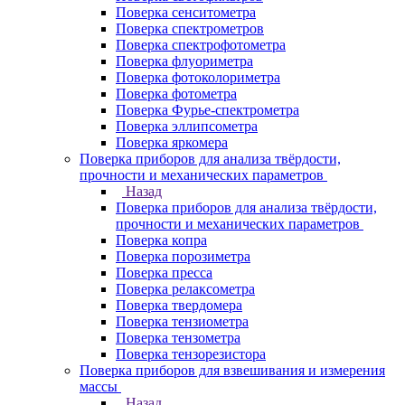
Поверка сенситометра
Поверка спектрометров
Поверка спектрофотометра
Поверка флуориметра
Поверка фотоколориметра
Поверка фотометра
Поверка Фурье-спектрометра
Поверка эллипсометра
Поверка яркомера
Поверка приборов для анализа твёрдости,
прочности и механических параметров
Назад
Поверка приборов для анализа твёрдости,
прочности и механических параметров
Поверка копра
Поверка порозиметра
Поверка пресса
Поверка релаксометра
Поверка твердомера
Поверка тензиометра
Поверка тензометра
Поверка тензорезистора
Поверка приборов для взвешивания и измерения
массы
Назад