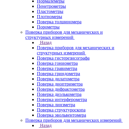
Нормалемеры
Пенетрометры
Пластометры
Плотномеры
Поверка толщиномера
Порометры
Поверка приборов для механических и
структурных измерений
Назад
Поверка приборов для механических и
структурных измерений
Поверка гистерезисографа
Поверка гониометра
Поверка гравиметра
Поверка гриндометра
Поверка дилатометра
Поверка диоптриметра
Поверка дифрактометра
Поверка диэлькометра
Поверка интерферометра
Поверка линзметра
Поверка структуроскопа
Поверка эвольвентомера
Поверка приборов для механических измерений
Назад