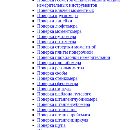
измерительных инструментов
Поверка ключей моментных
Поверка кругломера
Поверка линейки
Поверка люфтомера
Поверка моментомера
Поверка нутромера
Поверка оптиметра
Поверка отвертки моментной
Поверка плиты поверочной
Поверка проволочки измерительной
Поверка прогибомера
Поверка резольвометра
Поверка скобы
Поверка стенкомера
Поверка сферометра
Поверка циркуля
Поверка шаблона путевого
Поверка штангенглубиномера
Поверка штангензубомера
Поверка штангенов
Поверка штангенрейсмаса
Поверка штангенциркуля
Поверка щупа