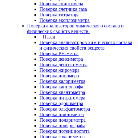
Поверка спиртомера
Поверка счетчика газа
Поверка титратора
Поверка эксплозиметра
Поверка анализаторов химического состава и
физических свойств веществ
Назад
Поверка анализаторов химического состава
и физических свойств веществ
Поверка PH-метра
Поверка денсиметра
Поверка денситометра
Поверка жиромера
Поверка иономера
Поверка калориметра
Поверка капнографа
Поверка квантометра
Поверка нитратомера
Поверка одориметра
Поверка ольфактометра
Поверка пикнометра
Поверка поляриметра
Поверка полярографа
Поверка потенциостата
Поверка сахариметра