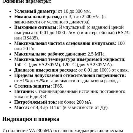
Основные параметры:
Условный диаметр:
от 10 до 300 мм.
Номинальный расход:
от 3,5 до 2500 м³/ч (в
зависимости от условного диаметра).
Выходные сигналы:
Импульсный (с заданной ценой
импульса от 0,01 до 1000 л/имп) и интерфейсный (RS232
или RS485).
Максимальная частота следования импульсов:
100
или 20 Гц.
Максимальное рабочее давление:
2,5 МПа.
Максимальная температура измеряемой жидкости:
150 °C (для VA2305M), 120 °C (для VA2305MA).
Диапазон измерения расхода:
от 0,01 до 100% от qmax.
Пределы допускаемой относительной погрешности:
от ±1% до ±2% в зависимости от диапазона расхода.
Степень защиты:
IP65.
Питание:
Стабилизированный источник постоянного
тока от 6 до 8 В.
Потребляемый ток:
не более 200 мА.
Масса:
от 4,3 до 114 кг (в зависимости от Ду).
Индикация и поверка
Исполнение VA2305MA оснащено жидкокристаллическим