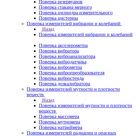
Поверка резервуаров
Поверка стакана мерного
Поверка цилиндра измерительного
Поверка цистерны
Поверка измерителей вибрации и колебаний
Назад
Поверка измерителей вибрации и колебаний
Поверка акселерометра
Поверка вибратора
Поверка виброанализатора
Поверка вибродатчика
Поверка виброметра
Поверка вибропреобразователя
Поверка вибростенда
Поверка дозкалибратора
Поверка измерителей мутности и плотности
веществ
Назад
Поверка измерителей мутности и плотности
веществ
Поверка массомера
Поверка мутномера
Поверка натриймера
Поверка измерителей радиации и опасных