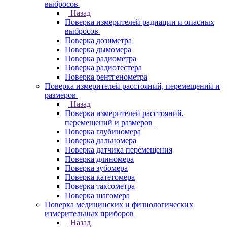
выбросов
Назад
Поверка измерителей радиации и опасных
выбросов
Поверка дозиметра
Поверка дымомера
Поверка радиометра
Поверка радиотестера
Поверка рентгенометра
Поверка измерителей расстояний, перемещений и
размеров
Назад
Поверка измерителей расстояний,
перемещений и размеров
Поверка глубиномера
Поверка дальномера
Поверка датчика перемещения
Поверка длиномера
Поверка зубомера
Поверка катетомера
Поверка таксометра
Поверка шагомера
Поверка медицинских и физиологических
измерительных приборов
Назад