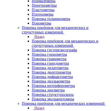
Нормалемеры
Пенетрометры
Пластометры
Плотномеры
Поверка толщиномера
Порометры
Поверка приборов для механических и
структурных измерений
Назад
Поверка приборов для механических и
структурных измерений
Поверка гистерезисографа
Поверка гониометра
Поверка гравиметра
Поверка гриндометра
Поверка дилатометра
Поверка диоптриметра
Поверка дифрактометра
Поверка диэлькометра
Поверка интерферометра
Поверка линзметра
Поверка структуроскопа
Поверка эвольвентомера
Поверка приборов для механических измерений
Назад