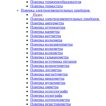
Поверка термопреобразователя
Поверка термостата
Поверка электроизмерительных приборов
Назад
Поверка электроизмерительных приборов
Поверка амперметра
Поверка аттенюатора
Поверка варметра
Поверка ваттметра
Поверка волномера
Поверка вольтамперметра
Поверка вольтметра
Поверка волюметра
Поверка гальванометра
Поверка источника питания
Поверка коэрцитиметра
Поверка логометра
Поверка магнитометра
Поверка микрометра
Поверка мультиметра
Поверка омметра
Поверка осциллографа
Поверка полиграфа
Поверка потенциометра
Поверка резистивиметра