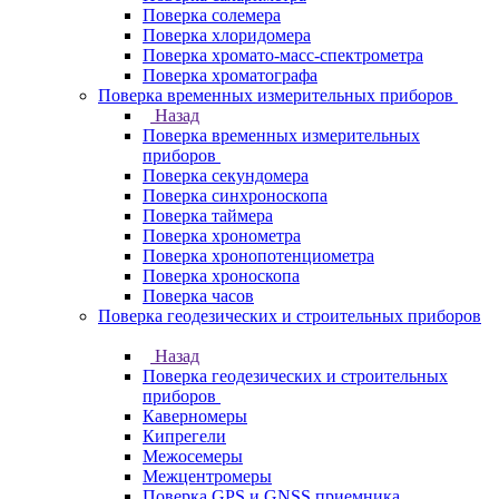
Поверка солемера
Поверка хлоридомера
Поверка хромато-масс-спектрометра
Поверка хроматографа
Поверка временных измерительных приборов
Назад
Поверка временных измерительных
приборов
Поверка секундомера
Поверка синхроноскопа
Поверка таймера
Поверка хронометра
Поверка хронопотенциометра
Поверка хроноскопа
Поверка часов
Поверка геодезических и строительных приборов
Назад
Поверка геодезических и строительных
приборов
Каверномеры
Кипрегели
Межосемеры
Межцентромеры
Поверка GPS и GNSS приемника