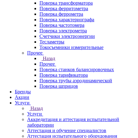
Поверка трансформатора
Поверка ферритометра
Поверка феррометра
Поверка характериографа
Поверка частотомера
Поверка электрометра
Счетчики электроэнергии
Тесламетры
Токосъемники измерительные
Прочее
Назад
Прочее
Поверка станков балансировочных
Поверка тарификатора
Поверка трубы аэродинамической
Поверка шприцов
Бренды
Акции
Услуги
Назад
Услуги
Аккредитация и аттестация испытательной
лаборатории
Аттестация и обучение специалистов
Аттестация испытательного оборудования