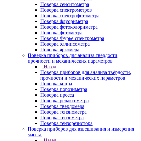
Поверка сенситометра
Поверка спектрометров
Поверка спектрофотометра
Поверка флуориметра
Поверка фотоколориметра
Поверка фотометра
Поверка Фурье-спектрометра
Поверка эллипсометра
Поверка яркомера
Поверка приборов для анализа твёрдости,
прочности и механических параметров
Назад
Поверка приборов для анализа твёрдости,
прочности и механических параметров
Поверка копра
Поверка порозиметра
Поверка пресса
Поверка релаксометра
Поверка твердомера
Поверка тензиометра
Поверка тензометра
Поверка тензорезистора
Поверка приборов для взвешивания и измерения
массы
Назад