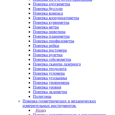
Поверка адгезиметра
Поверка буссоли
Поверка компаса
Поверка координатометра
Поверка курвиметра
Поверка метра
Поверка нивелира
Поверка планиметра
Поверка профилометра
Поверка рейки
Поверка ростомера
Поверка рулетки
Поверка сейсмометра
Поверка сканера лазерного
Поверка теодолита
Поверка угломера
Поверка угольника
Поверка уровнемера
Поверка уровня
Поверка эклиметра
Полигоны
Поверка геометрических и механических
измерительных инструментов
Назад
Поверка геометрических и механических