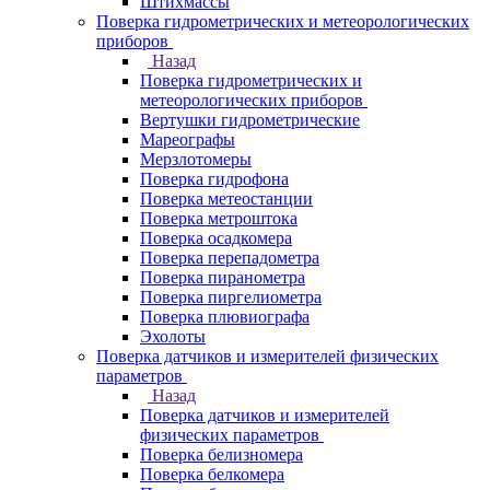
Штихмассы
Поверка гидрометрических и метеорологических
приборов
Назад
Поверка гидрометрических и
метеорологических приборов
Вертушки гидрометрические
Мареографы
Мерзлотомеры
Поверка гидрофона
Поверка метеостанции
Поверка метроштока
Поверка осадкомера
Поверка перепадометра
Поверка пиранометра
Поверка пиргелиометра
Поверка плювиографа
Эхолоты
Поверка датчиков и измерителей физических
параметров
Назад
Поверка датчиков и измерителей
физических параметров
Поверка белизномера
Поверка белкомера