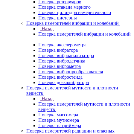
Поверка резервуаров
Поверка стакана мерного
Поверка цилиндра измерительного
Поверка цистерны
Поверка измерителей вибрации и колебаний
Назад
Поверка измерителей вибрации и колебаний
Поверка акселерометра
Поверка вибратора
Поверка виброанализатора
Поверка вибродатчика
Поверка виброметра
Поверка вибропреобразователя
Поверка вибростенда
Поверка дозкалибратора
Поверка измерителей мутности и плотности
веществ
Назад
Поверка измерителей мутности и плотности
веществ
Поверка массомера
Поверка мутномера
Поверка натриймера
Поверка измерителей радиации и опасных