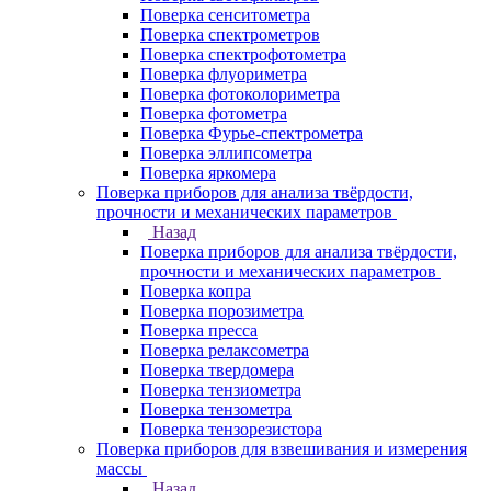
Поверка сенситометра
Поверка спектрометров
Поверка спектрофотометра
Поверка флуориметра
Поверка фотоколориметра
Поверка фотометра
Поверка Фурье-спектрометра
Поверка эллипсометра
Поверка яркомера
Поверка приборов для анализа твёрдости,
прочности и механических параметров
Назад
Поверка приборов для анализа твёрдости,
прочности и механических параметров
Поверка копра
Поверка порозиметра
Поверка пресса
Поверка релаксометра
Поверка твердомера
Поверка тензиометра
Поверка тензометра
Поверка тензорезистора
Поверка приборов для взвешивания и измерения
массы
Назад