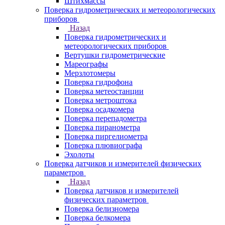
Штихмассы
Поверка гидрометрических и метеорологических
приборов
Назад
Поверка гидрометрических и
метеорологических приборов
Вертушки гидрометрические
Мареографы
Мерзлотомеры
Поверка гидрофона
Поверка метеостанции
Поверка метроштока
Поверка осадкомера
Поверка перепадометра
Поверка пиранометра
Поверка пиргелиометра
Поверка плювиографа
Эхолоты
Поверка датчиков и измерителей физических
параметров
Назад
Поверка датчиков и измерителей
физических параметров
Поверка белизномера
Поверка белкомера