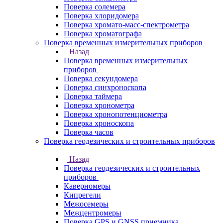
Поверка солемера
Поверка хлоридомера
Поверка хромато-масс-спектрометра
Поверка хроматографа
Поверка временных измерительных приборов
Назад
Поверка временных измерительных
приборов
Поверка секундомера
Поверка синхроноскопа
Поверка таймера
Поверка хронометра
Поверка хронопотенциометра
Поверка хроноскопа
Поверка часов
Поверка геодезических и строительных приборов
Назад
Поверка геодезических и строительных
приборов
Каверномеры
Кипрегели
Межосемеры
Межцентромеры
Поверка GPS и GNSS приемника