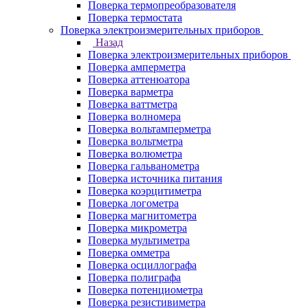
Поверка термопреобразователя
Поверка термостата
Поверка электроизмерительных приборов
Назад
Поверка электроизмерительных приборов
Поверка амперметра
Поверка аттенюатора
Поверка варметра
Поверка ваттметра
Поверка волномера
Поверка вольтамперметра
Поверка вольтметра
Поверка волюметра
Поверка гальванометра
Поверка источника питания
Поверка коэрцитиметра
Поверка логометра
Поверка магнитометра
Поверка микрометра
Поверка мультиметра
Поверка омметра
Поверка осциллографа
Поверка полиграфа
Поверка потенциометра
Поверка резистивиметра