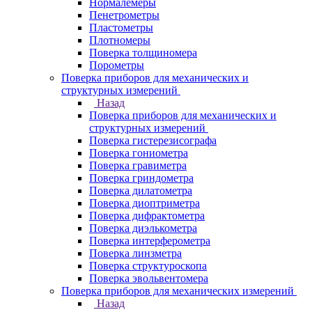
Нормалемеры
Пенетрометры
Пластометры
Плотномеры
Поверка толщиномера
Порометры
Поверка приборов для механических и
структурных измерений
Назад
Поверка приборов для механических и
структурных измерений
Поверка гистерезисографа
Поверка гониометра
Поверка гравиметра
Поверка гриндометра
Поверка дилатометра
Поверка диоптриметра
Поверка дифрактометра
Поверка диэлькометра
Поверка интерферометра
Поверка линзметра
Поверка структуроскопа
Поверка эвольвентомера
Поверка приборов для механических измерений
Назад