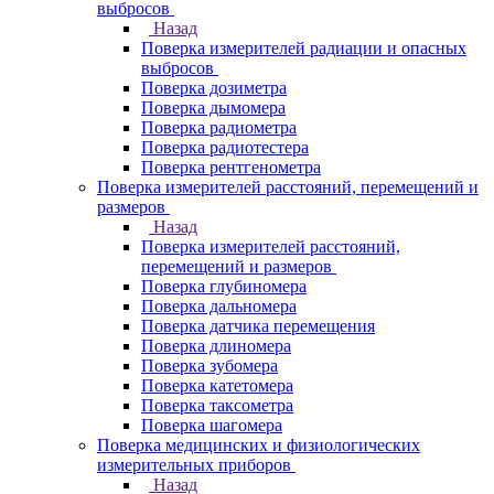
выбросов
Назад
Поверка измерителей радиации и опасных
выбросов
Поверка дозиметра
Поверка дымомера
Поверка радиометра
Поверка радиотестера
Поверка рентгенометра
Поверка измерителей расстояний, перемещений и
размеров
Назад
Поверка измерителей расстояний,
перемещений и размеров
Поверка глубиномера
Поверка дальномера
Поверка датчика перемещения
Поверка длиномера
Поверка зубомера
Поверка катетомера
Поверка таксометра
Поверка шагомера
Поверка медицинских и физиологических
измерительных приборов
Назад