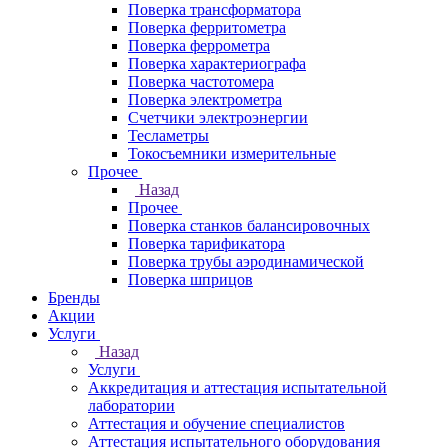
Поверка трансформатора
Поверка ферритометра
Поверка феррометра
Поверка характериографа
Поверка частотомера
Поверка электрометра
Счетчики электроэнергии
Тесламетры
Токосъемники измерительные
Прочее
Назад
Прочее
Поверка станков балансировочных
Поверка тарификатора
Поверка трубы аэродинамической
Поверка шприцов
Бренды
Акции
Услуги
Назад
Услуги
Аккредитация и аттестация испытательной
лаборатории
Аттестация и обучение специалистов
Аттестация испытательного оборудования