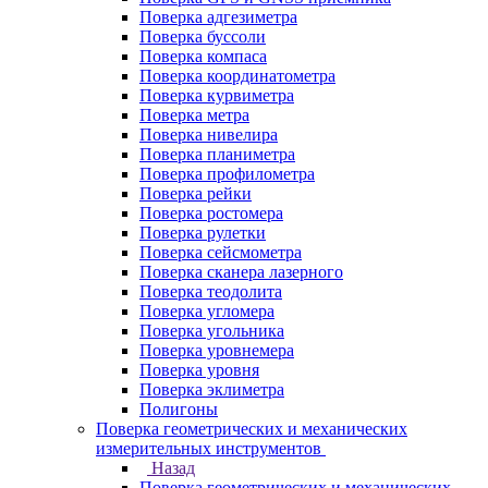
Поверка адгезиметра
Поверка буссоли
Поверка компаса
Поверка координатометра
Поверка курвиметра
Поверка метра
Поверка нивелира
Поверка планиметра
Поверка профилометра
Поверка рейки
Поверка ростомера
Поверка рулетки
Поверка сейсмометра
Поверка сканера лазерного
Поверка теодолита
Поверка угломера
Поверка угольника
Поверка уровнемера
Поверка уровня
Поверка эклиметра
Полигоны
Поверка геометрических и механических
измерительных инструментов
Назад
Поверка геометрических и механических