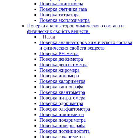
Поверка спиртомера
Поверка счетчика газа
Поверка титратора
Поверка эксплозиметра
Поверка анализаторов химического состава и
физических свойств веществ
Назад
Поверка анализаторов химического состава
и физических свойств веществ
Поверка PH-метра
Поверка денсиметра
Поверка денситометра
Поверка жиромера
Поверка иономера
Поверка калориметра
Поверка капнографа
Поверка квантометра
Поверка нитратомера
Поверка одориметра
Поверка ольфактометра
Поверка пикнометра
Поверка поляриметра
Поверка полярографа
Поверка потенциостата
Поверка сахариметра