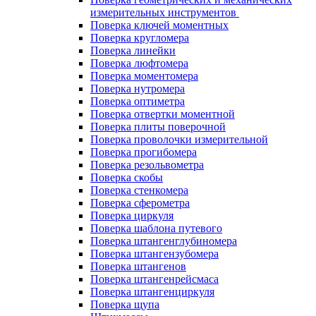
измерительных инструментов
Поверка ключей моментных
Поверка кругломера
Поверка линейки
Поверка люфтомера
Поверка моментомера
Поверка нутромера
Поверка оптиметра
Поверка отвертки моментной
Поверка плиты поверочной
Поверка проволочки измерительной
Поверка прогибомера
Поверка резольвометра
Поверка скобы
Поверка стенкомера
Поверка сферометра
Поверка циркуля
Поверка шаблона путевого
Поверка штангенглубиномера
Поверка штангензубомера
Поверка штангенов
Поверка штангенрейсмаса
Поверка штангенциркуля
Поверка щупа