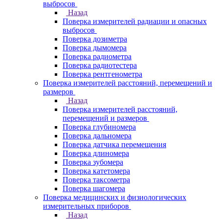
выбросов
Назад
Поверка измерителей радиации и опасных
выбросов
Поверка дозиметра
Поверка дымомера
Поверка радиометра
Поверка радиотестера
Поверка рентгенометра
Поверка измерителей расстояний, перемещений и
размеров
Назад
Поверка измерителей расстояний,
перемещений и размеров
Поверка глубиномера
Поверка дальномера
Поверка датчика перемещения
Поверка длиномера
Поверка зубомера
Поверка катетомера
Поверка таксометра
Поверка шагомера
Поверка медицинских и физиологических
измерительных приборов
Назад