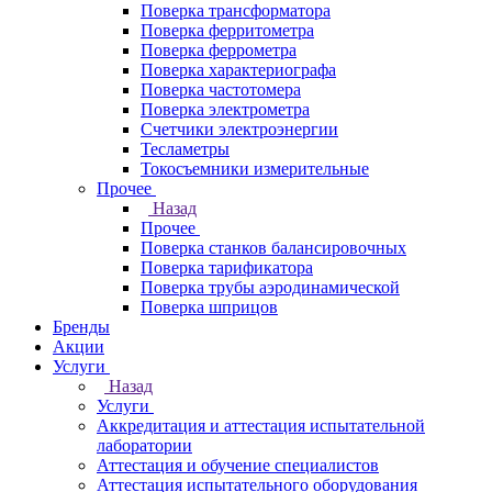
Поверка трансформатора
Поверка ферритометра
Поверка феррометра
Поверка характериографа
Поверка частотомера
Поверка электрометра
Счетчики электроэнергии
Тесламетры
Токосъемники измерительные
Прочее
Назад
Прочее
Поверка станков балансировочных
Поверка тарификатора
Поверка трубы аэродинамической
Поверка шприцов
Бренды
Акции
Услуги
Назад
Услуги
Аккредитация и аттестация испытательной
лаборатории
Аттестация и обучение специалистов
Аттестация испытательного оборудования