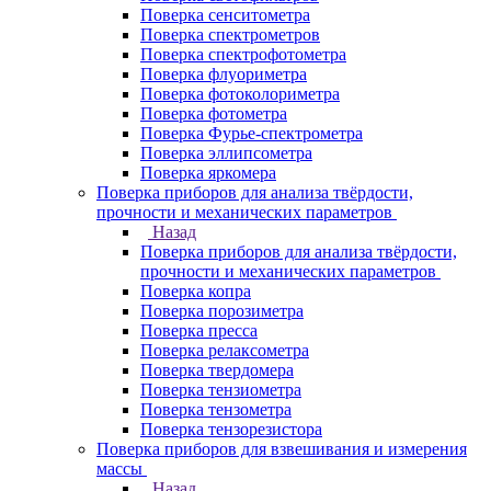
Поверка сенситометра
Поверка спектрометров
Поверка спектрофотометра
Поверка флуориметра
Поверка фотоколориметра
Поверка фотометра
Поверка Фурье-спектрометра
Поверка эллипсометра
Поверка яркомера
Поверка приборов для анализа твёрдости,
прочности и механических параметров
Назад
Поверка приборов для анализа твёрдости,
прочности и механических параметров
Поверка копра
Поверка порозиметра
Поверка пресса
Поверка релаксометра
Поверка твердомера
Поверка тензиометра
Поверка тензометра
Поверка тензорезистора
Поверка приборов для взвешивания и измерения
массы
Назад