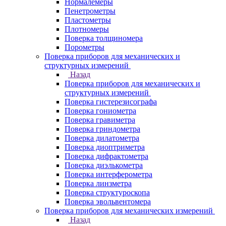
Нормалемеры
Пенетрометры
Пластометры
Плотномеры
Поверка толщиномера
Порометры
Поверка приборов для механических и
структурных измерений
Назад
Поверка приборов для механических и
структурных измерений
Поверка гистерезисографа
Поверка гониометра
Поверка гравиметра
Поверка гриндометра
Поверка дилатометра
Поверка диоптриметра
Поверка дифрактометра
Поверка диэлькометра
Поверка интерферометра
Поверка линзметра
Поверка структуроскопа
Поверка эвольвентомера
Поверка приборов для механических измерений
Назад