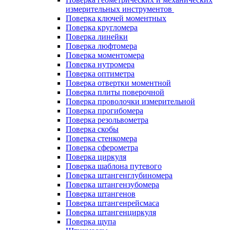
измерительных инструментов
Поверка ключей моментных
Поверка кругломера
Поверка линейки
Поверка люфтомера
Поверка моментомера
Поверка нутромера
Поверка оптиметра
Поверка отвертки моментной
Поверка плиты поверочной
Поверка проволочки измерительной
Поверка прогибомера
Поверка резольвометра
Поверка скобы
Поверка стенкомера
Поверка сферометра
Поверка циркуля
Поверка шаблона путевого
Поверка штангенглубиномера
Поверка штангензубомера
Поверка штангенов
Поверка штангенрейсмаса
Поверка штангенциркуля
Поверка щупа