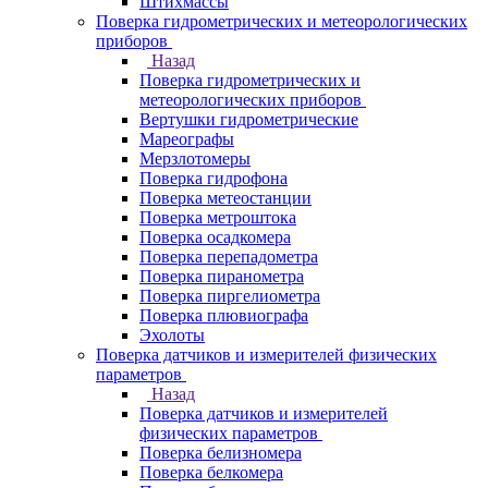
Штихмассы
Поверка гидрометрических и метеорологических
приборов
Назад
Поверка гидрометрических и
метеорологических приборов
Вертушки гидрометрические
Мареографы
Мерзлотомеры
Поверка гидрофона
Поверка метеостанции
Поверка метроштока
Поверка осадкомера
Поверка перепадометра
Поверка пиранометра
Поверка пиргелиометра
Поверка плювиографа
Эхолоты
Поверка датчиков и измерителей физических
параметров
Назад
Поверка датчиков и измерителей
физических параметров
Поверка белизномера
Поверка белкомера