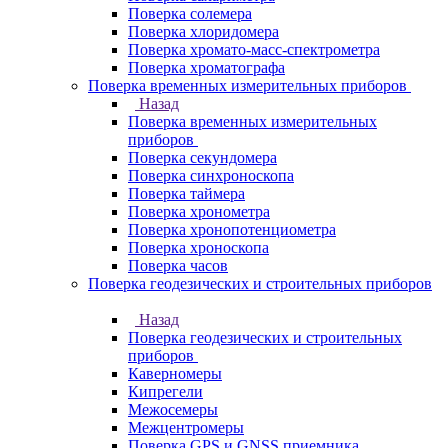
Поверка солемера
Поверка хлоридомера
Поверка хромато-масс-спектрометра
Поверка хроматографа
Поверка временных измерительных приборов
Назад
Поверка временных измерительных
приборов
Поверка секундомера
Поверка синхроноскопа
Поверка таймера
Поверка хронометра
Поверка хронопотенциометра
Поверка хроноскопа
Поверка часов
Поверка геодезических и строительных приборов
Назад
Поверка геодезических и строительных
приборов
Каверномеры
Кипрегели
Межосемеры
Межцентромеры
Поверка GPS и GNSS приемника