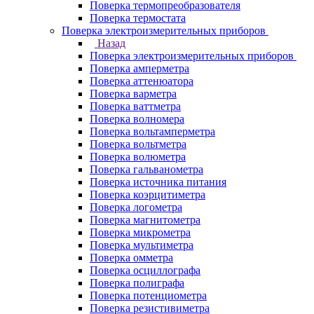
Поверка термопреобразователя
Поверка термостата
Поверка электроизмерительных приборов
Назад
Поверка электроизмерительных приборов
Поверка амперметра
Поверка аттенюатора
Поверка варметра
Поверка ваттметра
Поверка волномера
Поверка вольтамперметра
Поверка вольтметра
Поверка волюметра
Поверка гальванометра
Поверка источника питания
Поверка коэрцитиметра
Поверка логометра
Поверка магнитометра
Поверка микрометра
Поверка мультиметра
Поверка омметра
Поверка осциллографа
Поверка полиграфа
Поверка потенциометра
Поверка резистивиметра