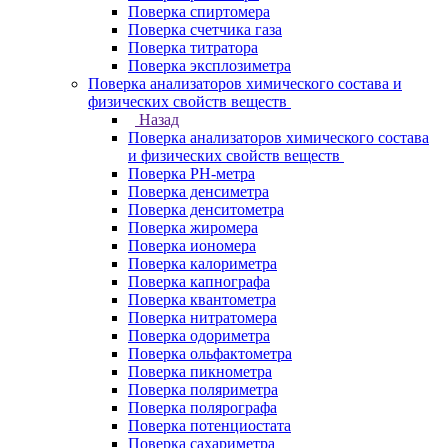
Поверка спиртомера
Поверка счетчика газа
Поверка титратора
Поверка эксплозиметра
Поверка анализаторов химического состава и
физических свойств веществ
Назад
Поверка анализаторов химического состава
и физических свойств веществ
Поверка PH-метра
Поверка денсиметра
Поверка денситометра
Поверка жиромера
Поверка иономера
Поверка калориметра
Поверка капнографа
Поверка квантометра
Поверка нитратомера
Поверка одориметра
Поверка ольфактометра
Поверка пикнометра
Поверка поляриметра
Поверка полярографа
Поверка потенциостата
Поверка сахариметра