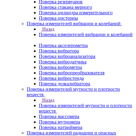
Поверка резервуаров
Поверка стакана мерного
Поверка цилиндра измерительного
Поверка цистерны
Поверка измерителей вибрации и колебаний
Назад
Поверка измерителей вибрации и колебаний
Поверка акселерометра
Поверка вибратора
Поверка виброанализатора
Поверка вибродатчика
Поверка виброметра
Поверка вибропреобразователя
Поверка вибростенда
Поверка дозкалибратора
Поверка измерителей мутности и плотности
веществ
Назад
Поверка измерителей мутности и плотности
веществ
Поверка массомера
Поверка мутномера
Поверка натриймера
Поверка измерителей радиации и опасных