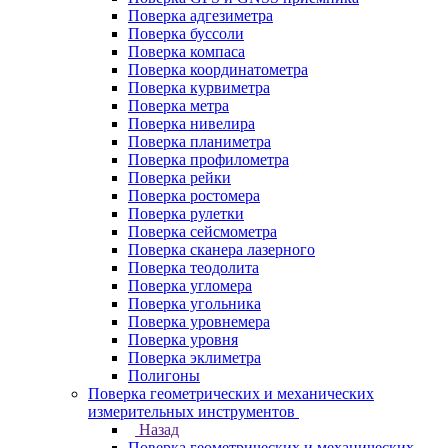
Поверка адгезиметра
Поверка буссоли
Поверка компаса
Поверка координатометра
Поверка курвиметра
Поверка метра
Поверка нивелира
Поверка планиметра
Поверка профилометра
Поверка рейки
Поверка ростомера
Поверка рулетки
Поверка сейсмометра
Поверка сканера лазерного
Поверка теодолита
Поверка угломера
Поверка угольника
Поверка уровнемера
Поверка уровня
Поверка эклиметра
Полигоны
Поверка геометрических и механических
измерительных инструментов
Назад
Поверка геометрических и механических