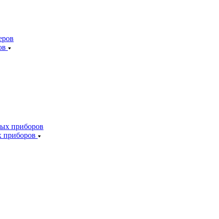
ов
х приборов