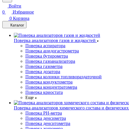
Войти
0
Избранное
0
Корзина
Каталог
Поверка анализаторов газов и жидкостей
Поверка аспиратора
Поверка ацидогастрометра
Поверка бутирометра
Поверка газоанализатора
Поверка газометра
Поверка дозатора
Поверка колонки топливораздаточной
Поверка кондуктометра
Поверка концентратомера
Поверка криостата
Еще
Поверка анализаторов химического состава и физических
Поверка PH-метра
Поверка денсиметра
Поверка денситометра
Поверка жиромера