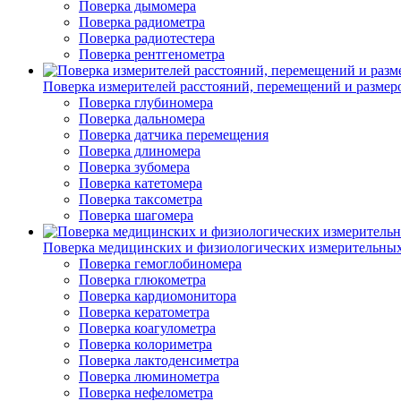
Поверка дымомера
Поверка радиометра
Поверка радиотестера
Поверка рентгенометра
Поверка измерителей расстояний, перемещений и размер
Поверка глубиномера
Поверка дальномера
Поверка датчика перемещения
Поверка длиномера
Поверка зубомера
Поверка катетомера
Поверка таксометра
Поверка шагомера
Поверка медицинских и физиологических измерительны
Поверка гемоглобиномера
Поверка глюкометра
Поверка кардиомонитора
Поверка кератометра
Поверка коагулометра
Поверка колориметра
Поверка лактоденсиметра
Поверка люминометра
Поверка нефелометра