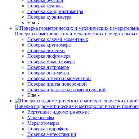
Поверка буссоли
Поверка компаса
Поверка координатометра
Поверка курвиметра
Еще
Поверка геометрических и механических измерительных
Поверка ключей моментных
Поверка кругломера
Поверка линейки
Поверка люфтомера
Поверка моментомера
Поверка нутромера
Поверка оптиметра
Поверка отвертки моментной
Поверка плиты поверочной
Поверка проволочки измерительной
Еще
Поверка гидрометрических и метеорологических прибор
Вертушки гидрометрические
Мареографы
Мерзлотомеры
Поверка гидрофона
Поверка метеостанции