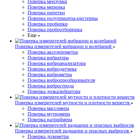
Поверка мензурки
Поверка мерника
Поверка пипетки
Поверка полуприцепа-цистерны
Поверка пробирки
Поверка пробоотборника
Еще
Поверка измерителей вибрации и колебаний
Поверка акселерометра
Поверка вибратора
Поверка виброанализатора
Поверка вибродатчика
Поверка виброметра
Поверка вибропреобразователя
Поверка вибростенда
Поверка дозкалибратора
Поверка измерителей мутности и плотности веществ
Поверка массомера
Поверка мутномера
Поверка натриймера
Поверка измерителей радиации и опасных выбросов
Поверка дозиметра