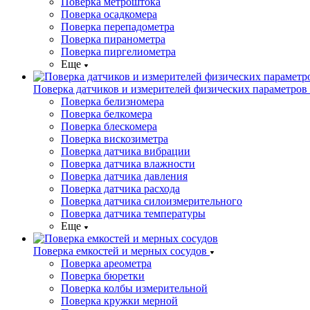
Поверка метроштока
Поверка осадкомера
Поверка перепадометра
Поверка пиранометра
Поверка пиргелиометра
Еще
Поверка датчиков и измерителей физических параметров
Поверка белизномера
Поверка белкомера
Поверка блескомера
Поверка вискозиметра
Поверка датчика вибрации
Поверка датчика влажности
Поверка датчика давления
Поверка датчика расхода
Поверка датчика силоизмерительного
Поверка датчика температуры
Еще
Поверка емкостей и мерных сосудов
Поверка ареометра
Поверка бюретки
Поверка колбы измерительной
Поверка кружки мерной