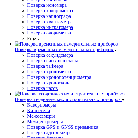
Поверка иономера
Поверка калориметра
Поверка капнографа
Поверка квантометра
Поверка нитратомера
Поверка одориметра
Еще
Поверка временных измерительных приборов
Поверка секундомера
Поверка синхроноскопа
Поверка таймера
Поверка хронометра
Поверка хронопотенциометра
Поверка хроноскопа
Поверка часов
Поверка геодезических и строительных приборов
Каверномеры
Кипрегели
Межосемеры
Межцентромеры
Поверка GPS и GNSS приемника
Поверка адгезиметра