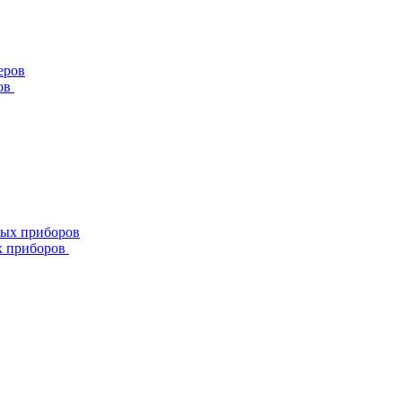
ов
х приборов