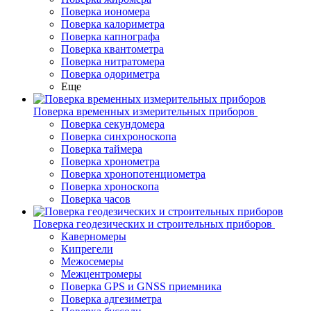
Поверка иономера
Поверка калориметра
Поверка капнографа
Поверка квантометра
Поверка нитратомера
Поверка одориметра
Еще
Поверка временных измерительных приборов
Поверка секундомера
Поверка синхроноскопа
Поверка таймера
Поверка хронометра
Поверка хронопотенциометра
Поверка хроноскопа
Поверка часов
Поверка геодезических и строительных приборов
Каверномеры
Кипрегели
Межосемеры
Межцентромеры
Поверка GPS и GNSS приемника
Поверка адгезиметра