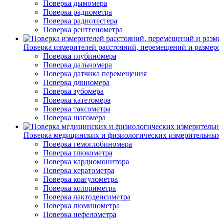
Поверка дымомера
Поверка радиометра
Поверка радиотестера
Поверка рентгенометра
Поверка измерителей расстояний, перемещений и размер
Поверка глубиномера
Поверка дальномера
Поверка датчика перемещения
Поверка длиномера
Поверка зубомера
Поверка катетомера
Поверка таксометра
Поверка шагомера
Поверка медицинских и физиологических измерительны
Поверка гемоглобиномера
Поверка глюкометра
Поверка кардиомонитора
Поверка кератометра
Поверка коагулометра
Поверка колориметра
Поверка лактоденсиметра
Поверка люминометра
Поверка нефелометра