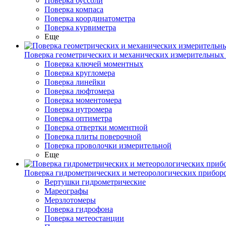
Поверка буссоли
Поверка компаса
Поверка координатометра
Поверка курвиметра
Еще
Поверка геометрических и механических измерительных
Поверка ключей моментных
Поверка кругломера
Поверка линейки
Поверка люфтомера
Поверка моментомера
Поверка нутромера
Поверка оптиметра
Поверка отвертки моментной
Поверка плиты поверочной
Поверка проволочки измерительной
Еще
Поверка гидрометрических и метеорологических прибор
Вертушки гидрометрические
Мареографы
Мерзлотомеры
Поверка гидрофона
Поверка метеостанции