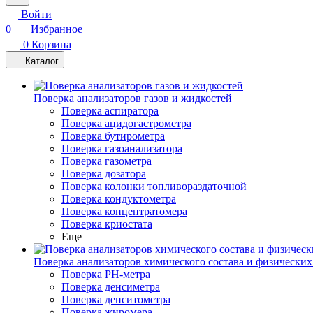
Войти
0
Избранное
0
Корзина
Каталог
Поверка анализаторов газов и жидкостей
Поверка аспиратора
Поверка ацидогастрометра
Поверка бутирометра
Поверка газоанализатора
Поверка газометра
Поверка дозатора
Поверка колонки топливораздаточной
Поверка кондуктометра
Поверка концентратомера
Поверка криостата
Еще
Поверка анализаторов химического состава и физических
Поверка PH-метра
Поверка денсиметра
Поверка денситометра
Поверка жиромера