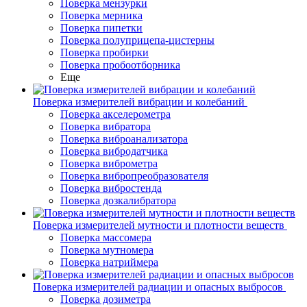
Поверка мензурки
Поверка мерника
Поверка пипетки
Поверка полуприцепа-цистерны
Поверка пробирки
Поверка пробоотборника
Еще
Поверка измерителей вибрации и колебаний
Поверка акселерометра
Поверка вибратора
Поверка виброанализатора
Поверка вибродатчика
Поверка виброметра
Поверка вибропреобразователя
Поверка вибростенда
Поверка дозкалибратора
Поверка измерителей мутности и плотности веществ
Поверка массомера
Поверка мутномера
Поверка натриймера
Поверка измерителей радиации и опасных выбросов
Поверка дозиметра