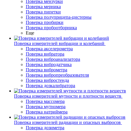
Поверка мензурки
Поверка мерника
Поверка пипетки
Поверка полуприцепа-цистерны
Поверка пробирки
Поверка пробоотборника
Еще
Поверка измерителей вибрации и колебаний
Поверка акселерометра
Поверка вибратора
Поверка виброанализатора
Поверка вибродатчика
Поверка виброметра
Поверка вибропреобразователя
Поверка вибростенда
Поверка дозкалибратора
Поверка измерителей мутности и плотности веществ
Поверка массомера
Поверка мутномера
Поверка натриймера
Поверка измерителей радиации и опасных выбросов
Поверка дозиметра