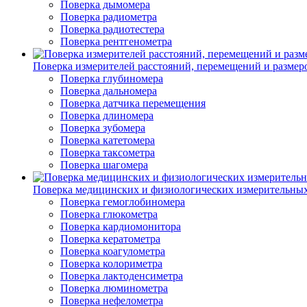
Поверка дымомера
Поверка радиометра
Поверка радиотестера
Поверка рентгенометра
Поверка измерителей расстояний, перемещений и размер
Поверка глубиномера
Поверка дальномера
Поверка датчика перемещения
Поверка длиномера
Поверка зубомера
Поверка катетомера
Поверка таксометра
Поверка шагомера
Поверка медицинских и физиологических измерительны
Поверка гемоглобиномера
Поверка глюкометра
Поверка кардиомонитора
Поверка кератометра
Поверка коагулометра
Поверка колориметра
Поверка лактоденсиметра
Поверка люминометра
Поверка нефелометра