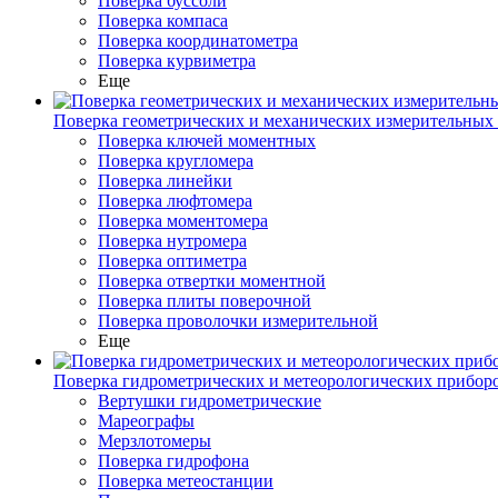
Поверка буссоли
Поверка компаса
Поверка координатометра
Поверка курвиметра
Еще
Поверка геометрических и механических измерительных
Поверка ключей моментных
Поверка кругломера
Поверка линейки
Поверка люфтомера
Поверка моментомера
Поверка нутромера
Поверка оптиметра
Поверка отвертки моментной
Поверка плиты поверочной
Поверка проволочки измерительной
Еще
Поверка гидрометрических и метеорологических прибор
Вертушки гидрометрические
Мареографы
Мерзлотомеры
Поверка гидрофона
Поверка метеостанции