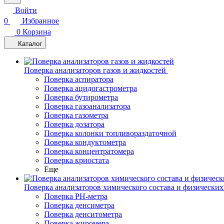
Войти
0
Избранное
0
Корзина
Каталог
Поверка анализаторов газов и жидкостей
Поверка аспиратора
Поверка ацидогастрометра
Поверка бутирометра
Поверка газоанализатора
Поверка газометра
Поверка дозатора
Поверка колонки топливораздаточной
Поверка кондуктометра
Поверка концентратомера
Поверка криостата
Еще
Поверка анализаторов химического состава и физических
Поверка PH-метра
Поверка денсиметра
Поверка денситометра
Поверка жиромера