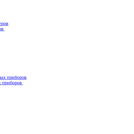
ов
х приборов