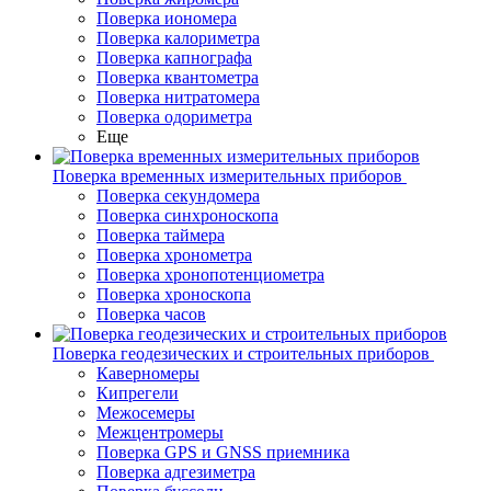
Поверка иономера
Поверка калориметра
Поверка капнографа
Поверка квантометра
Поверка нитратомера
Поверка одориметра
Еще
Поверка временных измерительных приборов
Поверка секундомера
Поверка синхроноскопа
Поверка таймера
Поверка хронометра
Поверка хронопотенциометра
Поверка хроноскопа
Поверка часов
Поверка геодезических и строительных приборов
Каверномеры
Кипрегели
Межосемеры
Межцентромеры
Поверка GPS и GNSS приемника
Поверка адгезиметра