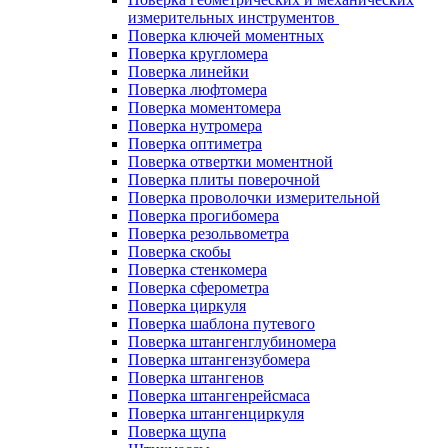
измерительных инструментов
Поверка ключей моментных
Поверка кругломера
Поверка линейки
Поверка люфтомера
Поверка моментомера
Поверка нутромера
Поверка оптиметра
Поверка отвертки моментной
Поверка плиты поверочной
Поверка проволочки измерительной
Поверка прогибомера
Поверка резольвометра
Поверка скобы
Поверка стенкомера
Поверка сферометра
Поверка циркуля
Поверка шаблона путевого
Поверка штангенглубиномера
Поверка штангензубомера
Поверка штангенов
Поверка штангенрейсмаса
Поверка штангенциркуля
Поверка щупа