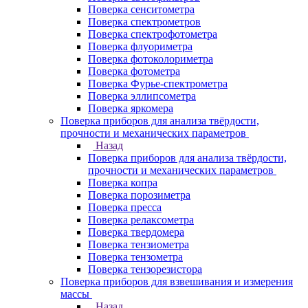
Поверка сенситометра
Поверка спектрометров
Поверка спектрофотометра
Поверка флуориметра
Поверка фотоколориметра
Поверка фотометра
Поверка Фурье-спектрометра
Поверка эллипсометра
Поверка яркомера
Поверка приборов для анализа твёрдости,
прочности и механических параметров
Назад
Поверка приборов для анализа твёрдости,
прочности и механических параметров
Поверка копра
Поверка порозиметра
Поверка пресса
Поверка релаксометра
Поверка твердомера
Поверка тензиометра
Поверка тензометра
Поверка тензорезистора
Поверка приборов для взвешивания и измерения
массы
Назад