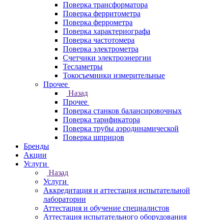
Поверка трансформатора
Поверка ферритометра
Поверка феррометра
Поверка характериографа
Поверка частотомера
Поверка электрометра
Счетчики электроэнергии
Тесламетры
Токосъемники измерительные
Прочее
Назад
Прочее
Поверка станков балансировочных
Поверка тарификатора
Поверка трубы аэродинамической
Поверка шприцов
Бренды
Акции
Услуги
Назад
Услуги
Аккредитация и аттестация испытательной
лаборатории
Аттестация и обучение специалистов
Аттестация испытательного оборудования