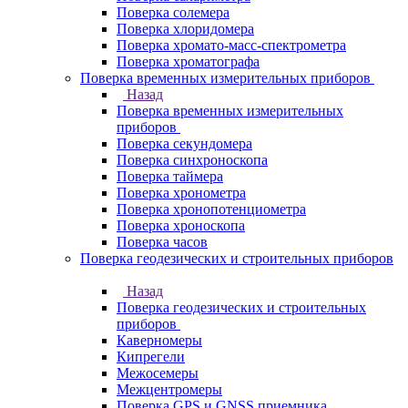
Поверка солемера
Поверка хлоридомера
Поверка хромато-масс-спектрометра
Поверка хроматографа
Поверка временных измерительных приборов
Назад
Поверка временных измерительных
приборов
Поверка секундомера
Поверка синхроноскопа
Поверка таймера
Поверка хронометра
Поверка хронопотенциометра
Поверка хроноскопа
Поверка часов
Поверка геодезических и строительных приборов
Назад
Поверка геодезических и строительных
приборов
Каверномеры
Кипрегели
Межосемеры
Межцентромеры
Поверка GPS и GNSS приемника