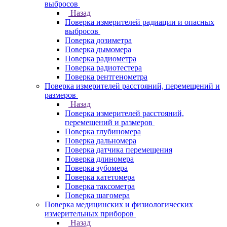
выбросов
Назад
Поверка измерителей радиации и опасных
выбросов
Поверка дозиметра
Поверка дымомера
Поверка радиометра
Поверка радиотестера
Поверка рентгенометра
Поверка измерителей расстояний, перемещений и
размеров
Назад
Поверка измерителей расстояний,
перемещений и размеров
Поверка глубиномера
Поверка дальномера
Поверка датчика перемещения
Поверка длиномера
Поверка зубомера
Поверка катетомера
Поверка таксометра
Поверка шагомера
Поверка медицинских и физиологических
измерительных приборов
Назад