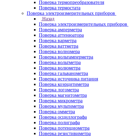
Поверка термопреобразователя
Поверка термостата
Поверка электроизмерительных приборов
Назад
Поверка электроизмерительных приборов
Поверка амперметра
Поверка аттенюатора
Поверка варметра
Поверка ваттметра
Поверка волномера
Поверка вольтамперметра
Поверка вольтметра
Поверка волюметра
Поверка гальванометра
Поверка источника питания
Поверка коэрцитиметра
Поверка логометра
Поверка магнитометра
Поверка микрометра
Поверка мультиметра
Поверка омметра
Поверка осциллографа
Поверка полиграфа
Поверка потенциометра
Поверка резистивиметра