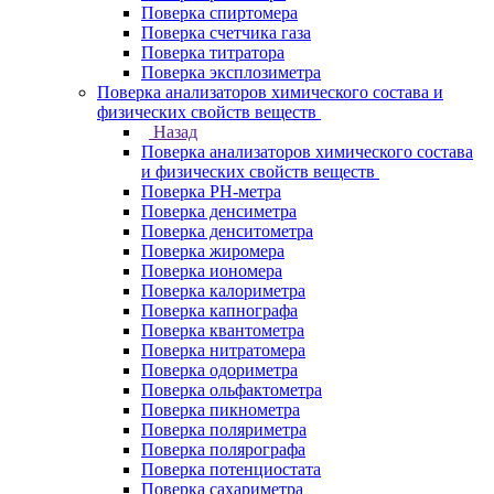
Поверка спиртомера
Поверка счетчика газа
Поверка титратора
Поверка эксплозиметра
Поверка анализаторов химического состава и
физических свойств веществ
Назад
Поверка анализаторов химического состава
и физических свойств веществ
Поверка PH-метра
Поверка денсиметра
Поверка денситометра
Поверка жиромера
Поверка иономера
Поверка калориметра
Поверка капнографа
Поверка квантометра
Поверка нитратомера
Поверка одориметра
Поверка ольфактометра
Поверка пикнометра
Поверка поляриметра
Поверка полярографа
Поверка потенциостата
Поверка сахариметра