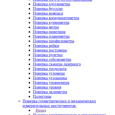
Поверка адгезиметра
Поверка буссоли
Поверка компаса
Поверка координатометра
Поверка курвиметра
Поверка метра
Поверка нивелира
Поверка планиметра
Поверка профилометра
Поверка рейки
Поверка ростомера
Поверка рулетки
Поверка сейсмометра
Поверка сканера лазерного
Поверка теодолита
Поверка угломера
Поверка угольника
Поверка уровнемера
Поверка уровня
Поверка эклиметра
Полигоны
Поверка геометрических и механических
измерительных инструментов
Назад
Поверка геометрических и механических