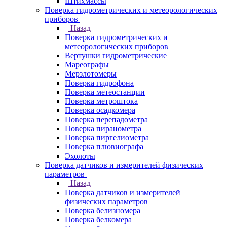
Штихмассы
Поверка гидрометрических и метеорологических
приборов
Назад
Поверка гидрометрических и
метеорологических приборов
Вертушки гидрометрические
Мареографы
Мерзлотомеры
Поверка гидрофона
Поверка метеостанции
Поверка метроштока
Поверка осадкомера
Поверка перепадометра
Поверка пиранометра
Поверка пиргелиометра
Поверка плювиографа
Эхолоты
Поверка датчиков и измерителей физических
параметров
Назад
Поверка датчиков и измерителей
физических параметров
Поверка белизномера
Поверка белкомера