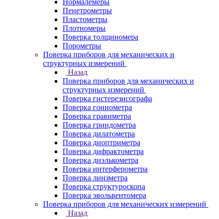
Нормалемеры
Пенетрометры
Пластометры
Плотномеры
Поверка толщиномера
Порометры
Поверка приборов для механических и
структурных измерений
Назад
Поверка приборов для механических и
структурных измерений
Поверка гистерезисографа
Поверка гониометра
Поверка гравиметра
Поверка гриндометра
Поверка дилатометра
Поверка диоптриметра
Поверка дифрактометра
Поверка диэлькометра
Поверка интерферометра
Поверка линзметра
Поверка структуроскопа
Поверка эвольвентомера
Поверка приборов для механических измерений
Назад