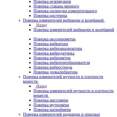
Поверка резервуаров
Поверка стакана мерного
Поверка цилиндра измерительного
Поверка цистерны
Поверка измерителей вибрации и колебаний
Назад
Поверка измерителей вибрации и колебаний
Поверка акселерометра
Поверка вибратора
Поверка виброанализатора
Поверка вибродатчика
Поверка виброметра
Поверка вибропреобразователя
Поверка вибростенда
Поверка дозкалибратора
Поверка измерителей мутности и плотности
веществ
Назад
Поверка измерителей мутности и плотности
веществ
Поверка массомера
Поверка мутномера
Поверка натриймера
Поверка измерителей радиации и опасных