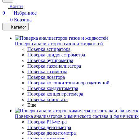
Войти
0
Избранное
0
Корзина
Каталог
Поверка анализаторов газов и жидкостей
Поверка аспиратора
Поверка ацидогастрометра
Поверка бутирометра
Поверка газоанализатора
Поверка газометра
Поверка дозатора
Поверка колонки топливораздаточной
Поверка кондуктометра
Поверка концентратомера
Поверка криостата
Еще
Поверка анализаторов химического состава и физических
Поверка PH-метра
Поверка денсиметра
Поверка денситометра
Поверка жиромера