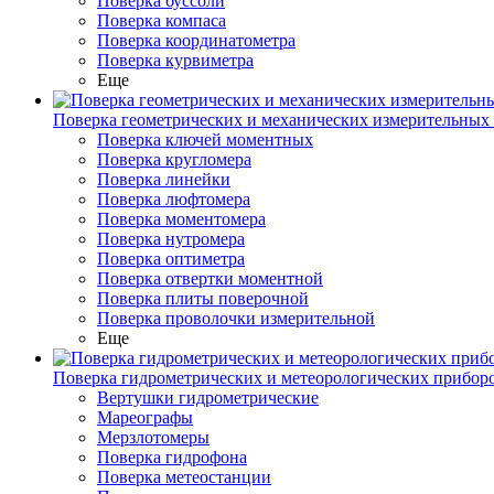
Поверка буссоли
Поверка компаса
Поверка координатометра
Поверка курвиметра
Еще
Поверка геометрических и механических измерительных
Поверка ключей моментных
Поверка кругломера
Поверка линейки
Поверка люфтомера
Поверка моментомера
Поверка нутромера
Поверка оптиметра
Поверка отвертки моментной
Поверка плиты поверочной
Поверка проволочки измерительной
Еще
Поверка гидрометрических и метеорологических прибор
Вертушки гидрометрические
Мареографы
Мерзлотомеры
Поверка гидрофона
Поверка метеостанции