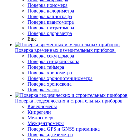
Поверка иономера
Поверка калориметра
Поверка капнографа
Поверка квантометра
Поверка нитратомера
Поверка одориметра
Еще
Поверка временных измерительных приборов
Поверка секундомера
Поверка синхроноскопа
Поверка таймера
Поверка хронометра
Поверка хронопотенциометра
Поверка хроноскопа
Поверка часов
Поверка геодезических и строительных приборов
Каверномеры
Кипрегели
Межосемеры
Межцентромеры
Поверка GPS и GNSS приемника
Поверка адгезиметра