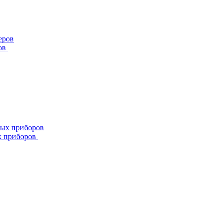
ов
х приборов