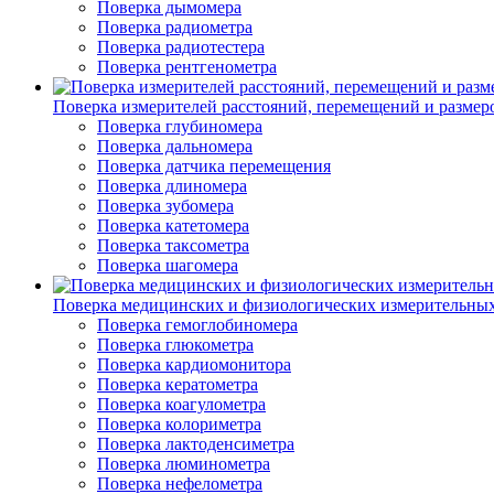
Поверка дымомера
Поверка радиометра
Поверка радиотестера
Поверка рентгенометра
Поверка измерителей расстояний, перемещений и размер
Поверка глубиномера
Поверка дальномера
Поверка датчика перемещения
Поверка длиномера
Поверка зубомера
Поверка катетомера
Поверка таксометра
Поверка шагомера
Поверка медицинских и физиологических измерительны
Поверка гемоглобиномера
Поверка глюкометра
Поверка кардиомонитора
Поверка кератометра
Поверка коагулометра
Поверка колориметра
Поверка лактоденсиметра
Поверка люминометра
Поверка нефелометра