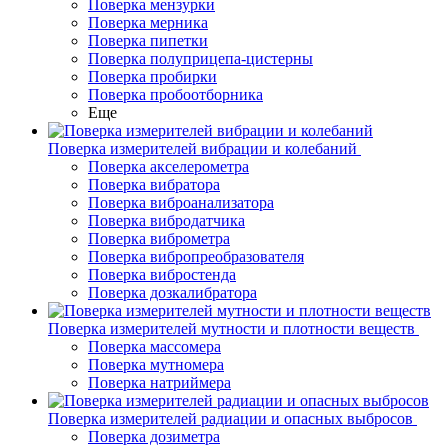
Поверка мензурки
Поверка мерника
Поверка пипетки
Поверка полуприцепа-цистерны
Поверка пробирки
Поверка пробоотборника
Еще
Поверка измерителей вибрации и колебаний
Поверка акселерометра
Поверка вибратора
Поверка виброанализатора
Поверка вибродатчика
Поверка виброметра
Поверка вибропреобразователя
Поверка вибростенда
Поверка дозкалибратора
Поверка измерителей мутности и плотности веществ
Поверка массомера
Поверка мутномера
Поверка натриймера
Поверка измерителей радиации и опасных выбросов
Поверка дозиметра