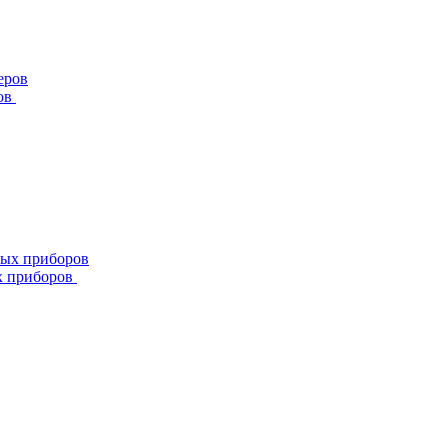
ов
х приборов