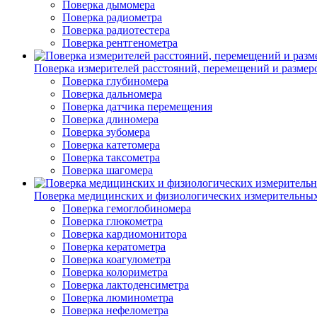
Поверка дымомера
Поверка радиометра
Поверка радиотестера
Поверка рентгенометра
Поверка измерителей расстояний, перемещений и размер
Поверка глубиномера
Поверка дальномера
Поверка датчика перемещения
Поверка длиномера
Поверка зубомера
Поверка катетомера
Поверка таксометра
Поверка шагомера
Поверка медицинских и физиологических измерительны
Поверка гемоглобиномера
Поверка глюкометра
Поверка кардиомонитора
Поверка кератометра
Поверка коагулометра
Поверка колориметра
Поверка лактоденсиметра
Поверка люминометра
Поверка нефелометра