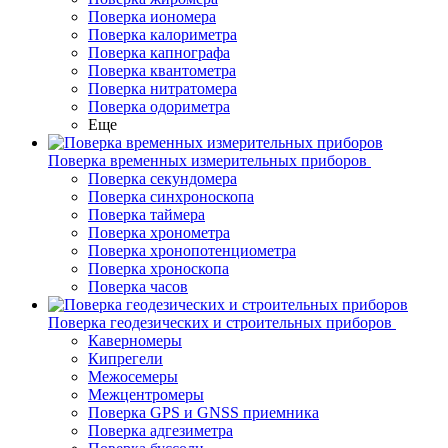
Поверка иономера
Поверка калориметра
Поверка капнографа
Поверка квантометра
Поверка нитратомера
Поверка одориметра
Еще
Поверка временных измерительных приборов
Поверка секундомера
Поверка синхроноскопа
Поверка таймера
Поверка хронометра
Поверка хронопотенциометра
Поверка хроноскопа
Поверка часов
Поверка геодезических и строительных приборов
Каверномеры
Кипрегели
Межосемеры
Межцентромеры
Поверка GPS и GNSS приемника
Поверка адгезиметра