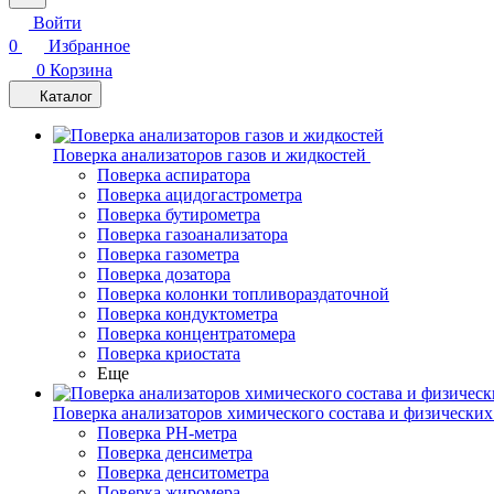
Войти
0
Избранное
0
Корзина
Каталог
Поверка анализаторов газов и жидкостей
Поверка аспиратора
Поверка ацидогастрометра
Поверка бутирометра
Поверка газоанализатора
Поверка газометра
Поверка дозатора
Поверка колонки топливораздаточной
Поверка кондуктометра
Поверка концентратомера
Поверка криостата
Еще
Поверка анализаторов химического состава и физических
Поверка PH-метра
Поверка денсиметра
Поверка денситометра
Поверка жиромера