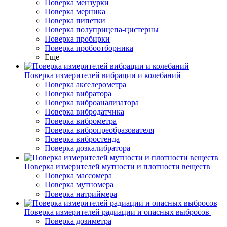
Поверка мензурки
Поверка мерника
Поверка пипетки
Поверка полуприцепа-цистерны
Поверка пробирки
Поверка пробоотборника
Еще
Поверка измерителей вибрации и колебаний
Поверка акселерометра
Поверка вибратора
Поверка виброанализатора
Поверка вибродатчика
Поверка виброметра
Поверка вибропреобразователя
Поверка вибростенда
Поверка дозкалибратора
Поверка измерителей мутности и плотности веществ
Поверка массомера
Поверка мутномера
Поверка натриймера
Поверка измерителей радиации и опасных выбросов
Поверка дозиметра