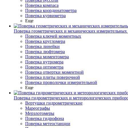
Поверка буссоли
Поверка компаса
Поверка координатометра
Поверка курвиметра
Еще
Поверка геометрических и механических измерительных
Поверка ключей моментных
Поверка кругломера
Поверка линейки
Поверка люфтомера
Поверка моментомера
Поверка нутромера
Поверка оптиметра
Поверка отвертки моментной
Поверка плиты поверочной
Поверка проволочки измерительной
Еще
Поверка гидрометрических и метеорологических прибор
Вертушки гидрометрические
Мареографы
Мерзлотомеры
Поверка гидрофона
Поверка метеостанции