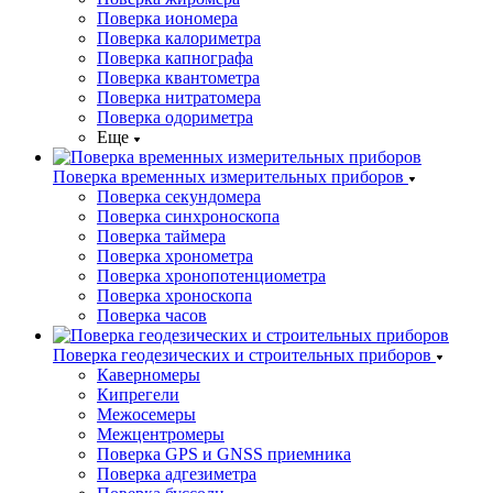
Поверка иономера
Поверка калориметра
Поверка капнографа
Поверка квантометра
Поверка нитратомера
Поверка одориметра
Еще
Поверка временных измерительных приборов
Поверка секундомера
Поверка синхроноскопа
Поверка таймера
Поверка хронометра
Поверка хронопотенциометра
Поверка хроноскопа
Поверка часов
Поверка геодезических и строительных приборов
Каверномеры
Кипрегели
Межосемеры
Межцентромеры
Поверка GPS и GNSS приемника
Поверка адгезиметра