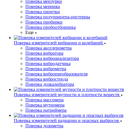
Поверка мензурки
Поверка мерника
Поверка пипетки
Поверка полуприцепа-цистерны
Поверка пробирки
Поверка пробоотборника
Еще
Поверка измерителей вибрации и колебаний
Поверка акселерометра
Поверка вибратора
Поверка виброанализатора
Поверка вибродатчика
Поверка виброметра
Поверка вибропреобразователя
Поверка вибростенда
Поверка дозкалибратора
Поверка измерителей мутности и плотности веществ
Поверка массомера
Поверка мутномера
Поверка натриймера
Поверка измерителей радиации и опасных выбросов
Поверка дозиметра