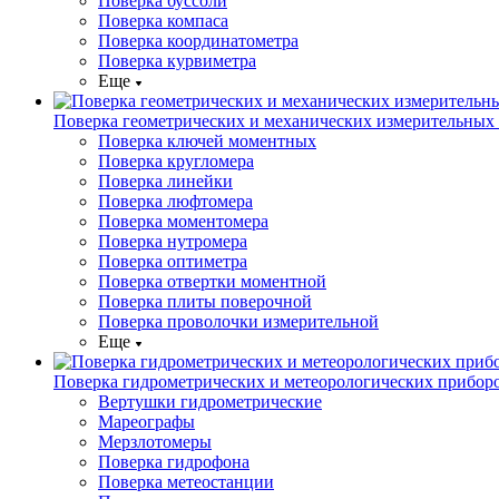
Поверка буссоли
Поверка компаса
Поверка координатометра
Поверка курвиметра
Еще
Поверка геометрических и механических измерительных
Поверка ключей моментных
Поверка кругломера
Поверка линейки
Поверка люфтомера
Поверка моментомера
Поверка нутромера
Поверка оптиметра
Поверка отвертки моментной
Поверка плиты поверочной
Поверка проволочки измерительной
Еще
Поверка гидрометрических и метеорологических прибор
Вертушки гидрометрические
Мареографы
Мерзлотомеры
Поверка гидрофона
Поверка метеостанции