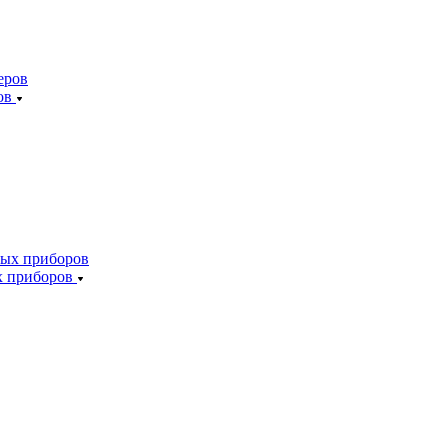
ов
х приборов