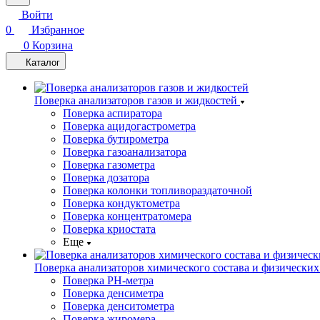
Войти
0
Избранное
0
Корзина
Каталог
Поверка анализаторов газов и жидкостей
Поверка аспиратора
Поверка ацидогастрометра
Поверка бутирометра
Поверка газоанализатора
Поверка газометра
Поверка дозатора
Поверка колонки топливораздаточной
Поверка кондуктометра
Поверка концентратомера
Поверка криостата
Еще
Поверка анализаторов химического состава и физических
Поверка PH-метра
Поверка денсиметра
Поверка денситометра
Поверка жиромера