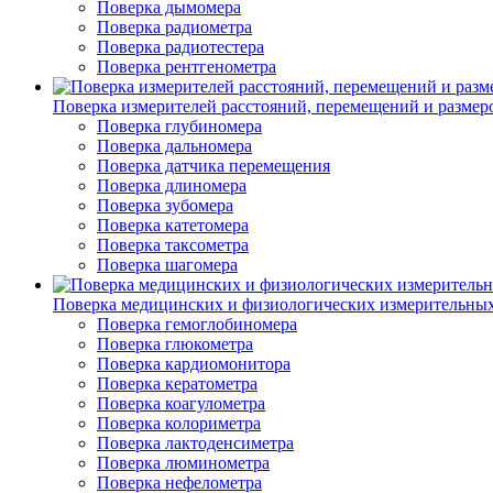
Поверка дымомера
Поверка радиометра
Поверка радиотестера
Поверка рентгенометра
Поверка измерителей расстояний, перемещений и размер
Поверка глубиномера
Поверка дальномера
Поверка датчика перемещения
Поверка длиномера
Поверка зубомера
Поверка катетомера
Поверка таксометра
Поверка шагомера
Поверка медицинских и физиологических измерительны
Поверка гемоглобиномера
Поверка глюкометра
Поверка кардиомонитора
Поверка кератометра
Поверка коагулометра
Поверка колориметра
Поверка лактоденсиметра
Поверка люминометра
Поверка нефелометра