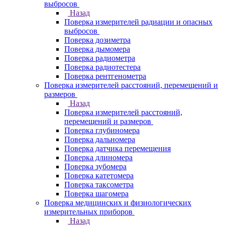
выбросов
Назад
Поверка измерителей радиации и опасных
выбросов
Поверка дозиметра
Поверка дымомера
Поверка радиометра
Поверка радиотестера
Поверка рентгенометра
Поверка измерителей расстояний, перемещений и
размеров
Назад
Поверка измерителей расстояний,
перемещений и размеров
Поверка глубиномера
Поверка дальномера
Поверка датчика перемещения
Поверка длиномера
Поверка зубомера
Поверка катетомера
Поверка таксометра
Поверка шагомера
Поверка медицинских и физиологических
измерительных приборов
Назад