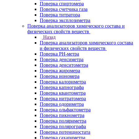
Поверка спиртомера
Поверка счетчика газа
Поверка титратора
Поверка эксплозиметра
Поверка анализаторов химического состава и
физических свойств веществ
Назад
Поверка анализаторов химического состава
и физических свойств веществ
Поверка PH-метра
Поверка денсиметра
Поверка денситометра
Поверка жиромера
Поверка иономера
Поверка калориметра
Поверка капнографа
Поверка квантометра
Поверка нитратомера
Поверка одориметра
Поверка ольфактометра
Поверка пикнометра
Поверка поляриметра
Поверка полярографа
Поверка потенциостата
Поверка сахариметра