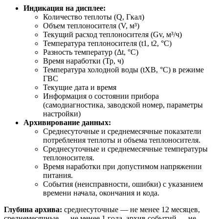
Индикация на дисплее:
Количество теплоты (Q, Гкал)
Объем теплоносителя (V, м³)
Текущий расход теплоносителя (Gv, м³/ч)
Температура теплоносителя (t1, t2, °C)
Разность температур (Δt, °C)
Время наработки (Тр, ч)
Температура холодной воды (tXB, °C) в режиме
ГВС
Текущие дата и время
Информация о состоянии прибора
(самодиагностика, заводской номер, параметры
настройки)
Архивирование данных:
Среднесуточные и среднемесячные показатели
потребления теплоты и объема теплоносителя.
Среднесуточные и среднемесячные температуры
теплоносителя.
Время наработки при допустимом напряжении
питания.
События (неисправности, ошибки) с указанием
времени начала, окончания и кода.
Глубина архива:
среднесуточные — не менее 12 месяцев,
среднемесячные — не менее 1 года, архив событий — не