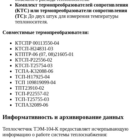
Комплект термопреобразователей сопротивления
(КТС) или термопреобразователи сопротивления
(ТС):
До двух штук для измерения температуры
теплоносителя.
Совместимые термопреобразователи:
КТСПР 00113550-04
КТСП-Н24831-03
КТПТР-06 (07, 08)21605-01
КТСП-Р22556-02
КТСП-Т25754-03
ТСПА-К32088-06
ТСП-Н17925-04
ТСП 109819099-04
ТПТ23910-02
ТСП-Р22557-02
ТСП-Т25755-03
ТСПА32089-06
Информативность и архивирование данных
Теплосчетчик ТЭМ-104-К предоставляет исчерпывающую
информацию о работе системы теплоснабжения: