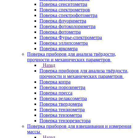
Поверка сенситометра
Поверка спектрометров
Поверка спектрофотометра
Поверка флуориметра
Поверка фотоколориметра
Поверка фотометра
Поверка Фурье-спектрометра
Поверка эллипсометра
Поверка яркомера
Поверка приборов для анализа твёрдости,
прочности и механических параметров
Назад
Поверка приборов для анализа твёрдости,
прочности и механических параметров
Поверка копра
Поверка порозиметра
Поверка пресса
Поверка релаксометра
Поверка твердомера
Поверка тензиометра
Поверка тензометра
Поверка тензорезистора
Поверка приборов для взвешивания и измерения
массы
Назад