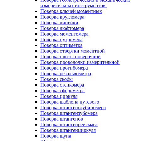
измерительных инструментов
Поверка ключей моментных
Поверка кругломера
Поверка линейки
Поверка люфтомера
Поверка моментомера
Поверка нутромера
Поверка оптиметра
Поверка отвертки моментной
Поверка плиты поверочной
Поверка проволочки измерительной
Поверка прогибомера
Поверка резольвометра
Поверка скобы
Поверка стенкомера
Поверка сферометра
Поверка циркуля
Поверка шаблона путевого
Поверка штангенглубиномера
Поверка штангензубомера
Поверка штангенов
Поверка штангенрейсмаса
Поверка штангенциркуля
Поверка щупа