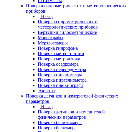
Штихмассы
Поверка гидрометрических и метеорологических
приборов
Назад
Поверка гидрометрических и
метеорологических приборов
Вертушки гидрометрические
Мареографы
Мерзлотомеры
Поверка гидрофона
Поверка метеостанции
Поверка метроштока
Поверка осадкомера
Поверка перепадометра
Поверка пиранометра
Поверка пиргелиометра
Поверка плювиографа
Эхолоты
Поверка датчиков и измерителей физических
параметров
Назад
Поверка датчиков и измерителей
физических параметров
Поверка белизномера
Поверка белкомера