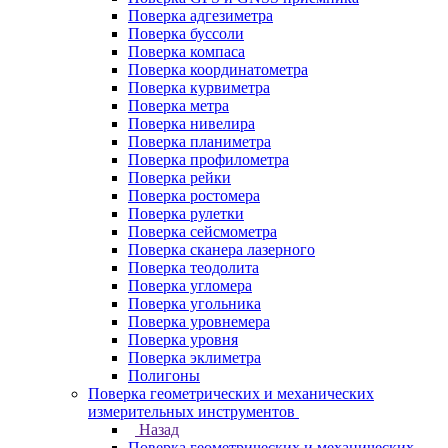
Поверка адгезиметра
Поверка буссоли
Поверка компаса
Поверка координатометра
Поверка курвиметра
Поверка метра
Поверка нивелира
Поверка планиметра
Поверка профилометра
Поверка рейки
Поверка ростомера
Поверка рулетки
Поверка сейсмометра
Поверка сканера лазерного
Поверка теодолита
Поверка угломера
Поверка угольника
Поверка уровнемера
Поверка уровня
Поверка эклиметра
Полигоны
Поверка геометрических и механических
измерительных инструментов
Назад
Поверка геометрических и механических