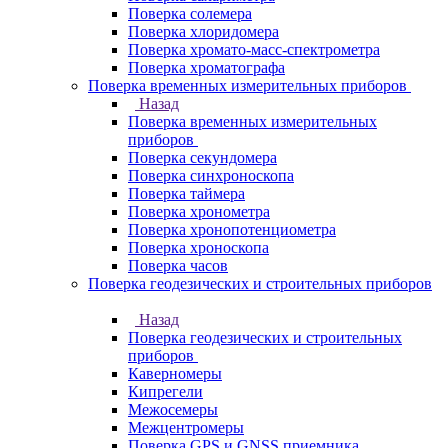
Поверка солемера
Поверка хлоридомера
Поверка хромато-масс-спектрометра
Поверка хроматографа
Поверка временных измерительных приборов
Назад
Поверка временных измерительных
приборов
Поверка секундомера
Поверка синхроноскопа
Поверка таймера
Поверка хронометра
Поверка хронопотенциометра
Поверка хроноскопа
Поверка часов
Поверка геодезических и строительных приборов
Назад
Поверка геодезических и строительных
приборов
Каверномеры
Кипрегели
Межосемеры
Межцентромеры
Поверка GPS и GNSS приемника