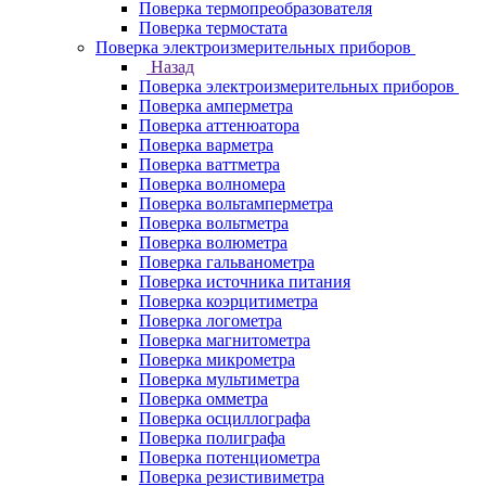
Поверка термопреобразователя
Поверка термостата
Поверка электроизмерительных приборов
Назад
Поверка электроизмерительных приборов
Поверка амперметра
Поверка аттенюатора
Поверка варметра
Поверка ваттметра
Поверка волномера
Поверка вольтамперметра
Поверка вольтметра
Поверка волюметра
Поверка гальванометра
Поверка источника питания
Поверка коэрцитиметра
Поверка логометра
Поверка магнитометра
Поверка микрометра
Поверка мультиметра
Поверка омметра
Поверка осциллографа
Поверка полиграфа
Поверка потенциометра
Поверка резистивиметра