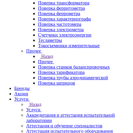
Поверка трансформатора
Поверка ферритометра
Поверка феррометра
Поверка характериографа
Поверка частотомера
Поверка электрометра
Счетчики электроэнергии
Тесламетры
Токосъемники измерительные
Прочее
Назад
Прочее
Поверка станков балансировочных
Поверка тарификатора
Поверка трубы аэродинамической
Поверка шприцов
Бренды
Акции
Услуги
Назад
Услуги
Аккредитация и аттестация испытательной
лаборатории
Аттестация и обучение специалистов
Аттестация испытательного оборудования