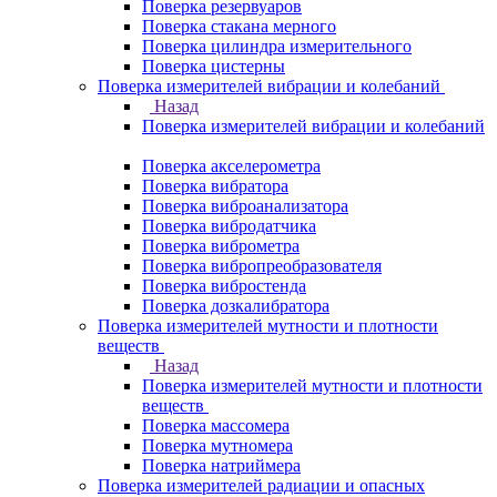
Поверка резервуаров
Поверка стакана мерного
Поверка цилиндра измерительного
Поверка цистерны
Поверка измерителей вибрации и колебаний
Назад
Поверка измерителей вибрации и колебаний
Поверка акселерометра
Поверка вибратора
Поверка виброанализатора
Поверка вибродатчика
Поверка виброметра
Поверка вибропреобразователя
Поверка вибростенда
Поверка дозкалибратора
Поверка измерителей мутности и плотности
веществ
Назад
Поверка измерителей мутности и плотности
веществ
Поверка массомера
Поверка мутномера
Поверка натриймера
Поверка измерителей радиации и опасных