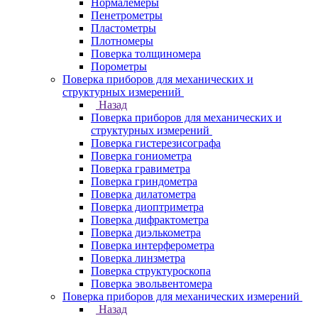
Нормалемеры
Пенетрометры
Пластометры
Плотномеры
Поверка толщиномера
Порометры
Поверка приборов для механических и
структурных измерений
Назад
Поверка приборов для механических и
структурных измерений
Поверка гистерезисографа
Поверка гониометра
Поверка гравиметра
Поверка гриндометра
Поверка дилатометра
Поверка диоптриметра
Поверка дифрактометра
Поверка диэлькометра
Поверка интерферометра
Поверка линзметра
Поверка структуроскопа
Поверка эвольвентомера
Поверка приборов для механических измерений
Назад