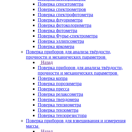
Поверка сенситометра
Поверка спектрометров
Поверка спектрофотометра
Поверка флуориметра
Поверка фотоколориметра
Поверка фотометра
Поверка Фурье-спектрометра
Поверка эллипсометра
Поверка яркомера
Поверка приборов для анализа твёрдости,
прочности и механических параметров
Назад
Поверка приборов для анализа твёрдости,
прочности и механических параметров
Поверка копра
Поверка порозиметра
Поверка пресса
Поверка релаксометра
Поверка твердомера
Поверка тензиометра
Поверка тензометра
Поверка тензорезистора
Поверка приборов для взвешивания и измерения
массы
Назад