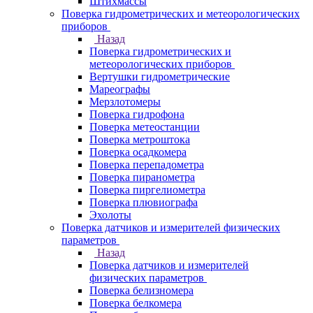
Штихмассы
Поверка гидрометрических и метеорологических
приборов
Назад
Поверка гидрометрических и
метеорологических приборов
Вертушки гидрометрические
Мареографы
Мерзлотомеры
Поверка гидрофона
Поверка метеостанции
Поверка метроштока
Поверка осадкомера
Поверка перепадометра
Поверка пиранометра
Поверка пиргелиометра
Поверка плювиографа
Эхолоты
Поверка датчиков и измерителей физических
параметров
Назад
Поверка датчиков и измерителей
физических параметров
Поверка белизномера
Поверка белкомера