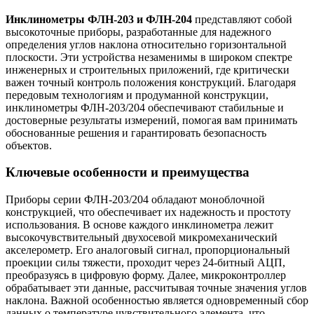
Инклинометры ФЛН-203 и ФЛН-204
представляют собой
высокоточные приборы, разработанные для надежного
определения углов наклона относительно горизонтальной
плоскости. Эти устройства незаменимы в широком спектре
инженерных и строительных приложений, где критически
важен точный контроль положения конструкций. Благодаря
передовым технологиям и продуманной конструкции,
инклинометры ФЛН-203/204 обеспечивают стабильные и
достоверные результаты измерений, помогая вам принимать
обоснованные решения и гарантировать безопасность
объектов.
Ключевые особенности и преимущества
Приборы серии ФЛН-203/204 обладают моноблочной
конструкцией, что обеспечивает их надежность и простоту
использования. В основе каждого инклинометра лежит
высокочувствительный двухосевой микромеханический
акселерометр. Его аналоговый сигнал, пропорциональный
проекции силы тяжести, проходит через 24-битный АЦП,
преобразуясь в цифровую форму. Далее, микроконтроллер
обрабатывает эти данные, рассчитывая точные значения углов
наклона. Важной особенностью является одновременный сбор
данных о температуре чувствительного элемента, что