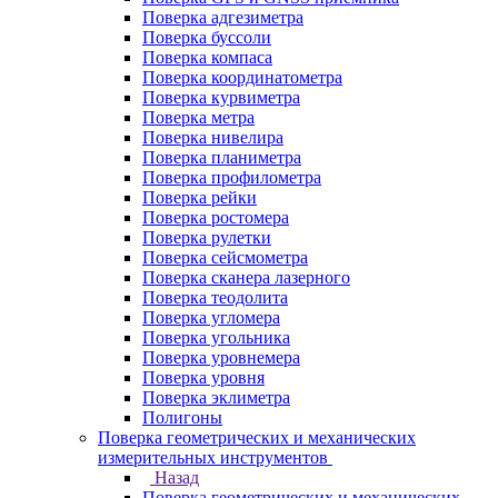
Поверка адгезиметра
Поверка буссоли
Поверка компаса
Поверка координатометра
Поверка курвиметра
Поверка метра
Поверка нивелира
Поверка планиметра
Поверка профилометра
Поверка рейки
Поверка ростомера
Поверка рулетки
Поверка сейсмометра
Поверка сканера лазерного
Поверка теодолита
Поверка угломера
Поверка угольника
Поверка уровнемера
Поверка уровня
Поверка эклиметра
Полигоны
Поверка геометрических и механических
измерительных инструментов
Назад
Поверка геометрических и механических