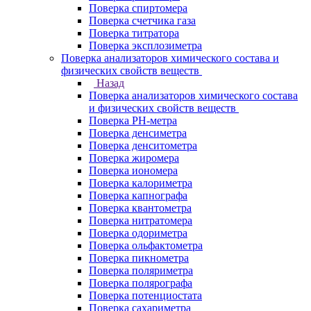
Поверка спиртомера
Поверка счетчика газа
Поверка титратора
Поверка эксплозиметра
Поверка анализаторов химического состава и
физических свойств веществ
Назад
Поверка анализаторов химического состава
и физических свойств веществ
Поверка PH-метра
Поверка денсиметра
Поверка денситометра
Поверка жиромера
Поверка иономера
Поверка калориметра
Поверка капнографа
Поверка квантометра
Поверка нитратомера
Поверка одориметра
Поверка ольфактометра
Поверка пикнометра
Поверка поляриметра
Поверка полярографа
Поверка потенциостата
Поверка сахариметра