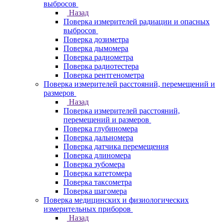
выбросов
Назад
Поверка измерителей радиации и опасных
выбросов
Поверка дозиметра
Поверка дымомера
Поверка радиометра
Поверка радиотестера
Поверка рентгенометра
Поверка измерителей расстояний, перемещений и
размеров
Назад
Поверка измерителей расстояний,
перемещений и размеров
Поверка глубиномера
Поверка дальномера
Поверка датчика перемещения
Поверка длиномера
Поверка зубомера
Поверка катетомера
Поверка таксометра
Поверка шагомера
Поверка медицинских и физиологических
измерительных приборов
Назад