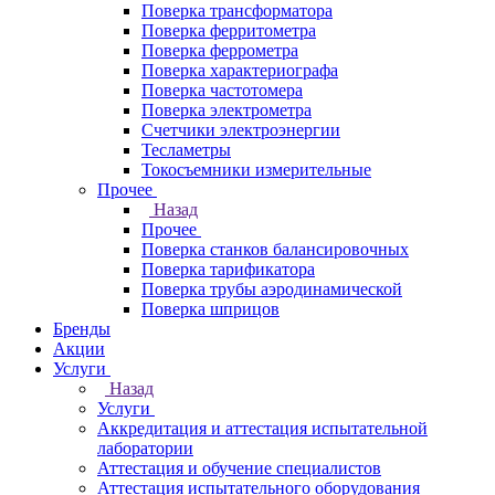
Поверка трансформатора
Поверка ферритометра
Поверка феррометра
Поверка характериографа
Поверка частотомера
Поверка электрометра
Счетчики электроэнергии
Тесламетры
Токосъемники измерительные
Прочее
Назад
Прочее
Поверка станков балансировочных
Поверка тарификатора
Поверка трубы аэродинамической
Поверка шприцов
Бренды
Акции
Услуги
Назад
Услуги
Аккредитация и аттестация испытательной
лаборатории
Аттестация и обучение специалистов
Аттестация испытательного оборудования