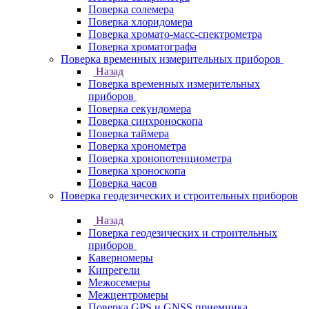
Поверка солемера
Поверка хлоридомера
Поверка хромато-масс-спектрометра
Поверка хроматографа
Поверка временных измерительных приборов
Назад
Поверка временных измерительных
приборов
Поверка секундомера
Поверка синхроноскопа
Поверка таймера
Поверка хронометра
Поверка хронопотенциометра
Поверка хроноскопа
Поверка часов
Поверка геодезических и строительных приборов
Назад
Поверка геодезических и строительных
приборов
Каверномеры
Кипрегели
Межосемеры
Межцентромеры
Поверка GPS и GNSS приемника