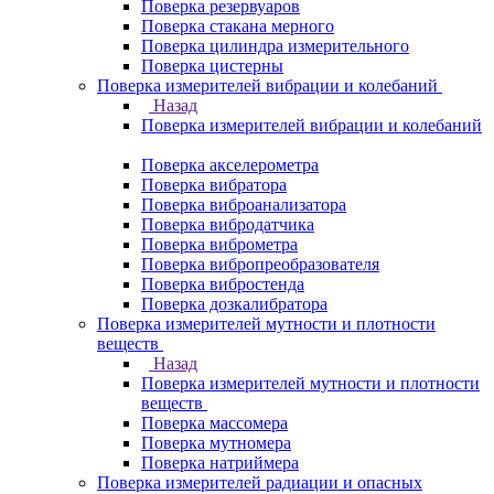
Поверка резервуаров
Поверка стакана мерного
Поверка цилиндра измерительного
Поверка цистерны
Поверка измерителей вибрации и колебаний
Назад
Поверка измерителей вибрации и колебаний
Поверка акселерометра
Поверка вибратора
Поверка виброанализатора
Поверка вибродатчика
Поверка виброметра
Поверка вибропреобразователя
Поверка вибростенда
Поверка дозкалибратора
Поверка измерителей мутности и плотности
веществ
Назад
Поверка измерителей мутности и плотности
веществ
Поверка массомера
Поверка мутномера
Поверка натриймера
Поверка измерителей радиации и опасных