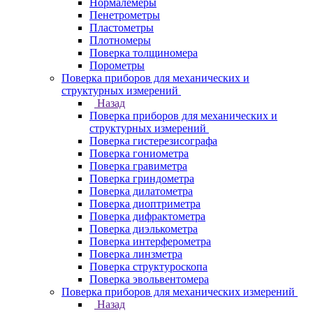
Нормалемеры
Пенетрометры
Пластометры
Плотномеры
Поверка толщиномера
Порометры
Поверка приборов для механических и
структурных измерений
Назад
Поверка приборов для механических и
структурных измерений
Поверка гистерезисографа
Поверка гониометра
Поверка гравиметра
Поверка гриндометра
Поверка дилатометра
Поверка диоптриметра
Поверка дифрактометра
Поверка диэлькометра
Поверка интерферометра
Поверка линзметра
Поверка структуроскопа
Поверка эвольвентомера
Поверка приборов для механических измерений
Назад