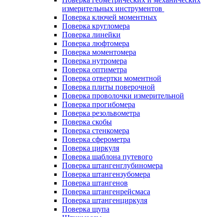
измерительных инструментов
Поверка ключей моментных
Поверка кругломера
Поверка линейки
Поверка люфтомера
Поверка моментомера
Поверка нутромера
Поверка оптиметра
Поверка отвертки моментной
Поверка плиты поверочной
Поверка проволочки измерительной
Поверка прогибомера
Поверка резольвометра
Поверка скобы
Поверка стенкомера
Поверка сферометра
Поверка циркуля
Поверка шаблона путевого
Поверка штангенглубиномера
Поверка штангензубомера
Поверка штангенов
Поверка штангенрейсмаса
Поверка штангенциркуля
Поверка щупа