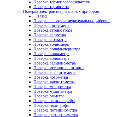
Поверка термопреобразователя
Поверка термостата
Поверка электроизмерительных приборов
Назад
Поверка электроизмерительных приборов
Поверка амперметра
Поверка аттенюатора
Поверка варметра
Поверка ваттметра
Поверка волномера
Поверка вольтамперметра
Поверка вольтметра
Поверка волюметра
Поверка гальванометра
Поверка источника питания
Поверка коэрцитиметра
Поверка логометра
Поверка магнитометра
Поверка микрометра
Поверка мультиметра
Поверка омметра
Поверка осциллографа
Поверка полиграфа
Поверка потенциометра
Поверка резистивиметра