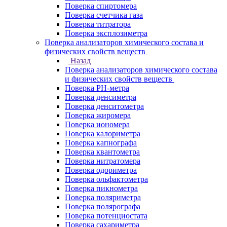
Поверка спиртомера
Поверка счетчика газа
Поверка титратора
Поверка эксплозиметра
Поверка анализаторов химического состава и
физических свойств веществ
Назад
Поверка анализаторов химического состава
и физических свойств веществ
Поверка PH-метра
Поверка денсиметра
Поверка денситометра
Поверка жиромера
Поверка иономера
Поверка калориметра
Поверка капнографа
Поверка квантометра
Поверка нитратомера
Поверка одориметра
Поверка ольфактометра
Поверка пикнометра
Поверка поляриметра
Поверка полярографа
Поверка потенциостата
Поверка сахариметра