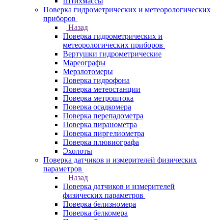
Штихмассы
Поверка гидрометрических и метеорологических
приборов
Назад
Поверка гидрометрических и
метеорологических приборов
Вертушки гидрометрические
Мареографы
Мерзлотомеры
Поверка гидрофона
Поверка метеостанции
Поверка метроштока
Поверка осадкомера
Поверка перепадометра
Поверка пиранометра
Поверка пиргелиометра
Поверка плювиографа
Эхолоты
Поверка датчиков и измерителей физических
параметров
Назад
Поверка датчиков и измерителей
физических параметров
Поверка белизномера
Поверка белкомера