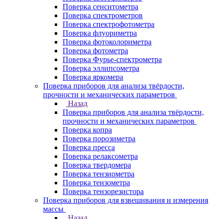
Поверка сенситометра
Поверка спектрометров
Поверка спектрофотометра
Поверка флуориметра
Поверка фотоколориметра
Поверка фотометра
Поверка Фурье-спектрометра
Поверка эллипсометра
Поверка яркомера
Поверка приборов для анализа твёрдости,
прочности и механических параметров
Назад
Поверка приборов для анализа твёрдости,
прочности и механических параметров
Поверка копра
Поверка порозиметра
Поверка пресса
Поверка релаксометра
Поверка твердомера
Поверка тензиометра
Поверка тензометра
Поверка тензорезистора
Поверка приборов для взвешивания и измерения
массы
Назад