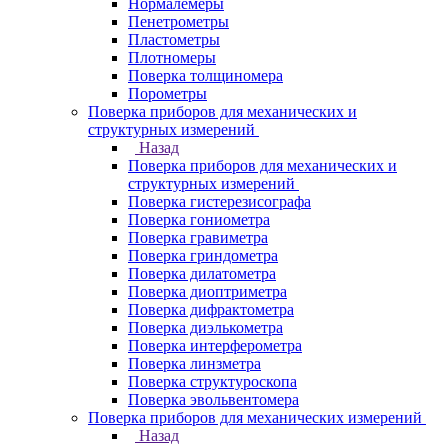
Нормалемеры
Пенетрометры
Пластометры
Плотномеры
Поверка толщиномера
Порометры
Поверка приборов для механических и
структурных измерений
Назад
Поверка приборов для механических и
структурных измерений
Поверка гистерезисографа
Поверка гониометра
Поверка гравиметра
Поверка гриндометра
Поверка дилатометра
Поверка диоптриметра
Поверка дифрактометра
Поверка диэлькометра
Поверка интерферометра
Поверка линзметра
Поверка структуроскопа
Поверка эвольвентомера
Поверка приборов для механических измерений
Назад