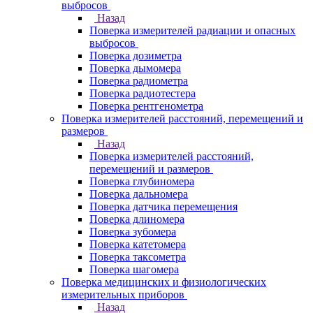
выбросов
Назад
Поверка измерителей радиации и опасных
выбросов
Поверка дозиметра
Поверка дымомера
Поверка радиометра
Поверка радиотестера
Поверка рентгенометра
Поверка измерителей расстояний, перемещений и
размеров
Назад
Поверка измерителей расстояний,
перемещений и размеров
Поверка глубиномера
Поверка дальномера
Поверка датчика перемещения
Поверка длиномера
Поверка зубомера
Поверка катетомера
Поверка таксометра
Поверка шагомера
Поверка медицинских и физиологических
измерительных приборов
Назад