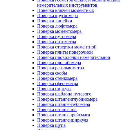
измерительных инструментов
Поверка ключей моментных
Поверка кругломера
Поверка линейки
Поверка люфтомера
Поверка моментомера
Поверка нутромера
Поверка оптиметра
Поверка отвертки моментной
Поверка плиты поверочной
Поверка проволочки измерительной
Поверка прогибомера
Поверка резольвометра
Поверка скобы
Поверка стенкомера
Поверка сферометра
Поверка циркуля
Поверка шаблона путевого
Поверка штангенглубиномера
Поверка штангензубомера
Поверка штангенов
Поверка штангенрейсмаса
Поверка штангенциркуля
Поверка щупа