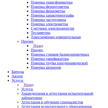
Поверка трансформатора
Поверка ферритометра
Поверка феррометра
Поверка характериографа
Поверка частотомера
Поверка электрометра
Счетчики электроэнергии
Тесламетры
Токосъемники измерительные
Прочее
Назад
Прочее
Поверка станков балансировочных
Поверка тарификатора
Поверка трубы аэродинамической
Поверка шприцов
Бренды
Акции
Услуги
Назад
Услуги
Аккредитация и аттестация испытательной
лаборатории
Аттестация и обучение специалистов
Аттестация испытательного оборудования