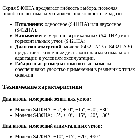
Серия S400HA предлагает гибкость выбора, позволяя
подобрать оптимальную модель под конкретные задачи:
Исполнение:
одноосное (S411HA) или двухосное
(S412HA).
Назначение:
измерение вертикальных (S411HA) или
горизонтальных углов (S421HA).
Диапазон измерений:
модели S432HA15 и S432HA30
предлагают различные диапазоны для максимальной
адаптации к условиям эксплуатации.
Габаритные размеры:
компактные размеры
обеспечивают удобство применения в различных типах
скважин.
Технические характеристики
Диапазоны измерений зенитных углов:
Модели S410HA: ±5°, ±10°, ±15°, ±20°, ±30°
Модели S430HA: ±5°, ±10°, ±15°, ±20°, ±30°
Диапазоны измерений азимутальных углов:
Модели S420HA: ±10°, ±15°, ±20°, ±90°