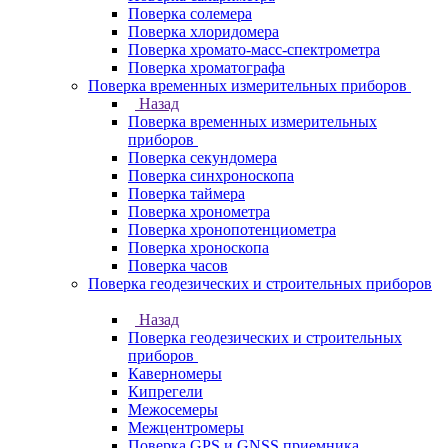
Поверка солемера
Поверка хлоридомера
Поверка хромато-масс-спектрометра
Поверка хроматографа
Поверка временных измерительных приборов
Назад
Поверка временных измерительных
приборов
Поверка секундомера
Поверка синхроноскопа
Поверка таймера
Поверка хронометра
Поверка хронопотенциометра
Поверка хроноскопа
Поверка часов
Поверка геодезических и строительных приборов
Назад
Поверка геодезических и строительных
приборов
Каверномеры
Кипрегели
Межосемеры
Межцентромеры
Поверка GPS и GNSS приемника