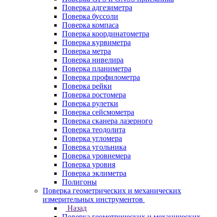
Поверка адгезиметра
Поверка буссоли
Поверка компаса
Поверка координатометра
Поверка курвиметра
Поверка метра
Поверка нивелира
Поверка планиметра
Поверка профилометра
Поверка рейки
Поверка ростомера
Поверка рулетки
Поверка сейсмометра
Поверка сканера лазерного
Поверка теодолита
Поверка угломера
Поверка угольника
Поверка уровнемера
Поверка уровня
Поверка эклиметра
Полигоны
Поверка геометрических и механических
измерительных инструментов
Назад
Поверка геометрических и механических