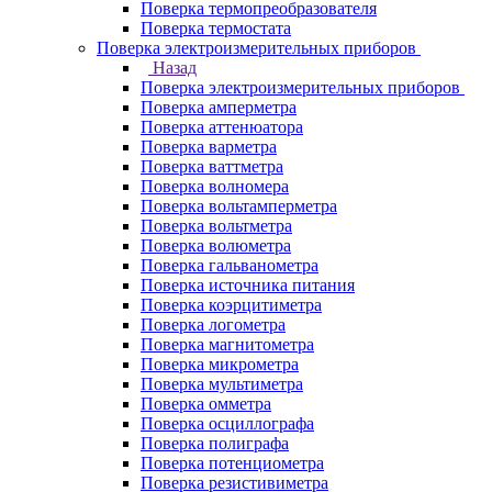
Поверка термопреобразователя
Поверка термостата
Поверка электроизмерительных приборов
Назад
Поверка электроизмерительных приборов
Поверка амперметра
Поверка аттенюатора
Поверка варметра
Поверка ваттметра
Поверка волномера
Поверка вольтамперметра
Поверка вольтметра
Поверка волюметра
Поверка гальванометра
Поверка источника питания
Поверка коэрцитиметра
Поверка логометра
Поверка магнитометра
Поверка микрометра
Поверка мультиметра
Поверка омметра
Поверка осциллографа
Поверка полиграфа
Поверка потенциометра
Поверка резистивиметра