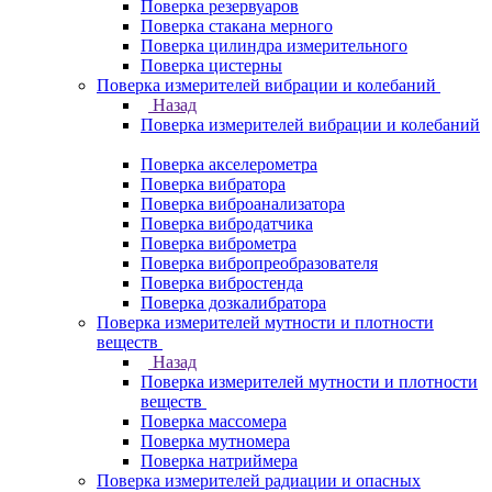
Поверка резервуаров
Поверка стакана мерного
Поверка цилиндра измерительного
Поверка цистерны
Поверка измерителей вибрации и колебаний
Назад
Поверка измерителей вибрации и колебаний
Поверка акселерометра
Поверка вибратора
Поверка виброанализатора
Поверка вибродатчика
Поверка виброметра
Поверка вибропреобразователя
Поверка вибростенда
Поверка дозкалибратора
Поверка измерителей мутности и плотности
веществ
Назад
Поверка измерителей мутности и плотности
веществ
Поверка массомера
Поверка мутномера
Поверка натриймера
Поверка измерителей радиации и опасных