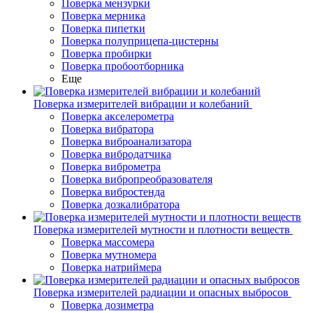
Поверка мензурки
Поверка мерника
Поверка пипетки
Поверка полуприцепа-цистерны
Поверка пробирки
Поверка пробоотборника
Еще
Поверка измерителей вибрации и колебаний
Поверка акселерометра
Поверка вибратора
Поверка виброанализатора
Поверка вибродатчика
Поверка виброметра
Поверка вибропреобразователя
Поверка вибростенда
Поверка дозкалибратора
Поверка измерителей мутности и плотности веществ
Поверка массомера
Поверка мутномера
Поверка натриймера
Поверка измерителей радиации и опасных выбросов
Поверка дозиметра