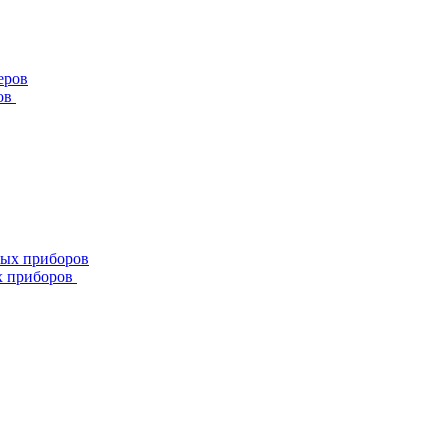
ов
х приборов