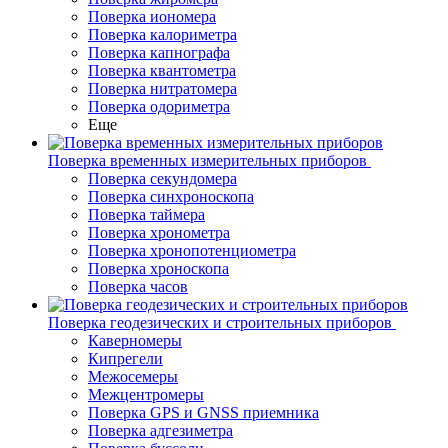
Поверка иономера
Поверка калориметра
Поверка капнографа
Поверка квантометра
Поверка нитратомера
Поверка одориметра
Еще
Поверка временных измерительных приборов
Поверка секундомера
Поверка синхроноскопа
Поверка таймера
Поверка хронометра
Поверка хронопотенциометра
Поверка хроноскопа
Поверка часов
Поверка геодезических и строительных приборов
Каверномеры
Кипрегели
Межосемеры
Межцентромеры
Поверка GPS и GNSS приемника
Поверка адгезиметра