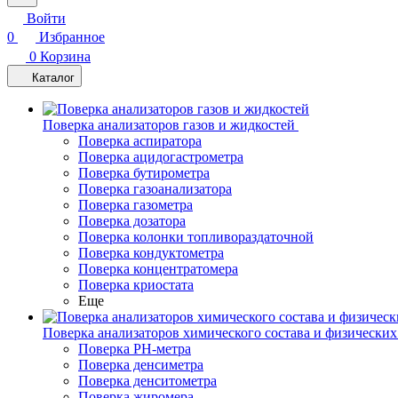
Войти
0
Избранное
0
Корзина
Каталог
Поверка анализаторов газов и жидкостей
Поверка аспиратора
Поверка ацидогастрометра
Поверка бутирометра
Поверка газоанализатора
Поверка газометра
Поверка дозатора
Поверка колонки топливораздаточной
Поверка кондуктометра
Поверка концентратомера
Поверка криостата
Еще
Поверка анализаторов химического состава и физических
Поверка PH-метра
Поверка денсиметра
Поверка денситометра
Поверка жиромера