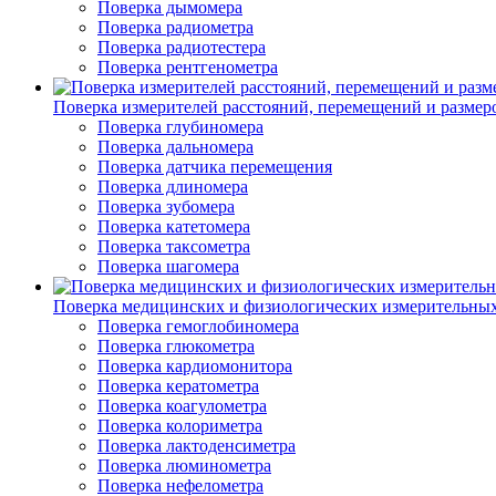
Поверка дымомера
Поверка радиометра
Поверка радиотестера
Поверка рентгенометра
Поверка измерителей расстояний, перемещений и размер
Поверка глубиномера
Поверка дальномера
Поверка датчика перемещения
Поверка длиномера
Поверка зубомера
Поверка катетомера
Поверка таксометра
Поверка шагомера
Поверка медицинских и физиологических измерительны
Поверка гемоглобиномера
Поверка глюкометра
Поверка кардиомонитора
Поверка кератометра
Поверка коагулометра
Поверка колориметра
Поверка лактоденсиметра
Поверка люминометра
Поверка нефелометра