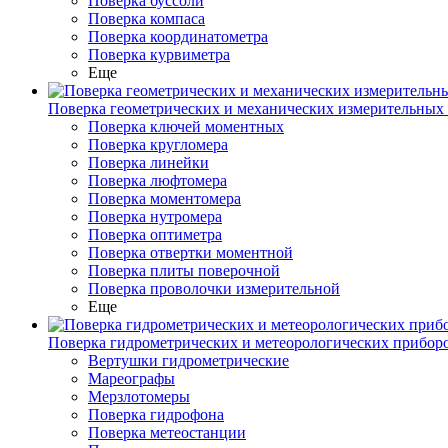
Поверка буссоли
Поверка компаса
Поверка координатометра
Поверка курвиметра
Еще
Поверка геометрических и механических измерительных
Поверка ключей моментных
Поверка кругломера
Поверка линейки
Поверка люфтомера
Поверка моментомера
Поверка нутромера
Поверка оптиметра
Поверка отвертки моментной
Поверка плиты поверочной
Поверка проволочки измерительной
Еще
Поверка гидрометрических и метеорологических прибор
Вертушки гидрометрические
Мареографы
Мерзлотомеры
Поверка гидрофона
Поверка метеостанции