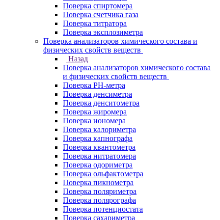
Поверка спиртомера
Поверка счетчика газа
Поверка титратора
Поверка эксплозиметра
Поверка анализаторов химического состава и
физических свойств веществ
Назад
Поверка анализаторов химического состава
и физических свойств веществ
Поверка PH-метра
Поверка денсиметра
Поверка денситометра
Поверка жиромера
Поверка иономера
Поверка калориметра
Поверка капнографа
Поверка квантометра
Поверка нитратомера
Поверка одориметра
Поверка ольфактометра
Поверка пикнометра
Поверка поляриметра
Поверка полярографа
Поверка потенциостата
Поверка сахариметра