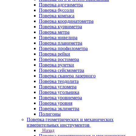
Поверка адгезиметра
Поверка буссоли
Поверка компаса
Поверка координатометра
Поверка курвиметра
Поверка метра
Поверка нивелира
Поверка планиметра
Поверка профилометра
Поверка рейки
Поверка ростомера
Поверка рулетки
Поверка сейсмометра
Поверка сканера лазерного
Поверка теодолита
Поверка угломера
Поверка угольника
Поверка уровнемера
Поверка уровня
Поверка эклиметра
Полигоны
Поверка геометрических и механических
измерительных инструментов
Назад
Поверка геометрических и механических