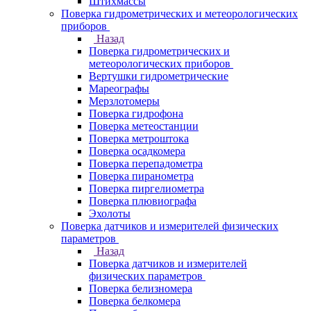
Штихмассы
Поверка гидрометрических и метеорологических
приборов
Назад
Поверка гидрометрических и
метеорологических приборов
Вертушки гидрометрические
Мареографы
Мерзлотомеры
Поверка гидрофона
Поверка метеостанции
Поверка метроштока
Поверка осадкомера
Поверка перепадометра
Поверка пиранометра
Поверка пиргелиометра
Поверка плювиографа
Эхолоты
Поверка датчиков и измерителей физических
параметров
Назад
Поверка датчиков и измерителей
физических параметров
Поверка белизномера
Поверка белкомера