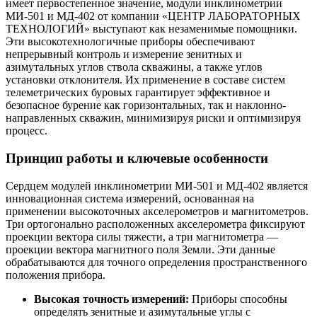
имеет первостепенное значение, модули инклинометрии
МИ-501 и МД-402 от компании «ЦЕНТР ЛАБОРАТОРНЫХ
ТЕХНОЛОГИЙ» выступают как незаменимые помощники.
Эти высокотехнологичные приборы обеспечивают
непрерывный контроль и измерение зенитных и
азимутальных углов ствола скважины, а также углов
установки отклонителя. Их применение в составе систем
телеметрических буровых гарантирует эффективное и
безопасное бурение как горизонтальных, так и наклонно-
направленных скважин, минимизируя риски и оптимизируя
процесс.
Принцип работы и ключевые особенности
Сердцем модулей инклинометрии МИ-501 и МД-402 является
инновационная система измерений, основанная на
применении высокоточных акселерометров и магнитометров.
Три ортогонально расположенных акселерометра фиксируют
проекции вектора силы тяжести, а три магнитометра —
проекции вектора магнитного поля Земли. Эти данные
обрабатываются для точного определения пространственного
положения прибора.
Высокая точность измерений:
Приборы способны
определять зенитные и азимутальные углы с