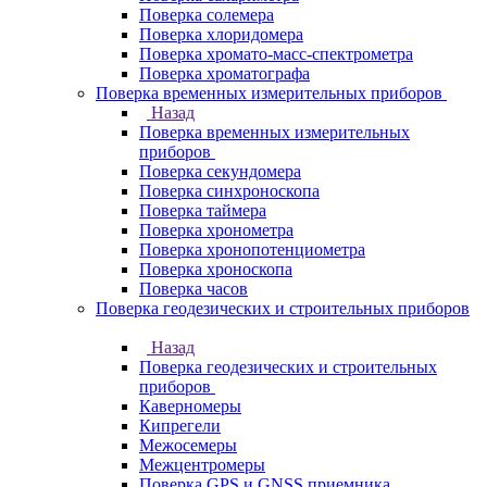
Поверка солемера
Поверка хлоридомера
Поверка хромато-масс-спектрометра
Поверка хроматографа
Поверка временных измерительных приборов
Назад
Поверка временных измерительных
приборов
Поверка секундомера
Поверка синхроноскопа
Поверка таймера
Поверка хронометра
Поверка хронопотенциометра
Поверка хроноскопа
Поверка часов
Поверка геодезических и строительных приборов
Назад
Поверка геодезических и строительных
приборов
Каверномеры
Кипрегели
Межосемеры
Межцентромеры
Поверка GPS и GNSS приемника