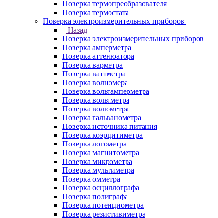
Поверка термопреобразователя
Поверка термостата
Поверка электроизмерительных приборов
Назад
Поверка электроизмерительных приборов
Поверка амперметра
Поверка аттенюатора
Поверка варметра
Поверка ваттметра
Поверка волномера
Поверка вольтамперметра
Поверка вольтметра
Поверка волюметра
Поверка гальванометра
Поверка источника питания
Поверка коэрцитиметра
Поверка логометра
Поверка магнитометра
Поверка микрометра
Поверка мультиметра
Поверка омметра
Поверка осциллографа
Поверка полиграфа
Поверка потенциометра
Поверка резистивиметра