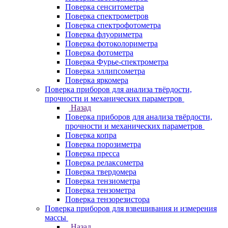
Поверка сенситометра
Поверка спектрометров
Поверка спектрофотометра
Поверка флуориметра
Поверка фотоколориметра
Поверка фотометра
Поверка Фурье-спектрометра
Поверка эллипсометра
Поверка яркомера
Поверка приборов для анализа твёрдости,
прочности и механических параметров
Назад
Поверка приборов для анализа твёрдости,
прочности и механических параметров
Поверка копра
Поверка порозиметра
Поверка пресса
Поверка релаксометра
Поверка твердомера
Поверка тензиометра
Поверка тензометра
Поверка тензорезистора
Поверка приборов для взвешивания и измерения
массы
Назад