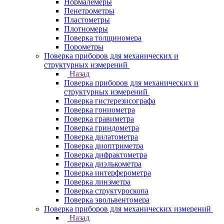
Нормалемеры
Пенетрометры
Пластометры
Плотномеры
Поверка толщиномера
Порометры
Поверка приборов для механических и
структурных измерений
Назад
Поверка приборов для механических и
структурных измерений
Поверка гистерезисографа
Поверка гониометра
Поверка гравиметра
Поверка гриндометра
Поверка дилатометра
Поверка диоптриметра
Поверка дифрактометра
Поверка диэлькометра
Поверка интерферометра
Поверка линзметра
Поверка структуроскопа
Поверка эвольвентомера
Поверка приборов для механических измерений
Назад