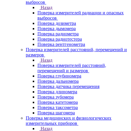
выбросов
Назад
Поверка измерителей радиации и опасных
выбросов
Поверка дозиметра
Поверка дымомера
Поверка радиометра
Поверка радиотестера
Поверка рентгенометра
Поверка измерителей расстояний, перемещений и
размеров
Назад
Поверка измерителей расстояний,
перемещений и размеров
Поверка глубиномера
Поверка дальномера
Поверка датчика перемещения
Поверка длиномера
Поверка зубомера
Поверка катетомера
Поверка таксометра
Поверка шагомера
Поверка медицинских и физиологических
измерительных приборов
Назад