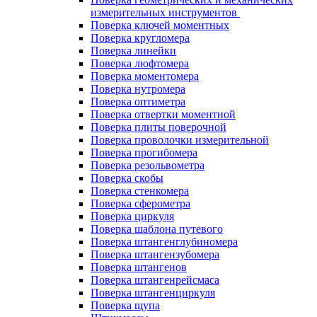
измерительных инструментов
Поверка ключей моментных
Поверка кругломера
Поверка линейки
Поверка люфтомера
Поверка моментомера
Поверка нутромера
Поверка оптиметра
Поверка отвертки моментной
Поверка плиты поверочной
Поверка проволочки измерительной
Поверка прогибомера
Поверка резольвометра
Поверка скобы
Поверка стенкомера
Поверка сферометра
Поверка циркуля
Поверка шаблона путевого
Поверка штангенглубиномера
Поверка штангензубомера
Поверка штангенов
Поверка штангенрейсмаса
Поверка штангенциркуля
Поверка щупа