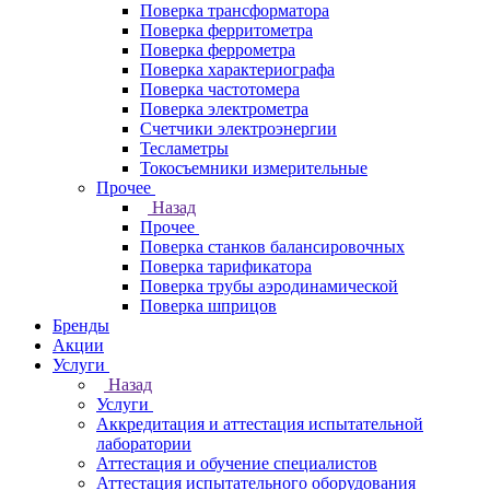
Поверка трансформатора
Поверка ферритометра
Поверка феррометра
Поверка характериографа
Поверка частотомера
Поверка электрометра
Счетчики электроэнергии
Тесламетры
Токосъемники измерительные
Прочее
Назад
Прочее
Поверка станков балансировочных
Поверка тарификатора
Поверка трубы аэродинамической
Поверка шприцов
Бренды
Акции
Услуги
Назад
Услуги
Аккредитация и аттестация испытательной
лаборатории
Аттестация и обучение специалистов
Аттестация испытательного оборудования