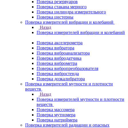
Поверка резервуаров
Поверка стакана мерного
Поверка цилиндра измерительного
Поверка цистерны
Поверка измерителей вибрации и колебаний
Назад
Поверка измерителей вибрации и колебаний
Поверка акселерометра
Поверка вибратора
Поверка виброанализатора
Поверка вибродатчика
Поверка виброметра
Поверка вибропреобразователя
Поверка вибростенда
Поверка дозкалибратора
Поверка измерителей мутности и плотности
веществ
Назад
Поверка измерителей мутности и плотности
веществ
Поверка массомера
Поверка мутномера
Поверка натриймера
Поверка измерителей радиации и опасных