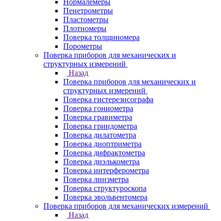
Нормалемеры
Пенетрометры
Пластометры
Плотномеры
Поверка толщиномера
Порометры
Поверка приборов для механических и
структурных измерений
Назад
Поверка приборов для механических и
структурных измерений
Поверка гистерезисографа
Поверка гониометра
Поверка гравиметра
Поверка гриндометра
Поверка дилатометра
Поверка диоптриметра
Поверка дифрактометра
Поверка диэлькометра
Поверка интерферометра
Поверка линзметра
Поверка структуроскопа
Поверка эвольвентомера
Поверка приборов для механических измерений
Назад