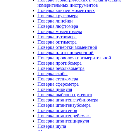
измерительных инструментов
Поверка ключей моментных
Поверка кругломера
Поверка линейки
Поверка люфтомера
Поверка моментомера
Поверка нутромера
Поверка оптиметра
Поверка отвертки моментной
Поверка плиты поверочной
Поверка проволочки измерительной
Поверка прогибомера
Поверка резольвометра
Поверка скобы
Поверка стенкомера
Поверка сферометра
Поверка циркуля
Поверка шаблона путевого
Поверка штангенглубиномера
Поверка штангензубомера
Поверка штангенов
Поверка штангенрейсмаса
Поверка штангенциркуля
Поверка щупа