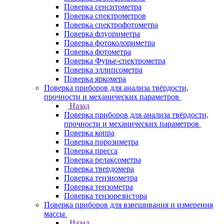
Поверка сенситометра
Поверка спектрометров
Поверка спектрофотометра
Поверка флуориметра
Поверка фотоколориметра
Поверка фотометра
Поверка Фурье-спектрометра
Поверка эллипсометра
Поверка яркомера
Поверка приборов для анализа твёрдости,
прочности и механических параметров
Назад
Поверка приборов для анализа твёрдости,
прочности и механических параметров
Поверка копра
Поверка порозиметра
Поверка пресса
Поверка релаксометра
Поверка твердомера
Поверка тензиометра
Поверка тензометра
Поверка тензорезистора
Поверка приборов для взвешивания и измерения
массы
Назад