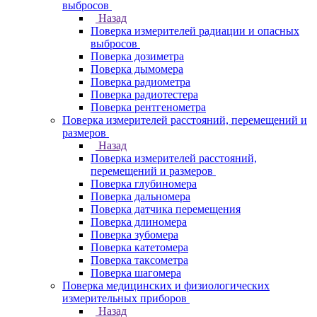
выбросов
Назад
Поверка измерителей радиации и опасных
выбросов
Поверка дозиметра
Поверка дымомера
Поверка радиометра
Поверка радиотестера
Поверка рентгенометра
Поверка измерителей расстояний, перемещений и
размеров
Назад
Поверка измерителей расстояний,
перемещений и размеров
Поверка глубиномера
Поверка дальномера
Поверка датчика перемещения
Поверка длиномера
Поверка зубомера
Поверка катетомера
Поверка таксометра
Поверка шагомера
Поверка медицинских и физиологических
измерительных приборов
Назад