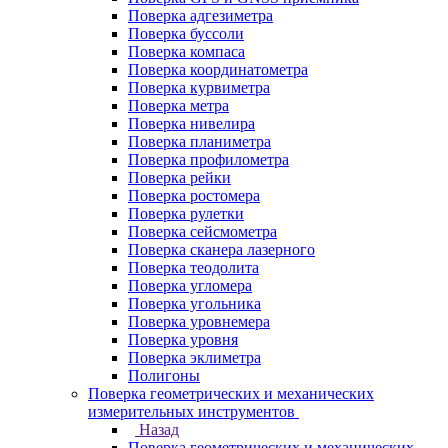
Поверка адгезиметра
Поверка буссоли
Поверка компаса
Поверка координатометра
Поверка курвиметра
Поверка метра
Поверка нивелира
Поверка планиметра
Поверка профилометра
Поверка рейки
Поверка ростомера
Поверка рулетки
Поверка сейсмометра
Поверка сканера лазерного
Поверка теодолита
Поверка угломера
Поверка угольника
Поверка уровнемера
Поверка уровня
Поверка эклиметра
Полигоны
Поверка геометрических и механических
измерительных инструментов
Назад
Поверка геометрических и механических