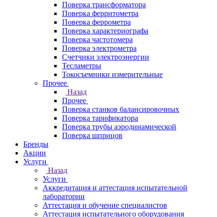
Поверка трансформатора
Поверка ферритометра
Поверка феррометра
Поверка характериографа
Поверка частотомера
Поверка электрометра
Счетчики электроэнергии
Тесламетры
Токосъемники измерительные
Прочее
Назад
Прочее
Поверка станков балансировочных
Поверка тарификатора
Поверка трубы аэродинамической
Поверка шприцов
Бренды
Акции
Услуги
Назад
Услуги
Аккредитация и аттестация испытательной
лаборатории
Аттестация и обучение специалистов
Аттестация испытательного оборудования