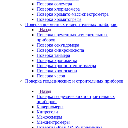
Поверка солемера
Поверка хлоридомера
Поверка хромато-масс-спектрометра
Поверка хроматографа
Поверка временных измерительных приборов
Назад
Поверка временных измерительных
приборов
Поверка секундомера
Поверка синхроноскопа
Поверка таймера
Поверка хронометра
Поверка хронопотенциометра
Поверка хроноскопа
Поверка часов
Поверка геодезических и строительных приборов
Назад
Поверка геодезических и строительных
приборов
Каверномеры
Кипрегели
Межосемеры
Межцентромеры
Поверка GPS и GNSS приемника