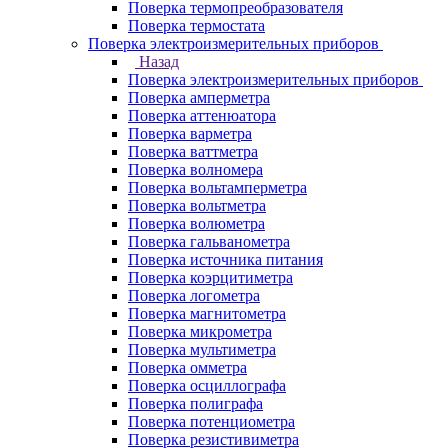
Поверка термопреобразователя
Поверка термостата
Поверка электроизмерительных приборов
Назад
Поверка электроизмерительных приборов
Поверка амперметра
Поверка аттенюатора
Поверка варметра
Поверка ваттметра
Поверка волномера
Поверка вольтамперметра
Поверка вольтметра
Поверка волюметра
Поверка гальванометра
Поверка источника питания
Поверка коэрцитиметра
Поверка логометра
Поверка магнитометра
Поверка микрометра
Поверка мультиметра
Поверка омметра
Поверка осциллографа
Поверка полиграфа
Поверка потенциометра
Поверка резистивиметра