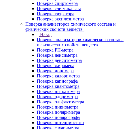
Поверка спиртомера
Поверка счетчика газа
Поверка титратора
Поверка эксплозиметра
Поверка анализаторов химического состава и
физических свойств веществ
Назад
Поверка анализаторов химического состава
и физических свойств веществ
Поверка PH-метра
Поверка денсиметра
Поверка денситометра
Поверка жиромера
Поверка иономера
Поверка калориметра
Поверка капнографа
Поверка квантометра
Поверка нитратомера
Поверка одориметра
Поверка ольфактометра
Поверка пикнометра
Поверка поляриметра
Поверка полярографа
Поверка потенциостата
Поверка сахариметра