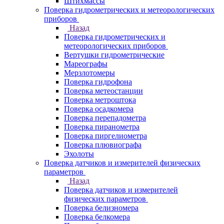
Штихмассы
Поверка гидрометрических и метеорологических
приборов
Назад
Поверка гидрометрических и
метеорологических приборов
Вертушки гидрометрические
Мареографы
Мерзлотомеры
Поверка гидрофона
Поверка метеостанции
Поверка метроштока
Поверка осадкомера
Поверка перепадометра
Поверка пиранометра
Поверка пиргелиометра
Поверка плювиографа
Эхолоты
Поверка датчиков и измерителей физических
параметров
Назад
Поверка датчиков и измерителей
физических параметров
Поверка белизномера
Поверка белкомера