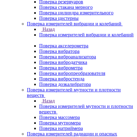
Поверка резервуаров
Поверка стакана мерного
Поверка цилиндра измерительного
Поверка цистерны
Поверка измерителей вибрации и колебаний
Назад
Поверка измерителей вибрации и колебаний
Поверка акселерометра
Поверка вибратора
Поверка виброанализатора
Поверка вибродатчика
Поверка виброметра
Поверка вибропреобразователя
Поверка вибростенда
Поверка дозкалибратора
Поверка измерителей мутности и плотности
веществ
Назад
Поверка измерителей мутности и плотности
веществ
Поверка массомера
Поверка мутномера
Поверка натриймера
Поверка измерителей радиации и опасных