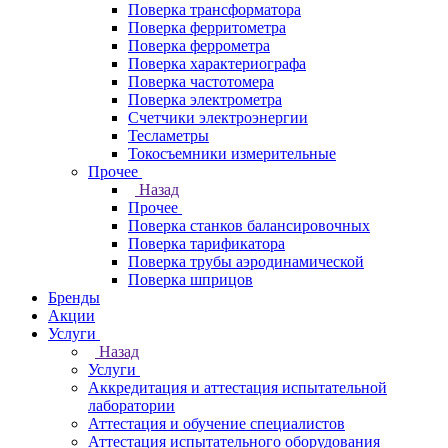
Поверка трансформатора
Поверка ферритометра
Поверка феррометра
Поверка характериографа
Поверка частотомера
Поверка электрометра
Счетчики электроэнергии
Тесламетры
Токосъемники измерительные
Прочее
Назад
Прочее
Поверка станков балансировочных
Поверка тарификатора
Поверка трубы аэродинамической
Поверка шприцов
Бренды
Акции
Услуги
Назад
Услуги
Аккредитация и аттестация испытательной
лаборатории
Аттестация и обучение специалистов
Аттестация испытательного оборудования