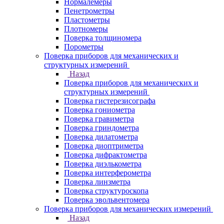
Нормалемеры
Пенетрометры
Пластометры
Плотномеры
Поверка толщиномера
Порометры
Поверка приборов для механических и
структурных измерений
Назад
Поверка приборов для механических и
структурных измерений
Поверка гистерезисографа
Поверка гониометра
Поверка гравиметра
Поверка гриндометра
Поверка дилатометра
Поверка диоптриметра
Поверка дифрактометра
Поверка диэлькометра
Поверка интерферометра
Поверка линзметра
Поверка структуроскопа
Поверка эвольвентомера
Поверка приборов для механических измерений
Назад