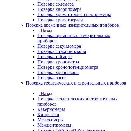
Поверка солемера
Поверка хлоридомера
Поверка хромато-масс-спектрометра
Поверка хроматографа
Поверка временных измерительных приборов
Назад
Поверка временных измерительных
приборов
Поверка секундомера
Поверка синхроноскопа
Поверка таймера
Поверка хронометра
Поверка хронопотенциометра
Поверка хроноскопа
Поверка часов
Поверка геодезических и строительных приборов
Назад
Поверка геодезических и строительных
приборов
Каверномеры
Кипрегели
Межосемеры
Межцентромеры
Поверка GPS и GNSS приемника