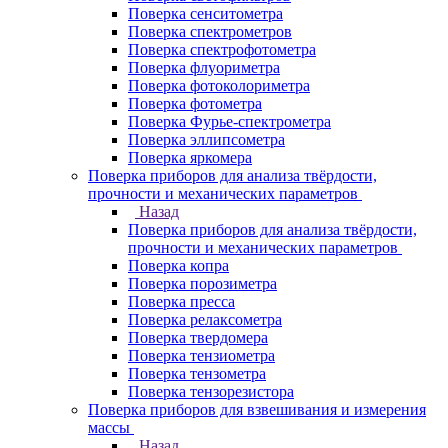
Поверка сенситометра
Поверка спектрометров
Поверка спектрофотометра
Поверка флуориметра
Поверка фотоколориметра
Поверка фотометра
Поверка Фурье-спектрометра
Поверка эллипсометра
Поверка яркомера
Поверка приборов для анализа твёрдости,
прочности и механических параметров
Назад
Поверка приборов для анализа твёрдости,
прочности и механических параметров
Поверка копра
Поверка порозиметра
Поверка пресса
Поверка релаксометра
Поверка твердомера
Поверка тензиометра
Поверка тензометра
Поверка тензорезистора
Поверка приборов для взвешивания и измерения
массы
Назад