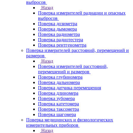
выбросов
Назад
Поверка измерителей радиации и опасных
выбросов
Поверка дозиметра
Поверка дымомера
Поверка радиометра
Поверка радиотестера
Поверка рентгенометра
Поверка измерителей расстояний, перемещений и
размеров
Назад
Поверка измерителей расстояний,
перемещений и размеров
Поверка глубиномера
Поверка дальномера
Поверка датчика перемещения
Поверка длиномера
Поверка зубомера
Поверка катетомера
Поверка таксометра
Поверка шагомера
Поверка медицинских и физиологических
измерительных приборов
Назад