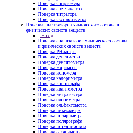
Поверка спиртомера
Поверка счетчика газа
Поверка титратора
Поверка эксплозиметра
Поверка анализаторов химического состава и
физических свойств веществ
Назад
Поверка анализаторов химического состава
и физических свойств веществ
Поверка PH-метра
Поверка денсиметра
Поверка денситометра
Поверка жиромера
Поверка иономера
Поверка калориметра
Поверка капнографа
Поверка квантометра
Поверка нитратомера
Поверка одориметра
Поверка ольфактометра
Поверка пикнометра
Поверка поляриметра
Поверка полярографа
Поверка потенциостата
Поверка сахариметра