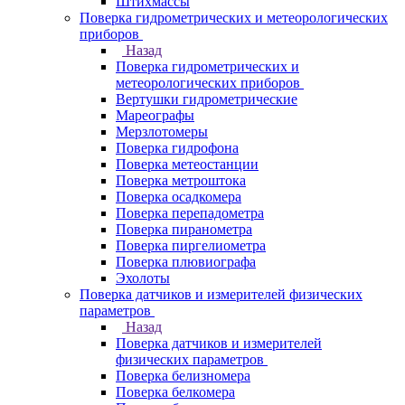
Штихмассы
Поверка гидрометрических и метеорологических
приборов
Назад
Поверка гидрометрических и
метеорологических приборов
Вертушки гидрометрические
Мареографы
Мерзлотомеры
Поверка гидрофона
Поверка метеостанции
Поверка метроштока
Поверка осадкомера
Поверка перепадометра
Поверка пиранометра
Поверка пиргелиометра
Поверка плювиографа
Эхолоты
Поверка датчиков и измерителей физических
параметров
Назад
Поверка датчиков и измерителей
физических параметров
Поверка белизномера
Поверка белкомера