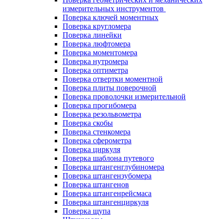
измерительных инструментов
Поверка ключей моментных
Поверка кругломера
Поверка линейки
Поверка люфтомера
Поверка моментомера
Поверка нутромера
Поверка оптиметра
Поверка отвертки моментной
Поверка плиты поверочной
Поверка проволочки измерительной
Поверка прогибомера
Поверка резольвометра
Поверка скобы
Поверка стенкомера
Поверка сферометра
Поверка циркуля
Поверка шаблона путевого
Поверка штангенглубиномера
Поверка штангензубомера
Поверка штангенов
Поверка штангенрейсмаса
Поверка штангенциркуля
Поверка щупа