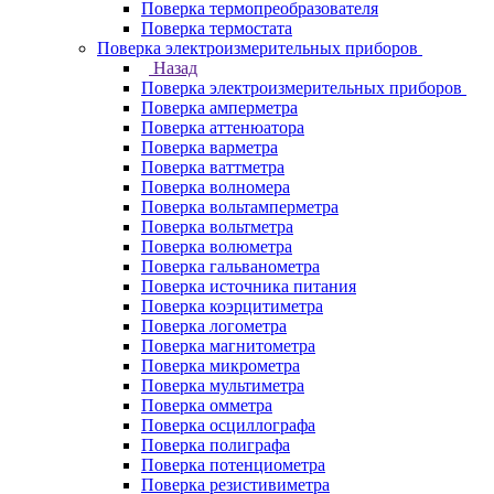
Поверка термопреобразователя
Поверка термостата
Поверка электроизмерительных приборов
Назад
Поверка электроизмерительных приборов
Поверка амперметра
Поверка аттенюатора
Поверка варметра
Поверка ваттметра
Поверка волномера
Поверка вольтамперметра
Поверка вольтметра
Поверка волюметра
Поверка гальванометра
Поверка источника питания
Поверка коэрцитиметра
Поверка логометра
Поверка магнитометра
Поверка микрометра
Поверка мультиметра
Поверка омметра
Поверка осциллографа
Поверка полиграфа
Поверка потенциометра
Поверка резистивиметра