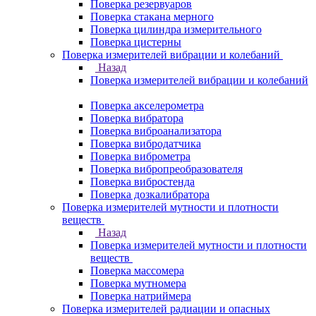
Поверка резервуаров
Поверка стакана мерного
Поверка цилиндра измерительного
Поверка цистерны
Поверка измерителей вибрации и колебаний
Назад
Поверка измерителей вибрации и колебаний
Поверка акселерометра
Поверка вибратора
Поверка виброанализатора
Поверка вибродатчика
Поверка виброметра
Поверка вибропреобразователя
Поверка вибростенда
Поверка дозкалибратора
Поверка измерителей мутности и плотности
веществ
Назад
Поверка измерителей мутности и плотности
веществ
Поверка массомера
Поверка мутномера
Поверка натриймера
Поверка измерителей радиации и опасных