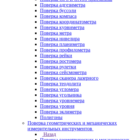
Поверка адгезиметра
Поверка буссоли
Поверка компаса
Поверка координатометра
Поверка курвиметра
Поверка метра
Поверка нивелира
Поверка планиметра
Поверка профилометра
Поверка рейки
Поверка ростомера
Поверка рулетки
Поверка сейсмометра
Поверка сканера лазерного
Поверка теодолита
Поверка угломера
Поверка угольника
Поверка уровнемера
Поверка уровня
Поверка эклиметра
Полигоны
Поверка геометрических и механических
измерительных инструментов
Назад
Поверка геометрических и механических