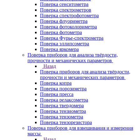
Поверка сенситометра
Поверка спектрометров
Поверка спектрофотометра
Поверка флуориметра
Поверка фотоколориметра
Поверка фотометра
Поверка Фурье-спектрометра
Поверка эллипсометра
Поверка яркомера
Поверка приборов для анализа твёрдости,
прочности и механических параметров
Назад
Поверка приборов для анализа твёрдости,
прочности и механических параметров
Поверка копра
Поверка порозиметра
Поверка пресса
Поверка релаксометра
Поверка твердомера
Поверка тензиометра
Поверка тензометра
Поверка тензорезистора
Поверка приборов для взвешивания и измерения
массы
Назад