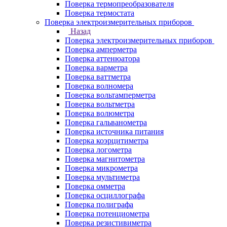
Поверка термопреобразователя
Поверка термостата
Поверка электроизмерительных приборов
Назад
Поверка электроизмерительных приборов
Поверка амперметра
Поверка аттенюатора
Поверка варметра
Поверка ваттметра
Поверка волномера
Поверка вольтамперметра
Поверка вольтметра
Поверка волюметра
Поверка гальванометра
Поверка источника питания
Поверка коэрцитиметра
Поверка логометра
Поверка магнитометра
Поверка микрометра
Поверка мультиметра
Поверка омметра
Поверка осциллографа
Поверка полиграфа
Поверка потенциометра
Поверка резистивиметра