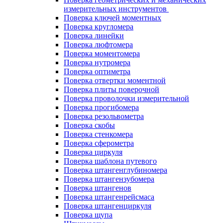
измерительных инструментов
Поверка ключей моментных
Поверка кругломера
Поверка линейки
Поверка люфтомера
Поверка моментомера
Поверка нутромера
Поверка оптиметра
Поверка отвертки моментной
Поверка плиты поверочной
Поверка проволочки измерительной
Поверка прогибомера
Поверка резольвометра
Поверка скобы
Поверка стенкомера
Поверка сферометра
Поверка циркуля
Поверка шаблона путевого
Поверка штангенглубиномера
Поверка штангензубомера
Поверка штангенов
Поверка штангенрейсмаса
Поверка штангенциркуля
Поверка щупа