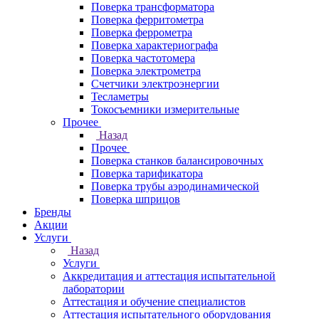
Поверка трансформатора
Поверка ферритометра
Поверка феррометра
Поверка характериографа
Поверка частотомера
Поверка электрометра
Счетчики электроэнергии
Тесламетры
Токосъемники измерительные
Прочее
Назад
Прочее
Поверка станков балансировочных
Поверка тарификатора
Поверка трубы аэродинамической
Поверка шприцов
Бренды
Акции
Услуги
Назад
Услуги
Аккредитация и аттестация испытательной
лаборатории
Аттестация и обучение специалистов
Аттестация испытательного оборудования