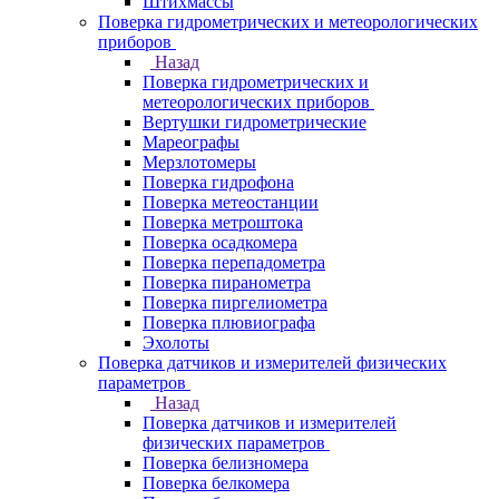
Штихмассы
Поверка гидрометрических и метеорологических
приборов
Назад
Поверка гидрометрических и
метеорологических приборов
Вертушки гидрометрические
Мареографы
Мерзлотомеры
Поверка гидрофона
Поверка метеостанции
Поверка метроштока
Поверка осадкомера
Поверка перепадометра
Поверка пиранометра
Поверка пиргелиометра
Поверка плювиографа
Эхолоты
Поверка датчиков и измерителей физических
параметров
Назад
Поверка датчиков и измерителей
физических параметров
Поверка белизномера
Поверка белкомера