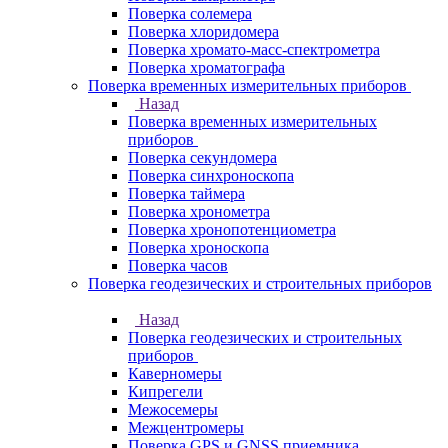
Поверка солемера
Поверка хлоридомера
Поверка хромато-масс-спектрометра
Поверка хроматографа
Поверка временных измерительных приборов
Назад
Поверка временных измерительных
приборов
Поверка секундомера
Поверка синхроноскопа
Поверка таймера
Поверка хронометра
Поверка хронопотенциометра
Поверка хроноскопа
Поверка часов
Поверка геодезических и строительных приборов
Назад
Поверка геодезических и строительных
приборов
Каверномеры
Кипрегели
Межосемеры
Межцентромеры
Поверка GPS и GNSS приемника