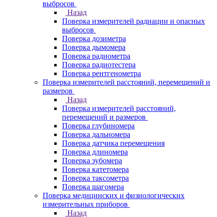
выбросов
Назад
Поверка измерителей радиации и опасных
выбросов
Поверка дозиметра
Поверка дымомера
Поверка радиометра
Поверка радиотестера
Поверка рентгенометра
Поверка измерителей расстояний, перемещений и
размеров
Назад
Поверка измерителей расстояний,
перемещений и размеров
Поверка глубиномера
Поверка дальномера
Поверка датчика перемещения
Поверка длиномера
Поверка зубомера
Поверка катетомера
Поверка таксометра
Поверка шагомера
Поверка медицинских и физиологических
измерительных приборов
Назад