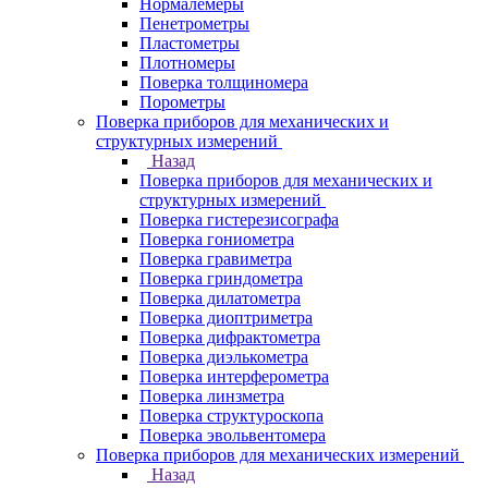
Нормалемеры
Пенетрометры
Пластометры
Плотномеры
Поверка толщиномера
Порометры
Поверка приборов для механических и
структурных измерений
Назад
Поверка приборов для механических и
структурных измерений
Поверка гистерезисографа
Поверка гониометра
Поверка гравиметра
Поверка гриндометра
Поверка дилатометра
Поверка диоптриметра
Поверка дифрактометра
Поверка диэлькометра
Поверка интерферометра
Поверка линзметра
Поверка структуроскопа
Поверка эвольвентомера
Поверка приборов для механических измерений
Назад