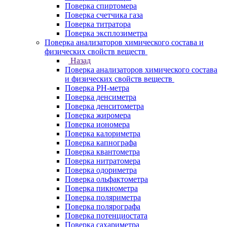
Поверка спиртомера
Поверка счетчика газа
Поверка титратора
Поверка эксплозиметра
Поверка анализаторов химического состава и
физических свойств веществ
Назад
Поверка анализаторов химического состава
и физических свойств веществ
Поверка PH-метра
Поверка денсиметра
Поверка денситометра
Поверка жиромера
Поверка иономера
Поверка калориметра
Поверка капнографа
Поверка квантометра
Поверка нитратомера
Поверка одориметра
Поверка ольфактометра
Поверка пикнометра
Поверка поляриметра
Поверка полярографа
Поверка потенциостата
Поверка сахариметра