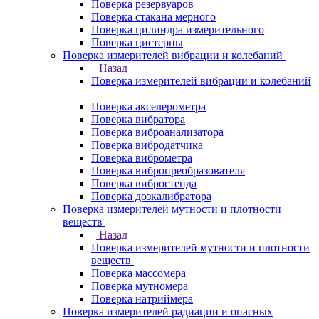
Поверка резервуаров
Поверка стакана мерного
Поверка цилиндра измерительного
Поверка цистерны
Поверка измерителей вибрации и колебаний
Назад
Поверка измерителей вибрации и колебаний
Поверка акселерометра
Поверка вибратора
Поверка виброанализатора
Поверка вибродатчика
Поверка виброметра
Поверка вибропреобразователя
Поверка вибростенда
Поверка дозкалибратора
Поверка измерителей мутности и плотности
веществ
Назад
Поверка измерителей мутности и плотности
веществ
Поверка массомера
Поверка мутномера
Поверка натриймера
Поверка измерителей радиации и опасных