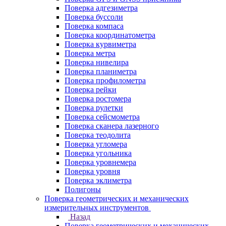
Поверка адгезиметра
Поверка буссоли
Поверка компаса
Поверка координатометра
Поверка курвиметра
Поверка метра
Поверка нивелира
Поверка планиметра
Поверка профилометра
Поверка рейки
Поверка ростомера
Поверка рулетки
Поверка сейсмометра
Поверка сканера лазерного
Поверка теодолита
Поверка угломера
Поверка угольника
Поверка уровнемера
Поверка уровня
Поверка эклиметра
Полигоны
Поверка геометрических и механических
измерительных инструментов
Назад
Поверка геометрических и механических