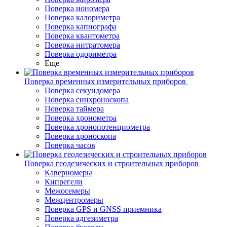
Поверка иономера
Поверка калориметра
Поверка капнографа
Поверка квантометра
Поверка нитратомера
Поверка одориметра
Еще
Поверка временных измерительных приборов
Поверка секундомера
Поверка синхроноскопа
Поверка таймера
Поверка хронометра
Поверка хронопотенциометра
Поверка хроноскопа
Поверка часов
Поверка геодезических и строительных приборов
Каверномеры
Кипрегели
Межосемеры
Межцентромеры
Поверка GPS и GNSS приемника
Поверка адгезиметра