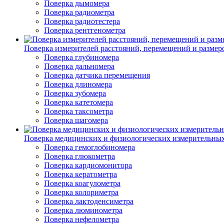
Поверка дымомера
Поверка радиометра
Поверка радиотестера
Поверка рентгенометра
Поверка измерителей расстояний, перемещений и размер
Поверка глубиномера
Поверка дальномера
Поверка датчика перемещения
Поверка длиномера
Поверка зубомера
Поверка катетомера
Поверка таксометра
Поверка шагомера
Поверка медицинских и физиологических измерительны
Поверка гемоглобиномера
Поверка глюкометра
Поверка кардиомонитора
Поверка кератометра
Поверка коагулометра
Поверка колориметра
Поверка лактоденсиметра
Поверка люминометра
Поверка нефелометра