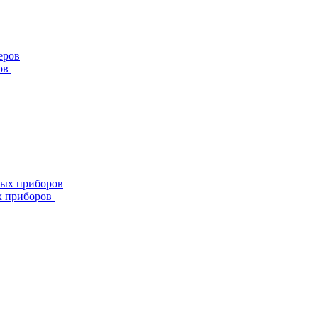
ов
х приборов