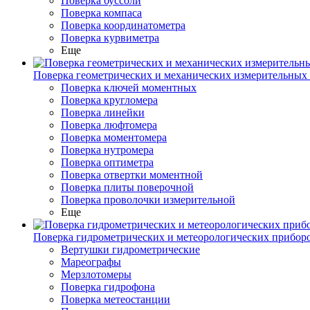
Поверка буссоли
Поверка компаса
Поверка координатометра
Поверка курвиметра
Еще
Поверка геометрических и механических измерительных
Поверка ключей моментных
Поверка кругломера
Поверка линейки
Поверка люфтомера
Поверка моментомера
Поверка нутромера
Поверка оптиметра
Поверка отвертки моментной
Поверка плиты поверочной
Поверка проволочки измерительной
Еще
Поверка гидрометрических и метеорологических прибор
Вертушки гидрометрические
Мареографы
Мерзлотомеры
Поверка гидрофона
Поверка метеостанции