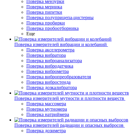
Поверка мензурки
Поверка мерника
Поверка пипетки
Поверка полуприцепа-цистерны
Поверка пробирки
Поверка пробоотборника
Еще
Поверка измерителей вибрации и колебаний
Поверка акселерометра
Поверка вибратора
Поверка виброанализатора
Поверка вибродатчика
Поверка виброметра
Поверка вибропреобразователя
Поверка вибростенда
Поверка дозкалибратора
Поверка измерителей мутности и плотности веществ
Поверка массомера
Поверка мутномера
Поверка натриймера
Поверка измерителей радиации и опасных выбросов
Поверка дозиметра