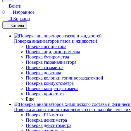
Войти
0
Избранное
0
Корзина
Каталог
Поверка анализаторов газов и жидкостей
Поверка аспиратора
Поверка ацидогастрометра
Поверка бутирометра
Поверка газоанализатора
Поверка газометра
Поверка дозатора
Поверка колонки топливораздаточной
Поверка кондуктометра
Поверка концентратомера
Поверка криостата
Еще
Поверка анализаторов химического состава и физических
Поверка PH-метра
Поверка денсиметра
Поверка денситометра
Поверка жиромера