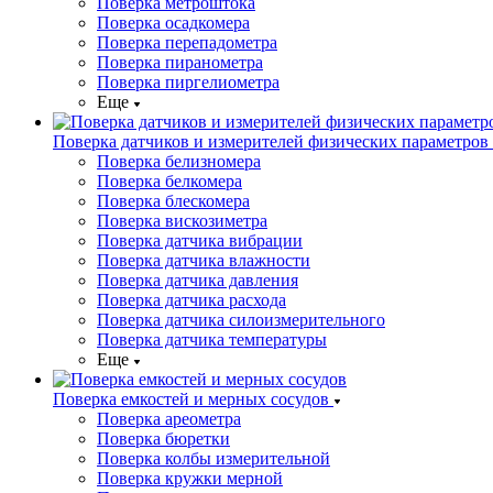
Поверка метроштока
Поверка осадкомера
Поверка перепадометра
Поверка пиранометра
Поверка пиргелиометра
Еще
Поверка датчиков и измерителей физических параметров
Поверка белизномера
Поверка белкомера
Поверка блескомера
Поверка вискозиметра
Поверка датчика вибрации
Поверка датчика влажности
Поверка датчика давления
Поверка датчика расхода
Поверка датчика силоизмерительного
Поверка датчика температуры
Еще
Поверка емкостей и мерных сосудов
Поверка ареометра
Поверка бюретки
Поверка колбы измерительной
Поверка кружки мерной