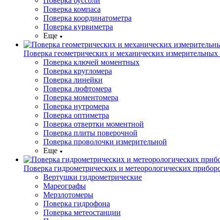
Поверка буссоли
Поверка компаса
Поверка координатометра
Поверка курвиметра
Еще
Поверка геометрических и механических измерительных
Поверка ключей моментных
Поверка кругломера
Поверка линейки
Поверка люфтомера
Поверка моментомера
Поверка нутромера
Поверка оптиметра
Поверка отвертки моментной
Поверка плиты поверочной
Поверка проволочки измерительной
Еще
Поверка гидрометрических и метеорологических прибор
Вертушки гидрометрические
Мареографы
Мерзлотомеры
Поверка гидрофона
Поверка метеостанции