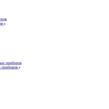
ов
х приборов