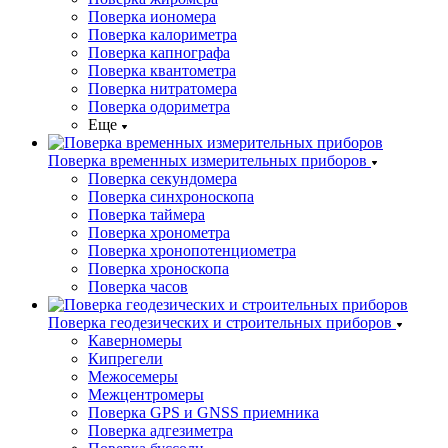
Поверка иономера
Поверка калориметра
Поверка капнографа
Поверка квантометра
Поверка нитратомера
Поверка одориметра
Еще
Поверка временных измерительных приборов
Поверка секундомера
Поверка синхроноскопа
Поверка таймера
Поверка хронометра
Поверка хронопотенциометра
Поверка хроноскопа
Поверка часов
Поверка геодезических и строительных приборов
Каверномеры
Кипрегели
Межосемеры
Межцентромеры
Поверка GPS и GNSS приемника
Поверка адгезиметра