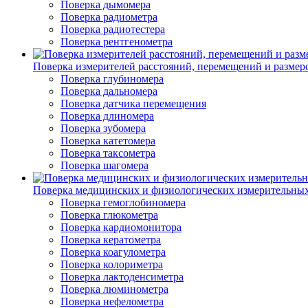
Поверка дымомера
Поверка радиометра
Поверка радиотестера
Поверка рентгенометра
Поверка измерителей расстояний, перемещений и размер
Поверка глубиномера
Поверка дальномера
Поверка датчика перемещения
Поверка длиномера
Поверка зубомера
Поверка катетомера
Поверка таксометра
Поверка шагомера
Поверка медицинских и физиологических измерительны
Поверка гемоглобиномера
Поверка глюкометра
Поверка кардиомонитора
Поверка кератометра
Поверка коагулометра
Поверка колориметра
Поверка лактоденсиметра
Поверка люминометра
Поверка нефелометра