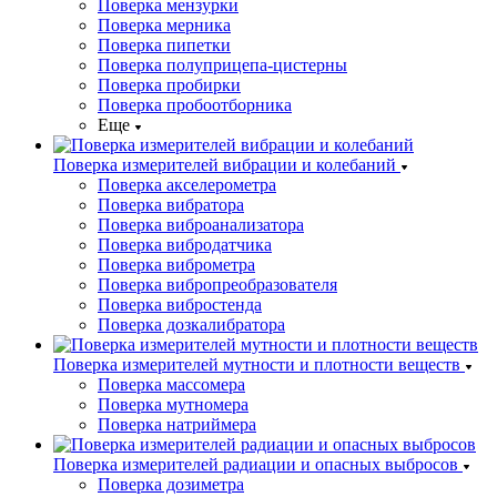
Поверка мензурки
Поверка мерника
Поверка пипетки
Поверка полуприцепа-цистерны
Поверка пробирки
Поверка пробоотборника
Еще
Поверка измерителей вибрации и колебаний
Поверка акселерометра
Поверка вибратора
Поверка виброанализатора
Поверка вибродатчика
Поверка виброметра
Поверка вибропреобразователя
Поверка вибростенда
Поверка дозкалибратора
Поверка измерителей мутности и плотности веществ
Поверка массомера
Поверка мутномера
Поверка натриймера
Поверка измерителей радиации и опасных выбросов
Поверка дозиметра