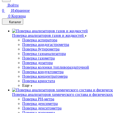
Войти
0
Избранное
0
Корзина
Каталог
Поверка анализаторов газов и жидкостей
Поверка аспиратора
Поверка ацидогастрометра
Поверка бутирометра
Поверка газоанализатора
Поверка газометра
Поверка дозатора
Поверка колонки топливораздаточной
Поверка кондуктометра
Поверка концентратомера
Поверка криостата
Еще
Поверка анализаторов химического состава и физических
Поверка PH-метра
Поверка денсиметра
Поверка денситометра
Поверка жиромера