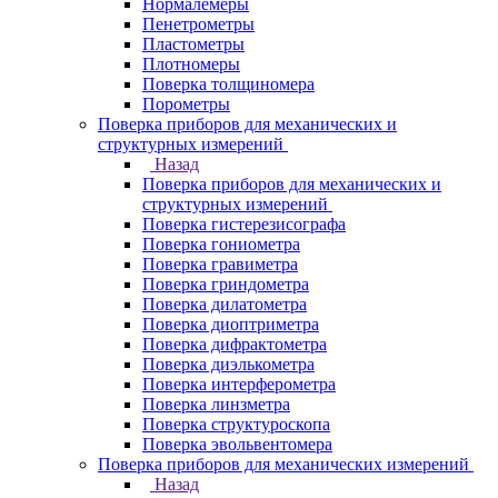
Нормалемеры
Пенетрометры
Пластометры
Плотномеры
Поверка толщиномера
Порометры
Поверка приборов для механических и
структурных измерений
Назад
Поверка приборов для механических и
структурных измерений
Поверка гистерезисографа
Поверка гониометра
Поверка гравиметра
Поверка гриндометра
Поверка дилатометра
Поверка диоптриметра
Поверка дифрактометра
Поверка диэлькометра
Поверка интерферометра
Поверка линзметра
Поверка структуроскопа
Поверка эвольвентомера
Поверка приборов для механических измерений
Назад