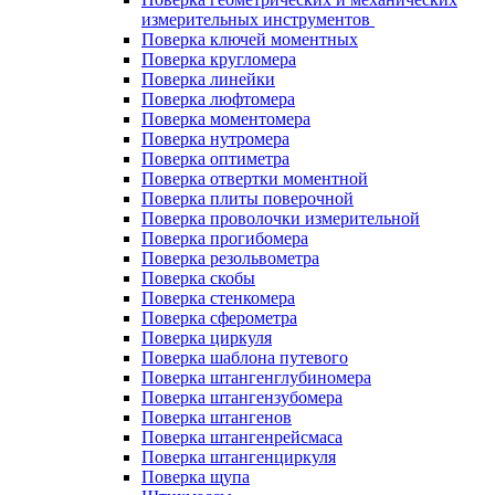
измерительных инструментов
Поверка ключей моментных
Поверка кругломера
Поверка линейки
Поверка люфтомера
Поверка моментомера
Поверка нутромера
Поверка оптиметра
Поверка отвертки моментной
Поверка плиты поверочной
Поверка проволочки измерительной
Поверка прогибомера
Поверка резольвометра
Поверка скобы
Поверка стенкомера
Поверка сферометра
Поверка циркуля
Поверка шаблона путевого
Поверка штангенглубиномера
Поверка штангензубомера
Поверка штангенов
Поверка штангенрейсмаса
Поверка штангенциркуля
Поверка щупа