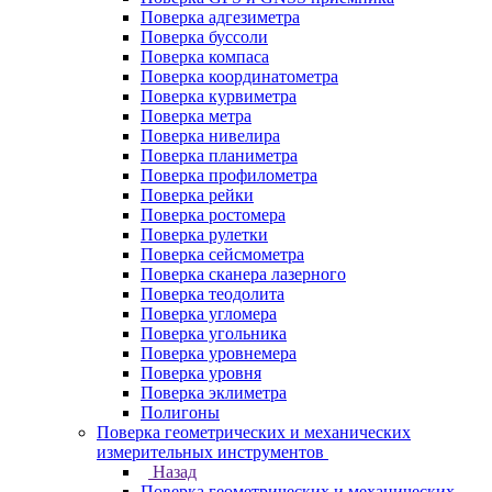
Поверка адгезиметра
Поверка буссоли
Поверка компаса
Поверка координатометра
Поверка курвиметра
Поверка метра
Поверка нивелира
Поверка планиметра
Поверка профилометра
Поверка рейки
Поверка ростомера
Поверка рулетки
Поверка сейсмометра
Поверка сканера лазерного
Поверка теодолита
Поверка угломера
Поверка угольника
Поверка уровнемера
Поверка уровня
Поверка эклиметра
Полигоны
Поверка геометрических и механических
измерительных инструментов
Назад
Поверка геометрических и механических