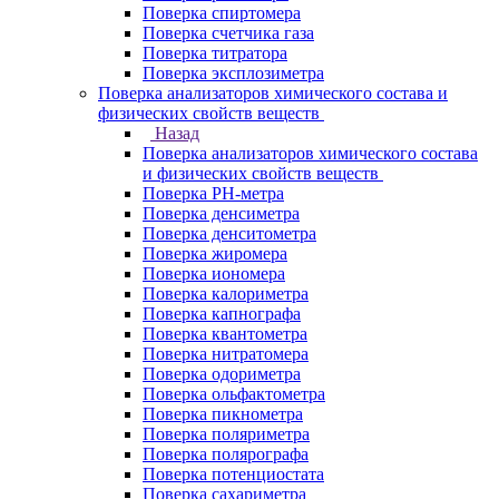
Поверка спиртомера
Поверка счетчика газа
Поверка титратора
Поверка эксплозиметра
Поверка анализаторов химического состава и
физических свойств веществ
Назад
Поверка анализаторов химического состава
и физических свойств веществ
Поверка PH-метра
Поверка денсиметра
Поверка денситометра
Поверка жиромера
Поверка иономера
Поверка калориметра
Поверка капнографа
Поверка квантометра
Поверка нитратомера
Поверка одориметра
Поверка ольфактометра
Поверка пикнометра
Поверка поляриметра
Поверка полярографа
Поверка потенциостата
Поверка сахариметра