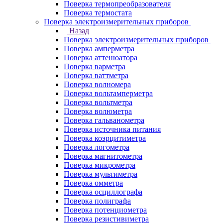
Поверка термопреобразователя
Поверка термостата
Поверка электроизмерительных приборов
Назад
Поверка электроизмерительных приборов
Поверка амперметра
Поверка аттенюатора
Поверка варметра
Поверка ваттметра
Поверка волномера
Поверка вольтамперметра
Поверка вольтметра
Поверка волюметра
Поверка гальванометра
Поверка источника питания
Поверка коэрцитиметра
Поверка логометра
Поверка магнитометра
Поверка микрометра
Поверка мультиметра
Поверка омметра
Поверка осциллографа
Поверка полиграфа
Поверка потенциометра
Поверка резистивиметра