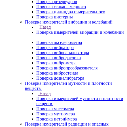
Поверка резервуаров
Поверка стакана мерного
Поверка цилиндра измерительного
Поверка цистерны
Поверка измерителей вибрации и колебаний
Назад
Поверка измерителей вибрации и колебаний
Поверка акселерометра
Поверка вибратора
Поверка виброанализатора
Поверка вибродатчика
Поверка виброметра
Поверка вибропреобразователя
Поверка вибростенда
Поверка дозкалибратора
Поверка измерителей мутности и плотности
веществ
Назад
Поверка измерителей мутности и плотности
веществ
Поверка массомера
Поверка мутномера
Поверка натриймера
Поверка измерителей радиации и опасных