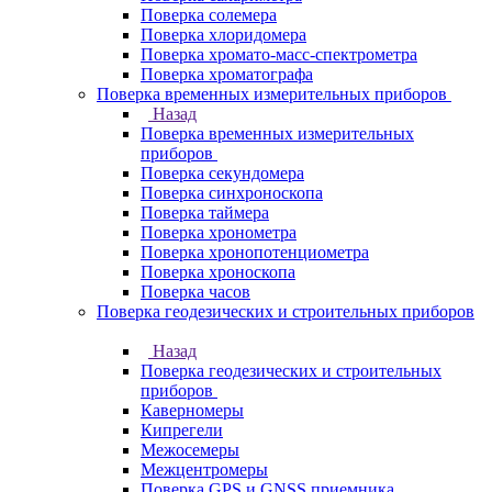
Поверка солемера
Поверка хлоридомера
Поверка хромато-масс-спектрометра
Поверка хроматографа
Поверка временных измерительных приборов
Назад
Поверка временных измерительных
приборов
Поверка секундомера
Поверка синхроноскопа
Поверка таймера
Поверка хронометра
Поверка хронопотенциометра
Поверка хроноскопа
Поверка часов
Поверка геодезических и строительных приборов
Назад
Поверка геодезических и строительных
приборов
Каверномеры
Кипрегели
Межосемеры
Межцентромеры
Поверка GPS и GNSS приемника