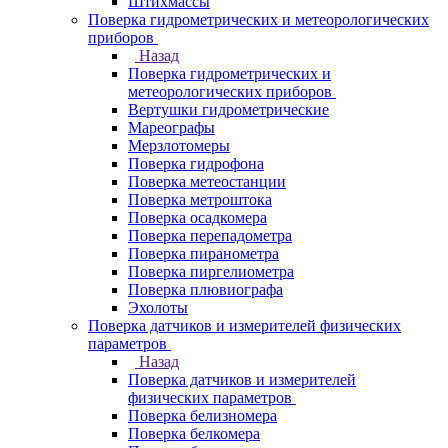
Штихмассы
Поверка гидрометрических и метеорологических
приборов
Назад
Поверка гидрометрических и
метеорологических приборов
Вертушки гидрометрические
Мареографы
Мерзлотомеры
Поверка гидрофона
Поверка метеостанции
Поверка метроштока
Поверка осадкомера
Поверка перепадометра
Поверка пиранометра
Поверка пиргелиометра
Поверка плювиографа
Эхолоты
Поверка датчиков и измерителей физических
параметров
Назад
Поверка датчиков и измерителей
физических параметров
Поверка белизномера
Поверка белкомера