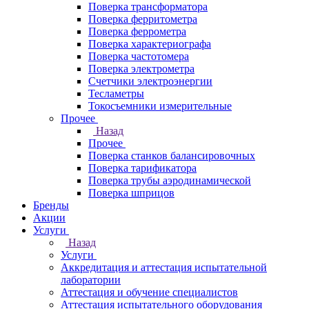
Поверка трансформатора
Поверка ферритометра
Поверка феррометра
Поверка характериографа
Поверка частотомера
Поверка электрометра
Счетчики электроэнергии
Тесламетры
Токосъемники измерительные
Прочее
Назад
Прочее
Поверка станков балансировочных
Поверка тарификатора
Поверка трубы аэродинамической
Поверка шприцов
Бренды
Акции
Услуги
Назад
Услуги
Аккредитация и аттестация испытательной
лаборатории
Аттестация и обучение специалистов
Аттестация испытательного оборудования