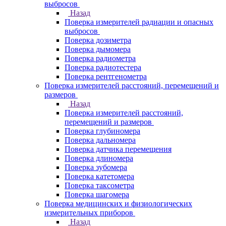
выбросов
Назад
Поверка измерителей радиации и опасных
выбросов
Поверка дозиметра
Поверка дымомера
Поверка радиометра
Поверка радиотестера
Поверка рентгенометра
Поверка измерителей расстояний, перемещений и
размеров
Назад
Поверка измерителей расстояний,
перемещений и размеров
Поверка глубиномера
Поверка дальномера
Поверка датчика перемещения
Поверка длиномера
Поверка зубомера
Поверка катетомера
Поверка таксометра
Поверка шагомера
Поверка медицинских и физиологических
измерительных приборов
Назад