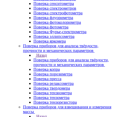
Поверка сенситометра
Поверка спектрометров
Поверка спектрофотометра
Поверка флуориметра
Поверка фотоколориметра
Поверка фотометра
Поверка Фурье-спектрометра
Поверка эллипсометра
Поверка яркомера
Поверка приборов для анализа твёрдости,
прочности и механических параметров
Назад
Поверка приборов для анализа твёрдости,
прочности и механических параметров
Поверка копра
Поверка порозиметра
Поверка пресса
Поверка релаксометра
Поверка твердомера
Поверка тензиометра
Поверка тензометра
Поверка тензорезистора
Поверка приборов для взвешивания и измерения
массы
Назад