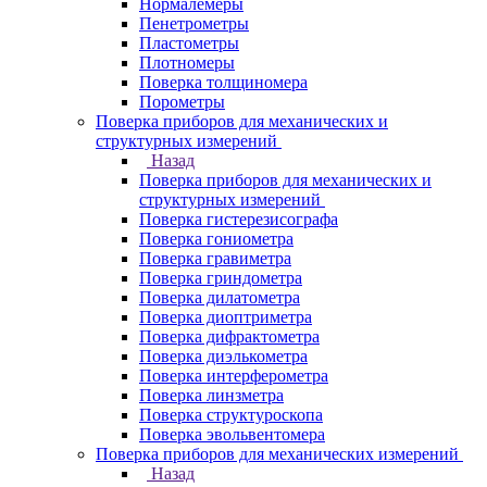
Нормалемеры
Пенетрометры
Пластометры
Плотномеры
Поверка толщиномера
Порометры
Поверка приборов для механических и
структурных измерений
Назад
Поверка приборов для механических и
структурных измерений
Поверка гистерезисографа
Поверка гониометра
Поверка гравиметра
Поверка гриндометра
Поверка дилатометра
Поверка диоптриметра
Поверка дифрактометра
Поверка диэлькометра
Поверка интерферометра
Поверка линзметра
Поверка структуроскопа
Поверка эвольвентомера
Поверка приборов для механических измерений
Назад