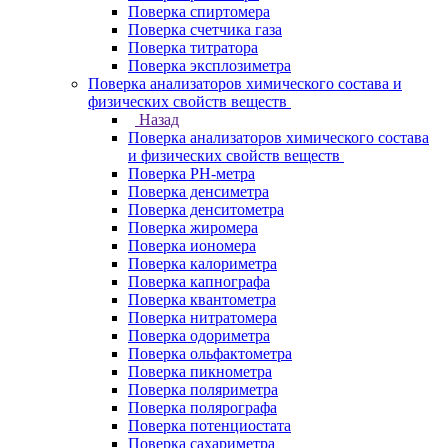
Поверка спиртомера
Поверка счетчика газа
Поверка титратора
Поверка эксплозиметра
Поверка анализаторов химического состава и
физических свойств веществ
Назад
Поверка анализаторов химического состава
и физических свойств веществ
Поверка PH-метра
Поверка денсиметра
Поверка денситометра
Поверка жиромера
Поверка иономера
Поверка калориметра
Поверка капнографа
Поверка квантометра
Поверка нитратомера
Поверка одориметра
Поверка ольфактометра
Поверка пикнометра
Поверка поляриметра
Поверка полярографа
Поверка потенциостата
Поверка сахариметра