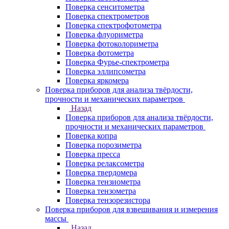
Поверка сенситометра
Поверка спектрометров
Поверка спектрофотометра
Поверка флуориметра
Поверка фотоколориметра
Поверка фотометра
Поверка Фурье-спектрометра
Поверка эллипсометра
Поверка яркомера
Поверка приборов для анализа твёрдости,
прочности и механических параметров
Назад
Поверка приборов для анализа твёрдости,
прочности и механических параметров
Поверка копра
Поверка порозиметра
Поверка пресса
Поверка релаксометра
Поверка твердомера
Поверка тензиометра
Поверка тензометра
Поверка тензорезистора
Поверка приборов для взвешивания и измерения
массы
Назад