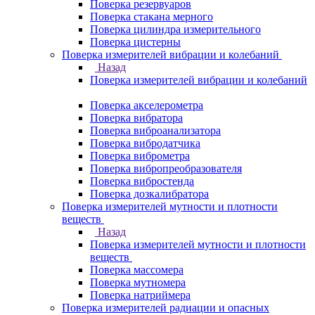
Поверка резервуаров
Поверка стакана мерного
Поверка цилиндра измерительного
Поверка цистерны
Поверка измерителей вибрации и колебаний
Назад
Поверка измерителей вибрации и колебаний
Поверка акселерометра
Поверка вибратора
Поверка виброанализатора
Поверка вибродатчика
Поверка виброметра
Поверка вибропреобразователя
Поверка вибростенда
Поверка дозкалибратора
Поверка измерителей мутности и плотности
веществ
Назад
Поверка измерителей мутности и плотности
веществ
Поверка массомера
Поверка мутномера
Поверка натриймера
Поверка измерителей радиации и опасных