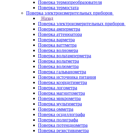
Поверка термопреобразователя
Поверка термостата
Поверка электроизмерительных приборов
Назад
Поверка электроизмерительных приборов
Поверка амперметра
Поверка аттенюатора
Поверка варметра
Поверка ваттметра
Поверка волномера
Поверка вольтамперметра
Поверка вольтметра
Поверка волюметра
Поверка гальванометра
Поверка источника питания
Поверка коэрцитиметра
Поверка логометра
Поверка магнитометра
Поверка микрометра
Поверка мультиметра
Поверка омметра
Поверка осциллографа
Поверка полиграфа
Поверка потенциометра
Поверка резистивиметра