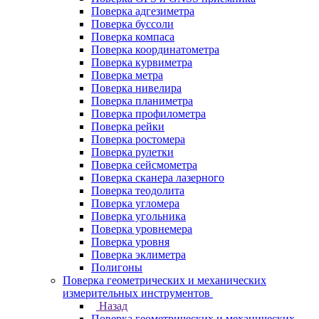
Поверка адгезиметра
Поверка буссоли
Поверка компаса
Поверка координатометра
Поверка курвиметра
Поверка метра
Поверка нивелира
Поверка планиметра
Поверка профилометра
Поверка рейки
Поверка ростомера
Поверка рулетки
Поверка сейсмометра
Поверка сканера лазерного
Поверка теодолита
Поверка угломера
Поверка угольника
Поверка уровнемера
Поверка уровня
Поверка эклиметра
Полигоны
Поверка геометрических и механических
измерительных инструментов
Назад
Поверка геометрических и механических