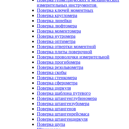
измерительных инструментов
Поверка ключей моментных
Поверка кругломера
Поверка линейки
Поверка люфтомера
Поверка моментомера
Поверка нутромера
Поверка оптиметра
Поверка отвертки моментной
Поверка плиты поверочной
Поверка проволочки измерительной
Поверка прогибомера
Поверка резольвометра
Поверка скобы
Поверка стенкомера
Поверка сферометра
Поверка циркуля
Поверка шаблона путевого
Поверка штангенглубиномера
Поверка штангензубомера
Поверка штангенов
Поверка штангенрейсмаса
Поверка штангенциркуля
Поверка щупа