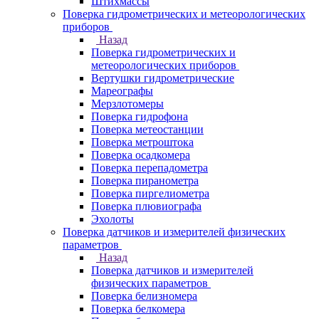
Штихмассы
Поверка гидрометрических и метеорологических
приборов
Назад
Поверка гидрометрических и
метеорологических приборов
Вертушки гидрометрические
Мареографы
Мерзлотомеры
Поверка гидрофона
Поверка метеостанции
Поверка метроштока
Поверка осадкомера
Поверка перепадометра
Поверка пиранометра
Поверка пиргелиометра
Поверка плювиографа
Эхолоты
Поверка датчиков и измерителей физических
параметров
Назад
Поверка датчиков и измерителей
физических параметров
Поверка белизномера
Поверка белкомера