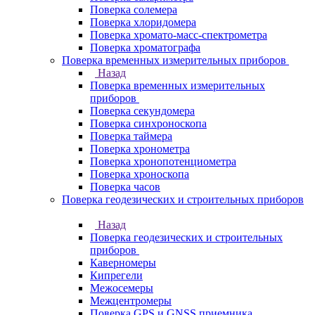
Поверка солемера
Поверка хлоридомера
Поверка хромато-масс-спектрометра
Поверка хроматографа
Поверка временных измерительных приборов
Назад
Поверка временных измерительных
приборов
Поверка секундомера
Поверка синхроноскопа
Поверка таймера
Поверка хронометра
Поверка хронопотенциометра
Поверка хроноскопа
Поверка часов
Поверка геодезических и строительных приборов
Назад
Поверка геодезических и строительных
приборов
Каверномеры
Кипрегели
Межосемеры
Межцентромеры
Поверка GPS и GNSS приемника