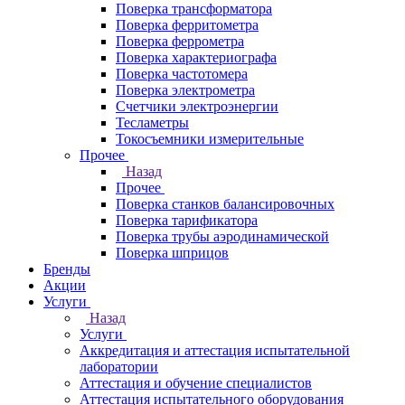
Поверка трансформатора
Поверка ферритометра
Поверка феррометра
Поверка характериографа
Поверка частотомера
Поверка электрометра
Счетчики электроэнергии
Тесламетры
Токосъемники измерительные
Прочее
Назад
Прочее
Поверка станков балансировочных
Поверка тарификатора
Поверка трубы аэродинамической
Поверка шприцов
Бренды
Акции
Услуги
Назад
Услуги
Аккредитация и аттестация испытательной
лаборатории
Аттестация и обучение специалистов
Аттестация испытательного оборудования