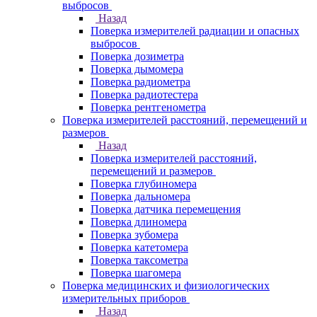
выбросов
Назад
Поверка измерителей радиации и опасных
выбросов
Поверка дозиметра
Поверка дымомера
Поверка радиометра
Поверка радиотестера
Поверка рентгенометра
Поверка измерителей расстояний, перемещений и
размеров
Назад
Поверка измерителей расстояний,
перемещений и размеров
Поверка глубиномера
Поверка дальномера
Поверка датчика перемещения
Поверка длиномера
Поверка зубомера
Поверка катетомера
Поверка таксометра
Поверка шагомера
Поверка медицинских и физиологических
измерительных приборов
Назад