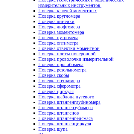
измерительных инструментов
Поверка ключей моментных
Поверка кругломера
Поверка линейки
Поверка люфтомера
Поверка моментомера
Поверка нутромера
Поверка оптиметра
Поверка отвертки моментной
Поверка плиты поверочной
Поверка проволочки измерительной
Поверка прогибомера
Поверка резольвометра
Поверка скобы
Поверка стенкомера
Поверка сферометра
Поверка циркуля
Поверка шаблона путевого
Поверка штангенглубиномера
Поверка штангензубомера
Поверка штангенов
Поверка штангенрейсмаса
Поверка штангенциркуля
Поверка щупа