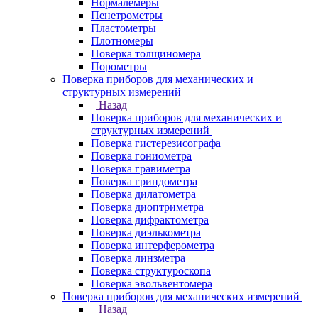
Нормалемеры
Пенетрометры
Пластометры
Плотномеры
Поверка толщиномера
Порометры
Поверка приборов для механических и
структурных измерений
Назад
Поверка приборов для механических и
структурных измерений
Поверка гистерезисографа
Поверка гониометра
Поверка гравиметра
Поверка гриндометра
Поверка дилатометра
Поверка диоптриметра
Поверка дифрактометра
Поверка диэлькометра
Поверка интерферометра
Поверка линзметра
Поверка структуроскопа
Поверка эвольвентомера
Поверка приборов для механических измерений
Назад