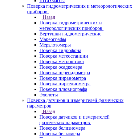
Штихмассы
Поверка гидрометрических и метеорологических
приборов
Назад
Поверка гидрометрических и
метеорологических приборов
Вертушки гидрометрические
Мареографы
Мерзлотомеры
Поверка гидрофона
Поверка метеостанции
Поверка метроштока
Поверка осадкомера
Поверка перепадометра
Поверка пиранометра
Поверка пиргелиометра
Поверка плювиографа
Эхолоты
Поверка датчиков и измерителей физических
параметров
Назад
Поверка датчиков и измерителей
физических параметров
Поверка белизномера
Поверка белкомера