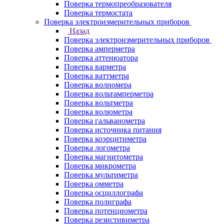
Поверка термопреобразователя
Поверка термостата
Поверка электроизмерительных приборов
Назад
Поверка электроизмерительных приборов
Поверка амперметра
Поверка аттенюатора
Поверка варметра
Поверка ваттметра
Поверка волномера
Поверка вольтамперметра
Поверка вольтметра
Поверка волюметра
Поверка гальванометра
Поверка источника питания
Поверка коэрцитиметра
Поверка логометра
Поверка магнитометра
Поверка микрометра
Поверка мультиметра
Поверка омметра
Поверка осциллографа
Поверка полиграфа
Поверка потенциометра
Поверка резистивиметра