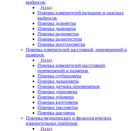
выбросов
Назад
Поверка измерителей радиации и опасных
выбросов
Поверка дозиметра
Поверка дымомера
Поверка радиометра
Поверка радиотестера
Поверка рентгенометра
Поверка измерителей расстояний, перемещений и
размеров
Назад
Поверка измерителей расстояний,
перемещений и размеров
Поверка глубиномера
Поверка дальномера
Поверка датчика перемещения
Поверка длиномера
Поверка зубомера
Поверка катетомера
Поверка таксометра
Поверка шагомера
Поверка медицинских и физиологических
измерительных приборов
Назад