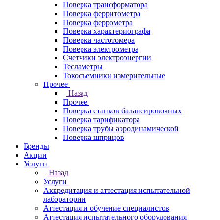
Поверка трансформатора
Поверка ферритометра
Поверка феррометра
Поверка характериографа
Поверка частотомера
Поверка электрометра
Счетчики электроэнергии
Тесламетры
Токосъемники измерительные
Прочее
Назад
Прочее
Поверка станков балансировочных
Поверка тарификатора
Поверка трубы аэродинамической
Поверка шприцов
Бренды
Акции
Услуги
Назад
Услуги
Аккредитация и аттестация испытательной
лаборатории
Аттестация и обучение специалистов
Аттестация испытательного оборудования