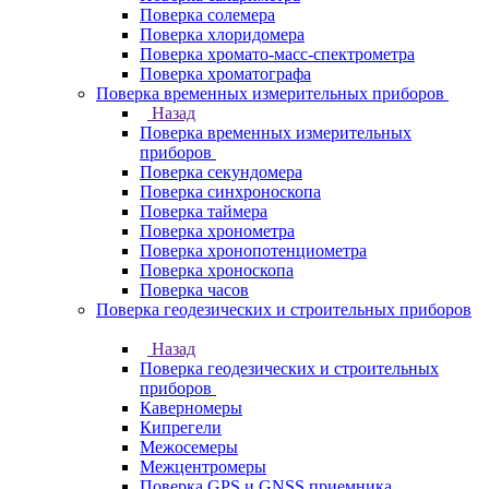
Поверка солемера
Поверка хлоридомера
Поверка хромато-масс-спектрометра
Поверка хроматографа
Поверка временных измерительных приборов
Назад
Поверка временных измерительных
приборов
Поверка секундомера
Поверка синхроноскопа
Поверка таймера
Поверка хронометра
Поверка хронопотенциометра
Поверка хроноскопа
Поверка часов
Поверка геодезических и строительных приборов
Назад
Поверка геодезических и строительных
приборов
Каверномеры
Кипрегели
Межосемеры
Межцентромеры
Поверка GPS и GNSS приемника