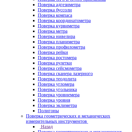
Поверка адгезиметра
Поверка буссоли
Поверка компаса
Поверка координатометра
Поверка курвиметра
Поверка метра
Поверка нивелира
Поверка планиметра
Поверка профилометра
Поверка рейки
Поверка ростомера
Поверка рулетки
Поверка сейсмометра
Поверка сканера лазерного
Поверка теодолита
Поверка угломера
Поверка угольника
Поверка уровнемера
Поверка уровня
Поверка эклиметра
Полигоны
Поверка геометрических и механических
измерительных инструментов
Назад
Поверка геометрических и механических