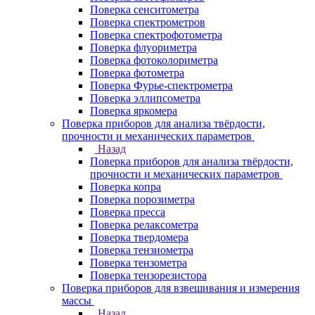
Поверка сенситометра
Поверка спектрометров
Поверка спектрофотометра
Поверка флуориметра
Поверка фотоколориметра
Поверка фотометра
Поверка Фурье-спектрометра
Поверка эллипсометра
Поверка яркомера
Поверка приборов для анализа твёрдости,
прочности и механических параметров
Назад
Поверка приборов для анализа твёрдости,
прочности и механических параметров
Поверка копра
Поверка порозиметра
Поверка пресса
Поверка релаксометра
Поверка твердомера
Поверка тензиометра
Поверка тензометра
Поверка тензорезистора
Поверка приборов для взвешивания и измерения
массы
Назад