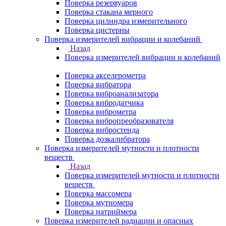
Поверка резервуаров
Поверка стакана мерного
Поверка цилиндра измерительного
Поверка цистерны
Поверка измерителей вибрации и колебаний
Назад
Поверка измерителей вибрации и колебаний
Поверка акселерометра
Поверка вибратора
Поверка виброанализатора
Поверка вибродатчика
Поверка виброметра
Поверка вибропреобразователя
Поверка вибростенда
Поверка дозкалибратора
Поверка измерителей мутности и плотности
веществ
Назад
Поверка измерителей мутности и плотности
веществ
Поверка массомера
Поверка мутномера
Поверка натриймера
Поверка измерителей радиации и опасных