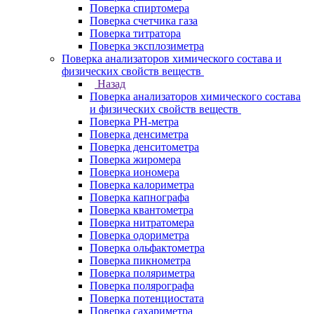
Поверка спиртомера
Поверка счетчика газа
Поверка титратора
Поверка эксплозиметра
Поверка анализаторов химического состава и
физических свойств веществ
Назад
Поверка анализаторов химического состава
и физических свойств веществ
Поверка PH-метра
Поверка денсиметра
Поверка денситометра
Поверка жиромера
Поверка иономера
Поверка калориметра
Поверка капнографа
Поверка квантометра
Поверка нитратомера
Поверка одориметра
Поверка ольфактометра
Поверка пикнометра
Поверка поляриметра
Поверка полярографа
Поверка потенциостата
Поверка сахариметра